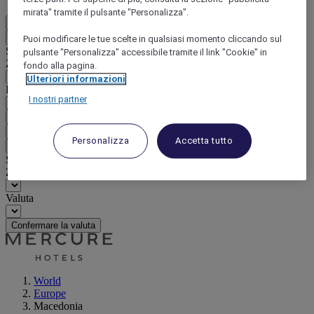
mirata" tramite il pulsante "Personalizza".
IT
Indietro
Puoi modificare le tue scelte in qualsiasi momento cliccando sul
Selezionare il Paese e la lingua qui di seguito
pulsante "Personalizza" accessibile tramite il link "Cookie" in
Zona geografica
fondo alla pagina.
Ulteriori informazioni
Paese/Regione - Lingua
I nostri partner
Confermare Paese e lingua
EUR
(€)
Personalizza
Accetta tutto
Indietro
Selezionare la valuta qui di seguito
Zona geografica
Valuta
Confermare la valuta
World
Europe
Macedonia