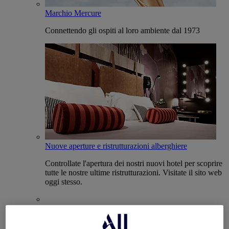
Marchio Mercure
Connettendo gli ospiti al loro ambiente dal 1973
Nuove aperture e ristrutturazioni alberghiere
Controllate l'apertura dei nostri nuovi hotel per scoprire
tutte le nostre ultime ristrutturazioni. Visitate il sito web
oggi stesso.