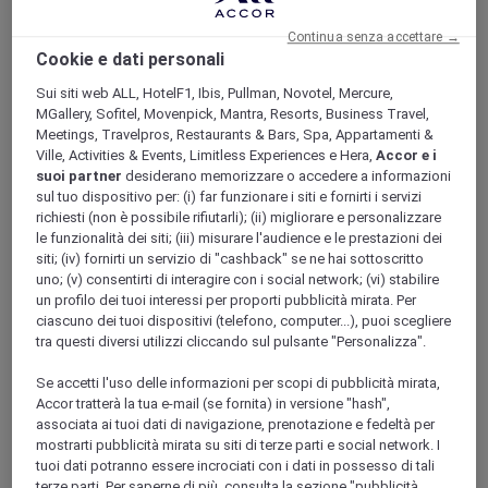
Store Mercure
Fedeltà
Continua senza accettare →
Cookie e dati personali
Indietro
Scopri il programma
Sui siti web ALL, HotelF1, Ibis, Pullman, Novotel, Mercure,
Abbonamenti ALL Accor+
MGallery, Sofitel, Movenpick, Mantra, Resorts, Business Travel,
Meetings, Travelpros, Restaurants & Bars, Spa, Appartamenti &
Ville, Activities & Events, Limitless Experiences e Hera,
Accor e i
suoi partner
desiderano memorizzare o accedere a informazioni
sul tuo dispositivo per: (i) far funzionare i siti e fornirti i servizi
richiesti (non è possibile rifiutarli); (ii) migliorare e personalizzare
le funzionalità dei siti; (iii) misurare l'audience e le prestazioni dei
siti; (iv) fornirti un servizio di "cashback" se ne hai sottoscritto
uno; (v) consentirti di interagire con i social network; (vi) stabilire
un profilo dei tuoi interessi per proporti pubblicità mirata. Per
ciascuno dei tuoi dispositivi (telefono, computer...), puoi scegliere
tra questi diversi utilizzi cliccando sul pulsante "Personalizza".
ALL Accor+ Voyager
Se accetti l'uso delle informazioni per scopi di pubblicità mirata,
15% di sconto tutto l'anno
sui tuoi soggiorni in +30
marchi
Accor tratterà la tua e-mail (se fornita) in versione "hash",
associata ai tuoi dati di navigazione, prenotazione e fedeltà per
ISCRIVITI SUBITO
mostrarti pubblicità mirata su siti di terze parti e social network. I
tuoi dati potranno essere incrociati con i dati in possesso di tali
Più
terze parti. Per saperne di più, consulta la sezione "pubblicità