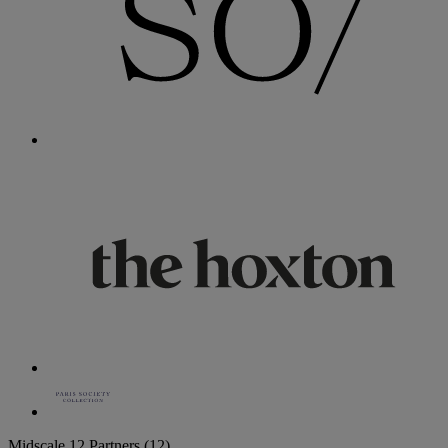
Midscale
12 Partners
(12)