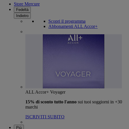
Store Mercure
Fedeltà
Indietro
Scopri il programma
Abbonamenti ALL Accor+
ALL Accor+ Voyager
15% di sconto tutto l'anno
sui tuoi soggiorni in +30
marchi
ISCRIVITI SUBITO
Più