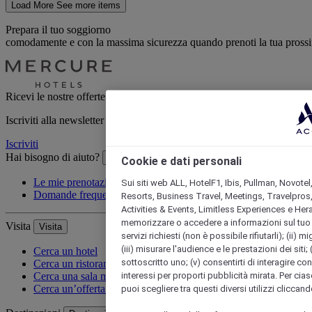
Load More
See more items
Prepara il tuo soggiorno
comodamente e con la massima sicurezza quando prenoti la tua prossim
Ricevi le nostre offerte esclusive
Iscriviti alla newsletter per ricevere le nostre ultime offerte
Iscriviti
Hai bisogno di aiuto?
Hai bisogno di aiuto?
Cookie e dati personali
Le mie prenotazioni
Sui siti web ALL, HotelF1, Ibis, Pullman, Novotel
Domande frequenti
Resorts, Business Travel, Meetings, Travelpros,
Activities & Events, Limitless Experiences e Her
memorizzare o accedere a informazioni sul tuo disp
Visita
Visita
servizi richiesti (non è possibile rifiutarli); (ii) 
(iii) misurare l'audience e le prestazioni dei siti;
Cerca un hotel
sottoscritto uno; (v) consentirti di interagire con 
Cerca un ristorante
interessi per proporti pubblicità mirata. Per cias
Cerca una sala meeting
Cerca un’offerta speciale
puoi scegliere tra questi diversi utilizzi cliccan