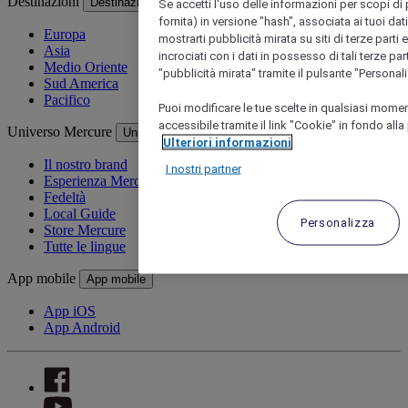
Destinazioni
Destinazioni
Se accetti l'uso delle informazioni per scopi di p
fornita) in versione "hash", associata ai tuoi da
Europa
mostrarti pubblicità mirata su siti di terze parti
Asia
incrociati con i dati in possesso di tali terze pa
Medio Oriente
"pubblicità mirata" tramite il pulsante "Personal
Sud America
Pacifico
Puoi modificare le tue scelte in qualsiasi mome
accessibile tramite il link "Cookie" in fondo alla
Universo Mercure
Universo Mercure
Ulteriori informazioni
Il nostro brand
I nostri partner
Esperienza Mercure
Fedeltà
Local Guide
Personalizza
Store Mercure
Tutte le lingue
App mobile
App mobile
App iOS
App Android