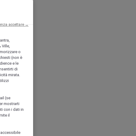
enza accettare →
antra,
Ville,
morizzare o
chiesti (non è
udience e le
nsentirti di
icità mirata.
ilizzi
ail (se
er mostrarti
i con i dati in
ite il
 accessibile