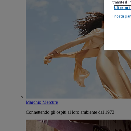
tramite il 
Ulteriori
I nostri par
Marchio Mercure
Connettendo gli ospiti al loro ambiente dal 1973