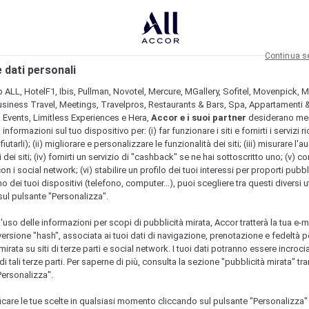
Continua s
 dati personali
b ALL, HotelF1, Ibis, Pullman, Novotel, Mercure, MGallery, Sofitel, Movenpick, M
usiness Travel, Meetings, Travelpros, Restaurants & Bars, Spa, Appartamenti & 
& Events, Limitless Experiences e Hera,
Accor e i suoi partner
desiderano me
nformazioni sul tuo dispositivo per: (i) far funzionare i siti e fornirti i servizi ri
fiutarli); (ii) migliorare e personalizzare le funzionalità dei siti; (iii) misurare l'a
 dei siti; (iv) fornirti un servizio di "cashback" se ne hai sottoscritto uno; (v) co
con i social network; (vi) stabilire un profilo dei tuoi interessi per proporti pubbl
o dei tuoi dispositivi (telefono, computer...), puoi scegliere tra questi diversi ut
sul pulsante "Personalizza".
l'uso delle informazioni per scopi di pubblicità mirata, Accor tratterà la tua e-m
 versione "hash", associata ai tuoi dati di navigazione, prenotazione e fedeltà p
mirata su siti di terze parti e social network. I tuoi dati potranno essere incrociat
 tali terze parti. Per saperne di più, consulta la sezione "pubblicità mirata" tram
Personalizza".
icare le tue scelte in qualsiasi momento cliccando sul pulsante "Personalizza"