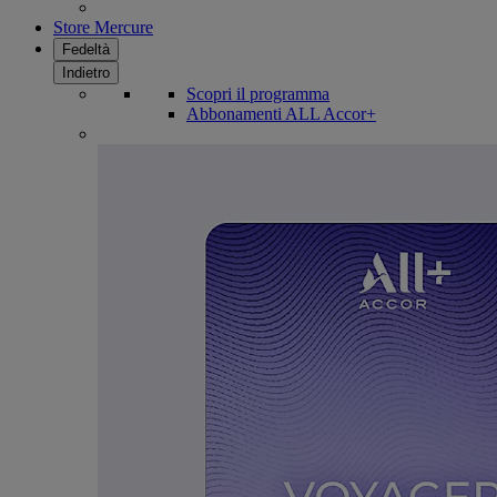
Store Mercure
Fedeltà
Indietro
Scopri il programma
Abbonamenti ALL Accor+