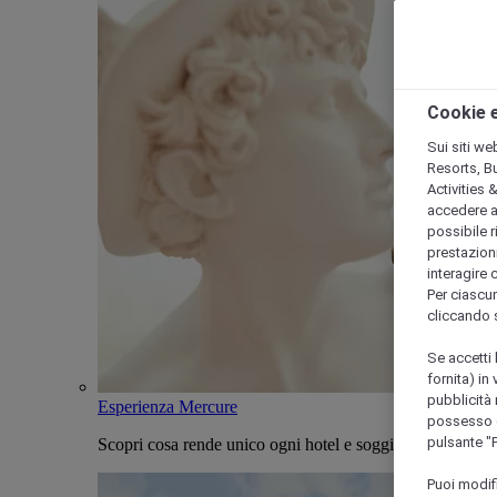
Cookie e
Sui siti we
Resorts, B
Activities 
accedere a i
possibile ri
prestazioni
interagire 
Per ciascun
cliccando 
Se accetti 
fornita) in
pubblicità 
Esperienza Mercure
possesso di
pulsante "
Scopri cosa rende unico ogni hotel e soggiorno Mercure
Puoi modif