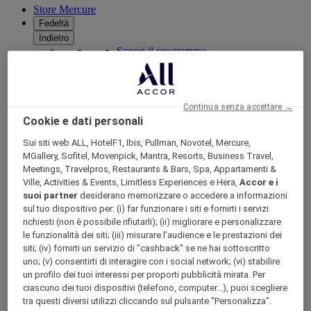
Store Mercure
Fedeltà
Indietro
Scopri il programma
Abbonamenti ALL Accor+
Continua senza accettare →
Cookie e dati personali
Sui siti web ALL, HotelF1, Ibis, Pullman, Novotel, Mercure,
MGallery, Sofitel, Movenpick, Mantra, Resorts, Business Travel,
Meetings, Travelpros, Restaurants & Bars, Spa, Appartamenti &
Ville, Activities & Events, Limitless Experiences e Hera,
Accor e i
suoi partner
desiderano memorizzare o accedere a informazioni
sul tuo dispositivo per: (i) far funzionare i siti e fornirti i servizi
ALL Accor+ Voyager
richiesti (non è possibile rifiutarli); (ii) migliorare e personalizzare
le funzionalità dei siti; (iii) misurare l'audience e le prestazioni dei
15% di sconto tutto l'anno
sui tuoi soggiorni in +30
siti; (iv) fornirti un servizio di "cashback" se ne hai sottoscritto
marchi
uno; (v) consentirti di interagire con i social network; (vi) stabilire
un profilo dei tuoi interessi per proporti pubblicità mirata. Per
ISCRIVITI SUBITO
ciascuno dei tuoi dispositivi (telefono, computer...), puoi scegliere
tra questi diversi utilizzi cliccando sul pulsante "Personalizza".
Più