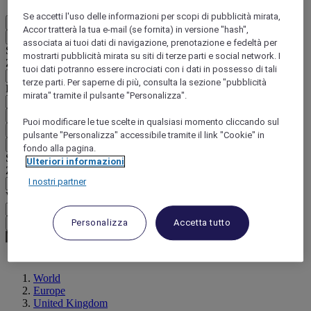
Se accetti l'uso delle informazioni per scopi di pubblicità mirata,
IT
Accor tratterà la tua e-mail (se fornita) in versione "hash",
Indietro
associata ai tuoi dati di navigazione, prenotazione e fedeltà per
Selezionare il Paese e la lingua qui di seguito
mostrarti pubblicità mirata su siti di terze parti e social network. I
Zona geografica
tuoi dati potranno essere incrociati con i dati in possesso di tali
terze parti. Per saperne di più, consulta la sezione "pubblicità
Paese/Regione - Lingua
mirata" tramite il pulsante "Personalizza".
Confermare Paese e lingua
Puoi modificare le tue scelte in qualsiasi momento cliccando sul
EUR
(€)
pulsante "Personalizza" accessibile tramite il link "Cookie" in
Indietro
fondo alla pagina.
Selezionare la valuta qui di seguito
Ulteriori informazioni
Zona geografica
I nostri partner
Valuta
Personalizza
Accetta tutto
Confermare la valuta
World
Europe
United Kingdom