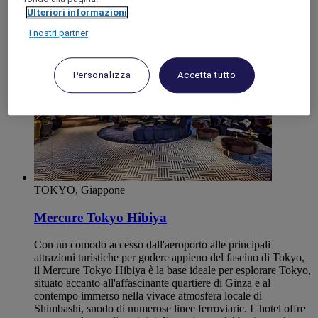
Tokyo
Ulteriori informazioni
I nostri partner
Personalizza
Accetta tutto
TOKYO, Giappone
Mercure Tokyo Hibiya
Con un comodo accesso dall'aeroporto alle principali
attrazioni turistiche per godere appieno del fascino di Tokyo,
il Mercure Tokyo Hibiya è la base ideale per esplorare Tokyo,
situato accanto all'affascinante quartiere di Ginza e al
contempo immerso nella vivace atmosfera locale di
Shimbashi, snodo di numerose linee ferroviarie. L'hotel offre