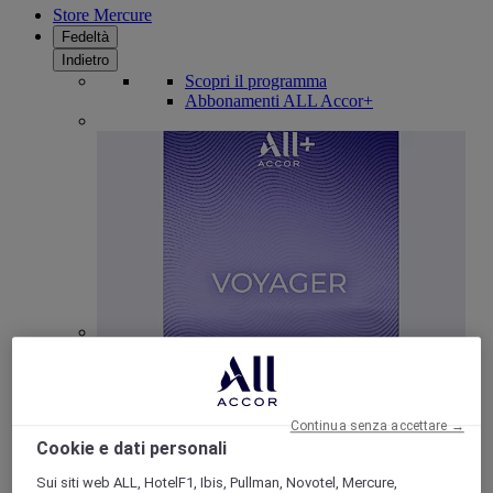
Store Mercure
Fedeltà
Indietro
Scopri il programma
Abbonamenti ALL Accor+
ALL Accor+ Voyager
15% di sconto tutto l'anno
sui tuoi soggiorni in +30
marchi
Continua senza accettare →
ISCRIVITI SUBITO
Cookie e dati personali
Sui siti web ALL, HotelF1, Ibis, Pullman, Novotel, Mercure,
Più