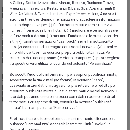
MGallery, Sofitel, Movenpick, Mantra, Resorts, Business Travel,
Meetings, Travelpros, Restaurants & Bars, Spa, Appartamenti &
IT
Ville, Activities & Events, Limitless Experiences e Hera,
Accor e i
Indietro
suoi partner
desiderano memorizzare o accedere a informazioni
Selezionare il Paese e la lingua qui di seguito
sul tuo dispositivo per: (i) far funzionare i siti e fornirti i servizi
Zona geografica
richiesti (non è possibile rifiutarli); (ii) migliorare e personalizzare
le funzionalità dei siti; (iii) misurare l'audience e le prestazioni dei
Paese/Regione - Lingua
siti; (iv) fornirti un servizio di "cashback" se ne hai sottoscritto
uno; (v) consentirti di interagire con i social network; (vi) stabilire
Confermare Paese e lingua
un profilo dei tuoi interessi per proporti pubblicità mirata. Per
EUR
(€)
ciascuno dei tuoi dispositivi (telefono, computer...), puoi scegliere
Indietro
tra questi diversi utilizzi cliccando sul pulsante "Personalizza".
Selezionare la valuta qui di seguito
Zona geografica
Se accetti l'uso delle informazioni per scopi di pubblicità mirata,
Accor tratterà la tua e-mail (se fornita) in versione "hash",
Valuta
associata ai tuoi dati di navigazione, prenotazione e fedeltà per
mostrarti pubblicità mirata su siti di terze parti e social network. I
Confermare la valuta
tuoi dati potranno essere incrociati con i dati in possesso di tali
terze parti. Per saperne di più, consulta la sezione "pubblicità
mirata" tramite il pulsante "Personalizza".
World
Puoi modificare le tue scelte in qualsiasi momento cliccando sul
Asia
pulsante "Personalizza" accessibile tramite il link "Cookie" in
Japan
fondo alla pagina.