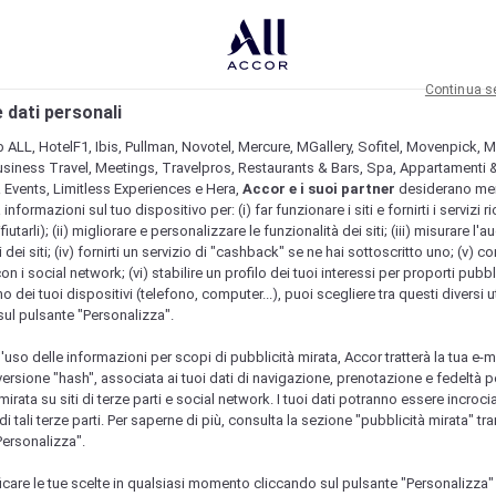
Continua s
 dati personali
b ALL, HotelF1, Ibis, Pullman, Novotel, Mercure, MGallery, Sofitel, Movenpick, M
usiness Travel, Meetings, Travelpros, Restaurants & Bars, Spa, Appartamenti & 
& Events, Limitless Experiences e Hera,
Accor e i suoi partner
desiderano me
nformazioni sul tuo dispositivo per: (i) far funzionare i siti e fornirti i servizi ri
fiutarli); (ii) migliorare e personalizzare le funzionalità dei siti; (iii) misurare l'a
 dei siti; (iv) fornirti un servizio di "cashback" se ne hai sottoscritto uno; (v) co
con i social network; (vi) stabilire un profilo dei tuoi interessi per proporti pubbl
o dei tuoi dispositivi (telefono, computer...), puoi scegliere tra questi diversi ut
sul pulsante "Personalizza".
l'uso delle informazioni per scopi di pubblicità mirata, Accor tratterà la tua e-m
 versione "hash", associata ai tuoi dati di navigazione, prenotazione e fedeltà p
mirata su siti di terze parti e social network. I tuoi dati potranno essere incrociat
 tali terze parti. Per saperne di più, consulta la sezione "pubblicità mirata" tram
Personalizza".
icare le tue scelte in qualsiasi momento cliccando sul pulsante "Personalizza"