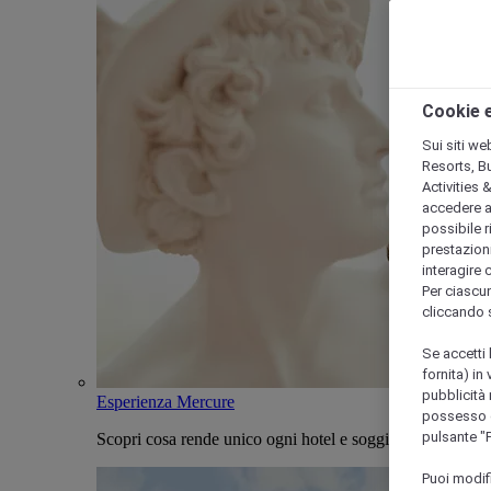
Cookie e
Sui siti we
Resorts, B
Activities 
accedere a i
possibile ri
prestazioni
interagire 
Per ciascun
cliccando 
Se accetti 
fornita) in
pubblicità 
Esperienza Mercure
possesso di
pulsante "
Scopri cosa rende unico ogni hotel e soggiorno Mercure
Puoi modif