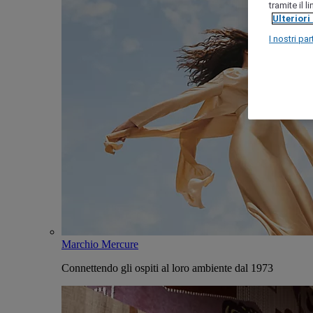
tramite il 
Ulteriori
I nostri par
Marchio Mercure
Connettendo gli ospiti al loro ambiente dal 1973