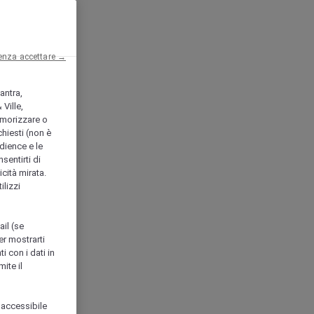
enza accettare →
antra,
Ville,
morizzare o
chiesti (non è
udience e le
nsentirti di
icità mirata.
ilizzi
ail (se
er mostrarti
i con i dati in
ite il
 accessibile