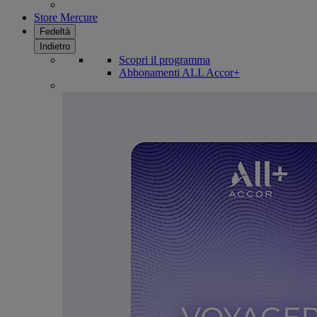
Store Mercure
Fedeltà
Indietro
Scopri il programma
Abbonamenti ALL Accor+