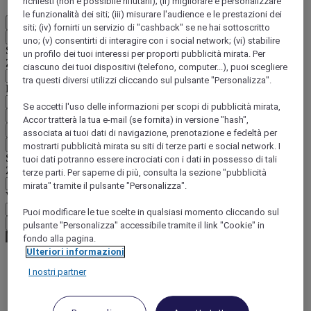
richiesti (non è possibile rifiutarli); (ii) migliorare e personalizzare
le funzionalità dei siti; (iii) misurare l'audience e le prestazioni dei
IT
siti; (iv) fornirti un servizio di "cashback" se ne hai sottoscritto
Indietro
uno; (v) consentirti di interagire con i social network; (vi) stabilire
Selezionare il Paese e la lingua qui di seguito
un profilo dei tuoi interessi per proporti pubblicità mirata. Per
Zona geografica
ciascuno dei tuoi dispositivi (telefono, computer...), puoi scegliere
tra questi diversi utilizzi cliccando sul pulsante "Personalizza".
Paese/Regione - Lingua
Se accetti l'uso delle informazioni per scopi di pubblicità mirata,
Confermare Paese e lingua
Accor tratterà la tua e-mail (se fornita) in versione "hash",
EUR
(€)
associata ai tuoi dati di navigazione, prenotazione e fedeltà per
Indietro
mostrarti pubblicità mirata su siti di terze parti e social network. I
Selezionare la valuta qui di seguito
tuoi dati potranno essere incrociati con i dati in possesso di tali
Zona geografica
terze parti. Per saperne di più, consulta la sezione "pubblicità
mirata" tramite il pulsante "Personalizza".
Valuta
Puoi modificare le tue scelte in qualsiasi momento cliccando sul
Confermare la valuta
pulsante "Personalizza" accessibile tramite il link "Cookie" in
fondo alla pagina.
Ulteriori informazioni
I nostri partner
World
Asia
China