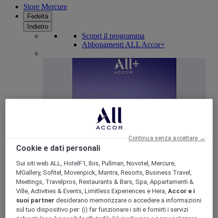
Store Mercure
Fedeltà
Indietro
Scopri il programma
Abbonamenti ALL Accor+
Continua senza accettare →
Cookie e dati personali
ALL Accor+ Voyager
Sui siti web ALL, HotelF1, Ibis, Pullman, Novotel, Mercure,
15% di sconto tutto l'anno
sui tuoi soggiorni in +30
MGallery, Sofitel, Movenpick, Mantra, Resorts, Business Travel,
marchi
Meetings, Travelpros, Restaurants & Bars, Spa, Appartamenti &
Ville, Activities & Events, Limitless Experiences e Hera,
Accor e i
ISCRIVITI SUBITO
suoi partner
desiderano memorizzare o accedere a informazioni
sul tuo dispositivo per: (i) far funzionare i siti e fornirti i servizi
Più