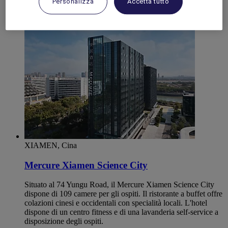
Personalizza
Accetta tutto
FUJIAN
Shishi
XIAMEN, Cina
Mercure Xiamen Science City
Situato al 74 Yungu Road, il Mercure Xiamen Science City
dispone di 109 camere per gli ospiti. Il ristorante a buffet offre
colazioni cinesi e occidentali con specialità locali. L'hotel
dispone di un centro fitness e di una lavanderia self-service a
disposizione degli ospiti.