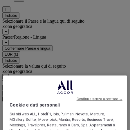
IT
Indietro
Selezionare il Paese e la lingua qui di seguito
Zona geografica
Paese/Regione - Lingua
Confermare Paese e lingua
EUR
(€)
Indietro
Selezionare la valuta qui di seguito
Zona geografica
Valuta
Confermare la valuta
Continua senza accettare →
Cookie e dati personali
Sui siti web ALL, HotelF1, Ibis, Pullman, Novotel, Mercure,
World
MGallery, Sofitel, Movenpick, Mantra, Resorts, Business Travel,
Europe
Meetings, Travelpros, Restaurants & Bars, Spa, Appartamenti &
France