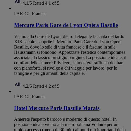
4,1/5
Rated 4,1 of 5
PARIGI, Francia
Mercure Paris Gare de Lyon Opéra Bastille
Vicino alla Gare de Lyon, dietro l'elegante facciata del tardo
XIX secolo, scoprite il Mercure Paris Gare de Lyon Opéra
Bastille, dove lo stile di vita francese e il fascino in stile
Haussmann si fondono. Apprezzate l'estetica contemporanea
associata al classico prestigio parigino. La posizione ideale, il
comfort delle camere Privilege, l'atmosfera raffinata del bar
con pianoforte, si rivolge a chi viaggia per lavoro, per le
famiglie e per gli amanti della capitale.
4,2/5
Rated 4,2 of 5
PARIGI, Francia
Hotel Mercure Paris Bastille Marais
Amerete l'aspetto barocco e moderno di questo hotel. In
posizione ideale vicino alla metropolitana Voltaire per un
rapido accesso (meno di 30 min) ai punti più importanti della