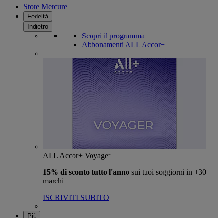
Store Mercure
Fedeltà
Indietro
Scopri il programma
Abbonamenti ALL Accor+
ALL Accor+ Voyager
15% di sconto tutto l'anno
sui tuoi soggiorni in +30
marchi
ISCRIVITI SUBITO
Più