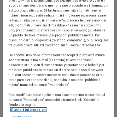
Ville, Activities & Events, Limitless Experiences e Hera,
Accor e i
Ile-de-France
suoi partner
desiderano memorizzare o accedere a informazioni
VAL-DE-MARNE
sul tuo dispositivo per: (i) far funzionare i siti e fornirti i servizi
Santeny
richiesti (non è possibile rifiutarli); (ii) migliorare e personalizzare
le funzionalità dei siti; (iii) misurare l'audience e le prestazioni dei
siti; (iv) fornirti un servizio di "cashback" se ne hai sottoscritto
uno; (v) consentirti di interagire con i social network; (vi) stabilire
un profilo dei tuoi interessi per proporti pubblicità mirata. Per
ciascuno dei tuoi dispositivi (telefono, computer...), puoi scegliere
tra questi diversi utilizzi cliccando sul pulsante "Personalizza".
Se accetti l'uso delle informazioni per scopi di pubblicità mirata,
Accor tratterà la tua e-mail (se fornita) in versione "hash",
associata ai tuoi dati di navigazione, prenotazione e fedeltà per
mostrarti pubblicità mirata su siti di terze parti e social network. I
tuoi dati potranno essere incrociati con i dati in possesso di tali
FONTENAY SOUS BOIS, Francia
terze parti. Per saperne di più, consulta la sezione "pubblicità
mirata" tramite il pulsante "Personalizza".
Albergo Mercure Parigi Val de Fontenay
Puoi modificare le tue scelte in qualsiasi momento cliccando sul
Vicino alla RER A ed E, con accesso diretto a La Defense e a
pulsante "Personalizza" accessibile tramite il link "Cookie" in
meno di 30 minuti da Disneyland Paris (Marne la Vallée), il
fondo alla pagina.
Mercure Paris Val de Fontenay soddisferà tutte le vostre
Ulteriori informazioni
esigenze per viaggi di lavoro o per soggiorni in famiglia. Il