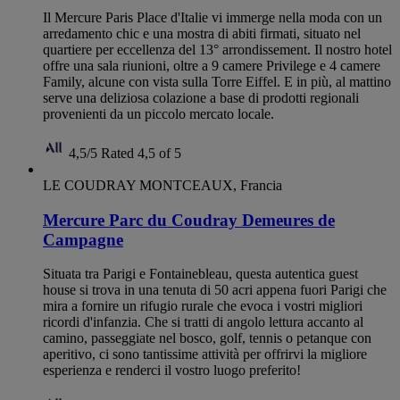
Il Mercure Paris Place d'Italie vi immerge nella moda con un
arredamento chic e una mostra di abiti firmati, situato nel
quartiere per eccellenza del 13° arrondissement. Il nostro hotel
offre una sala riunioni, oltre a 9 camere Privilege e 4 camere
Family, alcune con vista sulla Torre Eiffel. E in più, al mattino
serve una deliziosa colazione a base di prodotti regionali
provenienti da un piccolo mercato locale.
4,5/5
Rated 4,5 of 5
LE COUDRAY MONTCEAUX, Francia
Mercure Parc du Coudray Demeures de
Campagne
Situata tra Parigi e Fontainebleau, questa autentica guest
house si trova in una tenuta di 50 acri appena fuori Parigi che
mira a fornire un rifugio rurale che evoca i vostri migliori
ricordi d'infanzia. Che si tratti di angolo lettura accanto al
camino, passeggiate nel bosco, golf, tennis o petanque con
aperitivo, ci sono tantissime attività per offrirvi la migliore
esperienza e renderci il vostro luogo preferito!