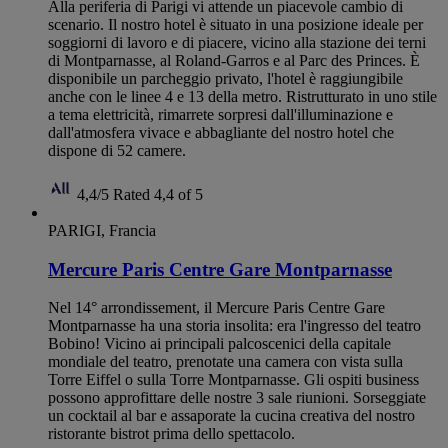
Alla periferia di Parigi vi attende un piacevole cambio di
scenario. Il nostro hotel è situato in una posizione ideale per
soggiorni di lavoro e di piacere, vicino alla stazione dei terni
di Montparnasse, al Roland-Garros e al Parc des Princes. È
disponibile un parcheggio privato, l'hotel è raggiungibile
anche con le linee 4 e 13 della metro. Ristrutturato in uno stile
a tema elettricità, rimarrete sorpresi dall'illuminazione e
dall'atmosfera vivace e abbagliante del nostro hotel che
dispone di 52 camere.
4,4/5
Rated 4,4 of 5
PARIGI, Francia
Mercure Paris Centre Gare Montparnasse
Nel 14° arrondissement, il Mercure Paris Centre Gare
Montparnasse ha una storia insolita: era l'ingresso del teatro
Bobino! Vicino ai principali palcoscenici della capitale
mondiale del teatro, prenotate una camera con vista sulla
Torre Eiffel o sulla Torre Montparnasse. Gli ospiti business
possono approfittare delle nostre 3 sale riunioni. Sorseggiate
un cocktail al bar e assaporate la cucina creativa del nostro
ristorante bistrot prima dello spettacolo.