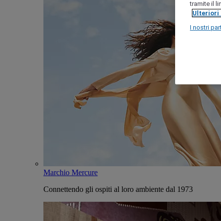
tramite il 
Ulteriori
I nostri par
Marchio Mercure
Connettendo gli ospiti al loro ambiente dal 1973