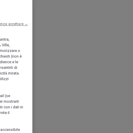
enza accettare →
antra,
Ville,
morizzare o
chiesti (non è
udience e le
nsentirti di
icità mirata.
ilizzi
ail (se
er mostrarti
i con i dati in
ite il
 accessibile