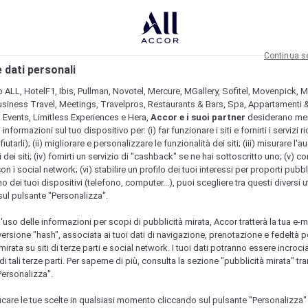
Continua s
 dati personali
b ALL, HotelF1, Ibis, Pullman, Novotel, Mercure, MGallery, Sofitel, Movenpick, M
usiness Travel, Meetings, Travelpros, Restaurants & Bars, Spa, Appartamenti & 
& Events, Limitless Experiences e Hera,
Accor e i suoi partner
desiderano me
nformazioni sul tuo dispositivo per: (i) far funzionare i siti e fornirti i servizi ri
fiutarli); (ii) migliorare e personalizzare le funzionalità dei siti; (iii) misurare l'a
 dei siti; (iv) fornirti un servizio di "cashback" se ne hai sottoscritto uno; (v) co
con i social network; (vi) stabilire un profilo dei tuoi interessi per proporti pubbl
o dei tuoi dispositivi (telefono, computer...), puoi scegliere tra questi diversi ut
sul pulsante "Personalizza".
l'uso delle informazioni per scopi di pubblicità mirata, Accor tratterà la tua e-m
 versione "hash", associata ai tuoi dati di navigazione, prenotazione e fedeltà p
mirata su siti di terze parti e social network. I tuoi dati potranno essere incrociat
 tali terze parti. Per saperne di più, consulta la sezione "pubblicità mirata" tram
Personalizza".
icare le tue scelte in qualsiasi momento cliccando sul pulsante "Personalizza"