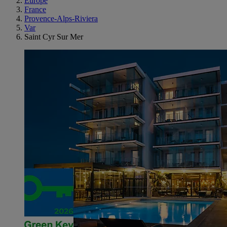
Europe
France
Provence-Alps-Riviera
Var
Saint Cyr Sur Mer