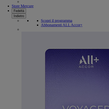
Store Mercure
Fedeltà
Indietro
Scopri il programma
Abbonamenti ALL Accor+