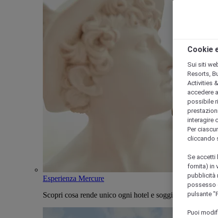
Cookie e
Sui siti we
Resorts, B
Activities 
accedere a i
possibile ri
prestazioni
interagire 
Per ciascun
cliccando 
Se accetti 
fornita) in
pubblicità 
Esperienza Mercure
possesso di
pulsante "
Scopri cosa rende unico ogni hotel e soggiorno Mercure
Puoi modif