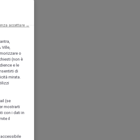
enza accettare →
antra,
Ville,
morizzare o
chiesti (non è
udience e le
nsentirti di
icità mirata.
ilizzi
ail (se
er mostrarti
i con i dati in
ite il
 accessibile