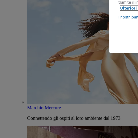
tramite il 
Ulteriori
I nostri par
Marchio Mercure
Connettendo gli ospiti al loro ambiente dal 1973