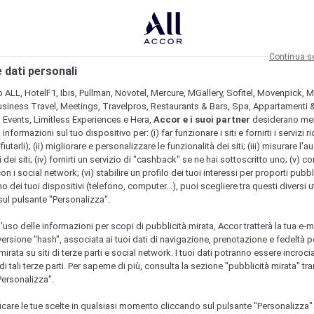
Continua s
 dati personali
b ALL, HotelF1, Ibis, Pullman, Novotel, Mercure, MGallery, Sofitel, Movenpick, M
usiness Travel, Meetings, Travelpros, Restaurants & Bars, Spa, Appartamenti & 
& Events, Limitless Experiences e Hera,
Accor e i suoi partner
desiderano me
nformazioni sul tuo dispositivo per: (i) far funzionare i siti e fornirti i servizi ri
fiutarli); (ii) migliorare e personalizzare le funzionalità dei siti; (iii) misurare l'a
 dei siti; (iv) fornirti un servizio di "cashback" se ne hai sottoscritto uno; (v) co
con i social network; (vi) stabilire un profilo dei tuoi interessi per proporti pubbl
o dei tuoi dispositivi (telefono, computer...), puoi scegliere tra questi diversi ut
sul pulsante "Personalizza".
l'uso delle informazioni per scopi di pubblicità mirata, Accor tratterà la tua e-m
 versione "hash", associata ai tuoi dati di navigazione, prenotazione e fedeltà p
mirata su siti di terze parti e social network. I tuoi dati potranno essere incrociat
 tali terze parti. Per saperne di più, consulta la sezione "pubblicità mirata" tram
Personalizza".
icare le tue scelte in qualsiasi momento cliccando sul pulsante "Personalizza"