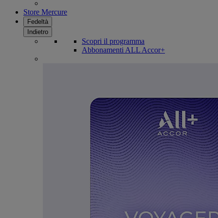
Store Mercure
Fedeltà
Indietro
Scopri il programma
Abbonamenti ALL Accor+