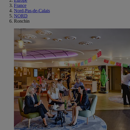
Europe
France
Nord-Pas-de-Calais
NORD
Ronchin