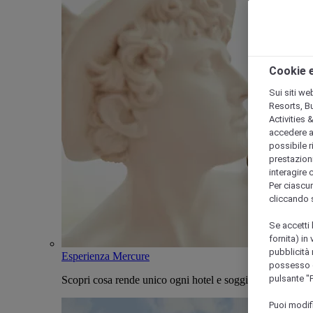
Cookie e
Sui siti we
Resorts, B
Activities 
accedere a i
possibile ri
prestazioni
interagire 
Per ciascun
cliccando 
Se accetti 
fornita) in
pubblicità 
Esperienza Mercure
possesso di
pulsante "
Scopri cosa rende unico ogni hotel e soggiorno Mercure
Puoi modif