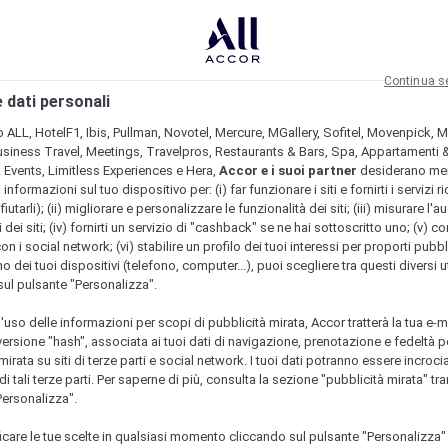
Continua s
 dati personali
b ALL, HotelF1, Ibis, Pullman, Novotel, Mercure, MGallery, Sofitel, Movenpick, M
usiness Travel, Meetings, Travelpros, Restaurants & Bars, Spa, Appartamenti & 
& Events, Limitless Experiences e Hera,
Accor e i suoi partner
desiderano me
nformazioni sul tuo dispositivo per: (i) far funzionare i siti e fornirti i servizi ri
fiutarli); (ii) migliorare e personalizzare le funzionalità dei siti; (iii) misurare l'a
 dei siti; (iv) fornirti un servizio di "cashback" se ne hai sottoscritto uno; (v) co
con i social network; (vi) stabilire un profilo dei tuoi interessi per proporti pubbl
o dei tuoi dispositivi (telefono, computer...), puoi scegliere tra questi diversi ut
sul pulsante "Personalizza".
l'uso delle informazioni per scopi di pubblicità mirata, Accor tratterà la tua e-m
 versione "hash", associata ai tuoi dati di navigazione, prenotazione e fedeltà p
mirata su siti di terze parti e social network. I tuoi dati potranno essere incrociat
 tali terze parti. Per saperne di più, consulta la sezione "pubblicità mirata" tram
Personalizza".
icare le tue scelte in qualsiasi momento cliccando sul pulsante "Personalizza"