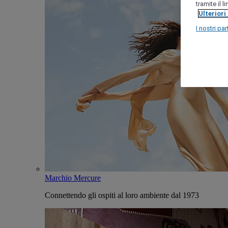
tramite il 
Ulteriori
I nostri par
Marchio Mercure
Connettendo gli ospiti al loro ambiente dal 1973