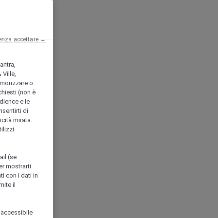
enza accettare →
antra,
Ville,
morizzare o
chiesti (non è
udience e le
nsentirti di
icità mirata.
ilizzi
ail (se
er mostrarti
i con i dati in
ite il
 accessibile