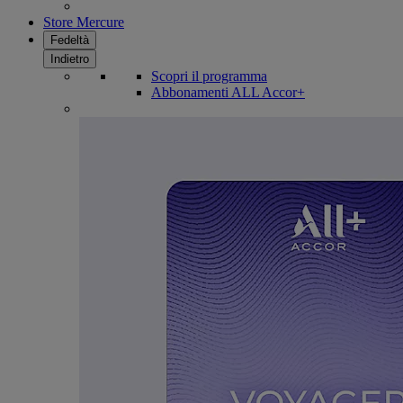
Store Mercure
Fedeltà
Indietro
Scopri il programma
Abbonamenti ALL Accor+