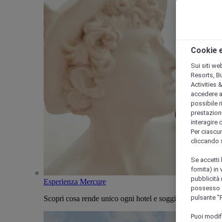
Cookie e
Sui siti we
Resorts, B
Activities 
accedere a i
possibile ri
prestazioni
interagire 
Per ciascun
cliccando 
Se accetti 
fornita) in
pubblicità 
Esperienza Mercure
possesso di
pulsante "
Scopri cosa rende unico ogni hotel e soggiorno Mercure
Puoi modif