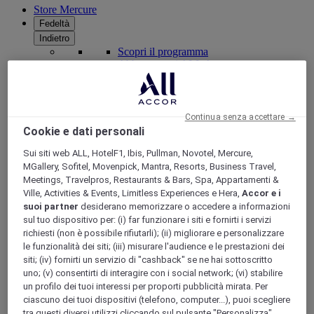
Store Mercure
Fedeltà
Indietro
Scopri il programma
Abbonamenti ALL Accor+
Continua senza accettare →
Cookie e dati personali
Sui siti web ALL, HotelF1, Ibis, Pullman, Novotel, Mercure,
MGallery, Sofitel, Movenpick, Mantra, Resorts, Business Travel,
Meetings, Travelpros, Restaurants & Bars, Spa, Appartamenti &
Ville, Activities & Events, Limitless Experiences e Hera,
Accor e i
suoi partner
desiderano memorizzare o accedere a informazioni
sul tuo dispositivo per: (i) far funzionare i siti e fornirti i servizi
ALL Accor+ Voyager
richiesti (non è possibile rifiutarli); (ii) migliorare e personalizzare
le funzionalità dei siti; (iii) misurare l'audience e le prestazioni dei
15% di sconto tutto l'anno
sui tuoi soggiorni in +30
marchi
siti; (iv) fornirti un servizio di "cashback" se ne hai sottoscritto
uno; (v) consentirti di interagire con i social network; (vi) stabilire
ISCRIVITI SUBITO
un profilo dei tuoi interessi per proporti pubblicità mirata. Per
ciascuno dei tuoi dispositivi (telefono, computer...), puoi scegliere
Più
tra questi diversi utilizzi cliccando sul pulsante "Personalizza".