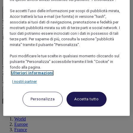
IT
Se accetti l'uso delle informazioni per scopi di pubblicità mirata,
Indietro
Accor tratterà la tua e-mail (se fornita) in versione "hash",
Selezionare il Paese e la lingua qui di seguito
associata ai tuoi dati di navigazione, prenotazione e fedeltà per
Zona geografica
mostrarti pubblicità mirata su siti di terze parti e social network. I
tuoi dati potranno essere incrociati con i dati in possesso di tali
Paese/Regione - Lingua
terze parti. Per saperne di più, consulta la sezione "pubblicità
mirata" tramite il pulsante "Personalizza".
Confermare Paese e lingua
EUR
(€)
Puoi modificare le tue scelte in qualsiasi momento cliccando sul
pulsante "Personalizza" accessibile tramite il link "Cookie" in
Indietro
Selezionare la valuta qui di seguito
fondo alla pagina.
Zona geografica
Ulteriori informazioni
I nostri partner
Valuta
Confermare la valuta
Personalizza
Accetta tutto
World
Europe
France