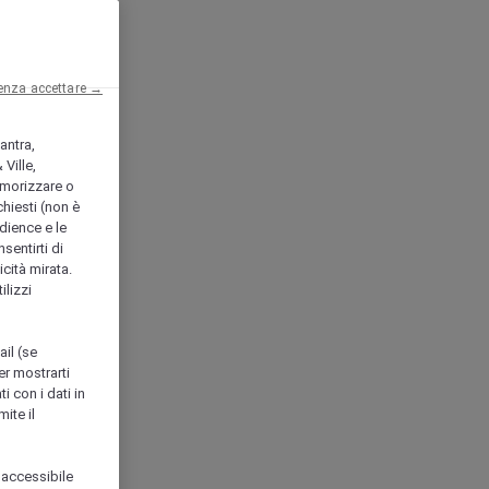
enza accettare →
antra,
Ville,
morizzare o
chiesti (non è
udience e le
nsentirti di
icità mirata.
ilizzi
ail (se
er mostrarti
i con i dati in
ite il
 accessibile