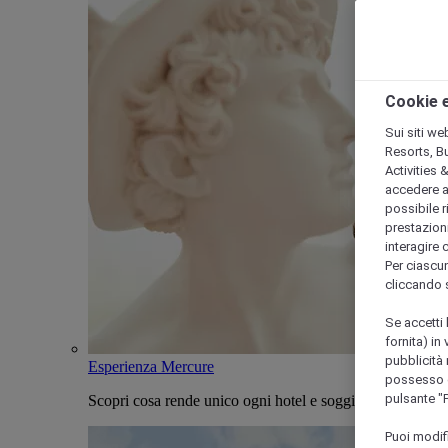
Cookie e
Sui siti we
Resorts, B
Activities 
accedere a i
possibile ri
prestazioni
interagire 
Per ciascun
cliccando 
Se accetti 
fornita) in
pubblicità 
Esperienza Mercure
possesso di
pulsante "
Scopri cosa rende unico ogni hotel e soggiorno Mercure
Puoi modif