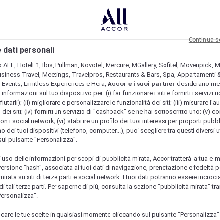
Continua s
 dati personali
b ALL, HotelF1, Ibis, Pullman, Novotel, Mercure, MGallery, Sofitel, Movenpick, M
usiness Travel, Meetings, Travelpros, Restaurants & Bars, Spa, Appartamenti & 
& Events, Limitless Experiences e Hera,
Accor e i suoi partner
desiderano me
nformazioni sul tuo dispositivo per: (i) far funzionare i siti e fornirti i servizi ri
fiutarli); (ii) migliorare e personalizzare le funzionalità dei siti; (iii) misurare l'a
 dei siti; (iv) fornirti un servizio di "cashback" se ne hai sottoscritto uno; (v) co
con i social network; (vi) stabilire un profilo dei tuoi interessi per proporti pubbl
o dei tuoi dispositivi (telefono, computer...), puoi scegliere tra questi diversi ut
sul pulsante "Personalizza".
l'uso delle informazioni per scopi di pubblicità mirata, Accor tratterà la tua e-m
 versione "hash", associata ai tuoi dati di navigazione, prenotazione e fedeltà p
mirata su siti di terze parti e social network. I tuoi dati potranno essere incrociat
 tali terze parti. Per saperne di più, consulta la sezione "pubblicità mirata" tram
Personalizza".
icare le tue scelte in qualsiasi momento cliccando sul pulsante "Personalizza"