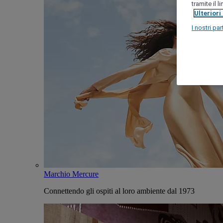
tramite il 
Ulteriori
I nostri par
Marchio Mercure
Connettendo gli ospiti al loro ambiente dal 1973