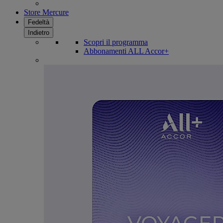
Store Mercure
Fedeltà
Indietro
Scopri il programma
Abbonamenti ALL Accor+