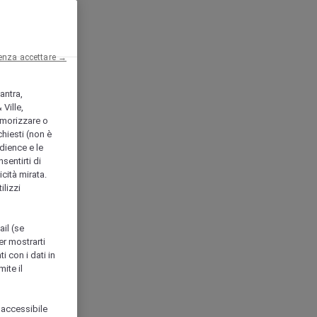
enza accettare →
antra,
Ville,
morizzare o
chiesti (non è
udience e le
nsentirti di
icità mirata.
ilizzi
ail (se
er mostrarti
i con i dati in
ite il
 accessibile