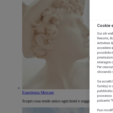
Cookie e
Sui siti we
Resorts, B
Activities 
accedere a i
possibile ri
prestazioni
interagire 
Per ciascun
cliccando 
Se accetti 
fornita) in
pubblicità 
Esperienza Mercure
possesso di
pulsante "
Scopri cosa rende unico ogni hotel e soggiorno Mercure
Puoi modif