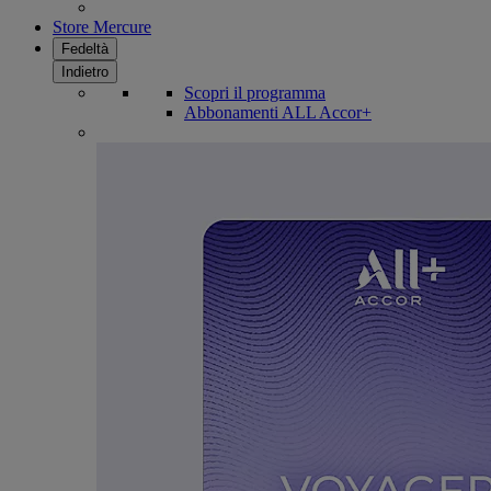
Store Mercure
Fedeltà
Indietro
Scopri il programma
Abbonamenti ALL Accor+