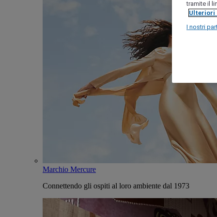
tramite il 
Ulteriori
I nostri par
Marchio Mercure
Connettendo gli ospiti al loro ambiente dal 1973