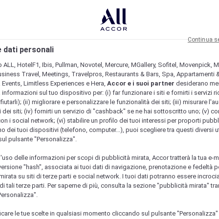
Continua s
 dati personali
b ALL, HotelF1, Ibis, Pullman, Novotel, Mercure, MGallery, Sofitel, Movenpick, M
usiness Travel, Meetings, Travelpros, Restaurants & Bars, Spa, Appartamenti & 
& Events, Limitless Experiences e Hera,
Accor e i suoi partner
desiderano me
nformazioni sul tuo dispositivo per: (i) far funzionare i siti e fornirti i servizi ri
fiutarli); (ii) migliorare e personalizzare le funzionalità dei siti; (iii) misurare l'a
 dei siti; (iv) fornirti un servizio di "cashback" se ne hai sottoscritto uno; (v) co
con i social network; (vi) stabilire un profilo dei tuoi interessi per proporti pubbl
o dei tuoi dispositivi (telefono, computer...), puoi scegliere tra questi diversi ut
sul pulsante "Personalizza".
l'uso delle informazioni per scopi di pubblicità mirata, Accor tratterà la tua e-m
 versione "hash", associata ai tuoi dati di navigazione, prenotazione e fedeltà p
mirata su siti di terze parti e social network. I tuoi dati potranno essere incrociat
 tali terze parti. Per saperne di più, consulta la sezione "pubblicità mirata" tram
Personalizza".
icare le tue scelte in qualsiasi momento cliccando sul pulsante "Personalizza"