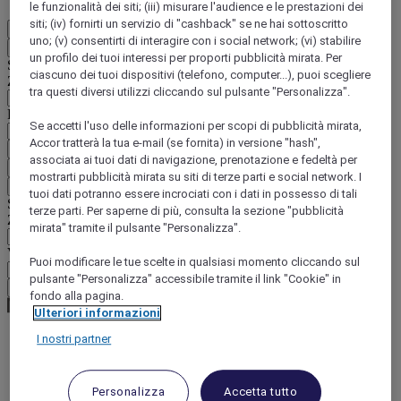
le funzionalità dei siti; (iii) misurare l'audience e le prestazioni dei
siti; (iv) fornirti un servizio di "cashback" se ne hai sottoscritto
IT
uno; (v) consentirti di interagire con i social network; (vi) stabilire
Indietro
un profilo dei tuoi interessi per proporti pubblicità mirata. Per
Selezionare il Paese e la lingua qui di seguito
ciascuno dei tuoi dispositivi (telefono, computer...), puoi scegliere
Zona geografica
tra questi diversi utilizzi cliccando sul pulsante "Personalizza".
Paese/Regione - Lingua
Se accetti l'uso delle informazioni per scopi di pubblicità mirata,
Accor tratterà la tua e-mail (se fornita) in versione "hash",
Confermare Paese e lingua
associata ai tuoi dati di navigazione, prenotazione e fedeltà per
EUR
(€)
mostrarti pubblicità mirata su siti di terze parti e social network. I
Indietro
tuoi dati potranno essere incrociati con i dati in possesso di tali
Selezionare la valuta qui di seguito
terze parti. Per saperne di più, consulta la sezione "pubblicità
Zona geografica
mirata" tramite il pulsante "Personalizza".
Valuta
Puoi modificare le tue scelte in qualsiasi momento cliccando sul
pulsante "Personalizza" accessibile tramite il link "Cookie" in
Confermare la valuta
fondo alla pagina.
Ulteriori informazioni
I nostri partner
World
Europe
France
Personalizza
Accetta tutto