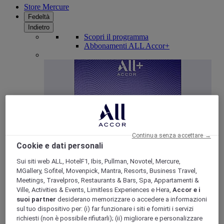
Store Mercure
Fedeltà
Indietro
Scopri il programma
Abbonamenti ALL Accor+
Continua senza accettare →
Cookie e dati personali
ALL Accor+ Voyager
Sui siti web ALL, HotelF1, Ibis, Pullman, Novotel, Mercure,
MGallery, Sofitel, Movenpick, Mantra, Resorts, Business Travel,
15% di sconto tutto l'anno
sui tuoi soggiorni in +30
Meetings, Travelpros, Restaurants & Bars, Spa, Appartamenti &
marchi
Ville, Activities & Events, Limitless Experiences e Hera,
Accor e i
suoi partner
desiderano memorizzare o accedere a informazioni
ISCRIVITI SUBITO
sul tuo dispositivo per: (i) far funzionare i siti e fornirti i servizi
richiesti (non è possibile rifiutarli); (ii) migliorare e personalizzare
Più