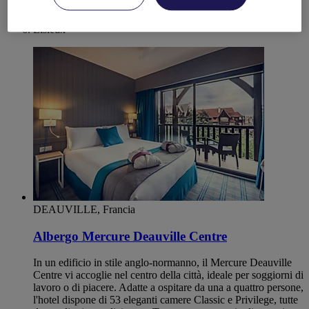
Lower-Normandy
CALVADOS
Lisieux
DEAUVILLE, Francia
Albergo Mercure Deauville Centre
In un edificio in stile anglo-normanno, il Mercure Deauville
Centre vi accoglie nel centro della città, ideale per soggiorni di
lavoro o di piacere. Adatte a ospitare da una a quattro persone,
l'hotel dispone di 53 eleganti camere Classic e Privilege, tutte