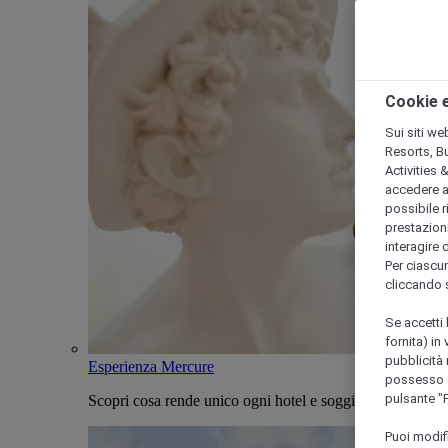
Cookie e
Sui siti we
Resorts, B
Activities 
accedere a i
possibile ri
prestazioni
interagire 
Per ciascun
cliccando 
Se accetti 
fornita) in
pubblicità 
Esperienza Mercure
possesso di
pulsante "
Scopri cosa rende unico ogni hotel e soggiorno Mercure
Puoi modif