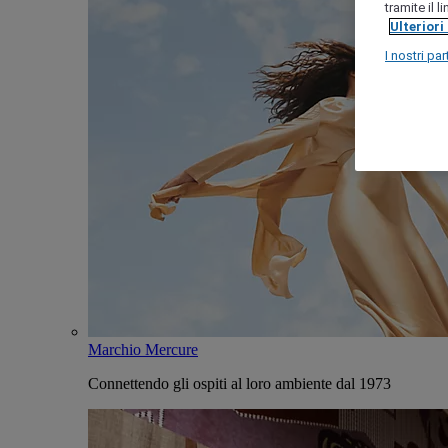
tramite il 
Ulteriori
I nostri par
Marchio Mercure
Connettendo gli ospiti al loro ambiente dal 1973