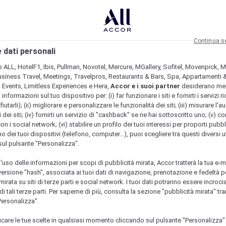
Continua s
 dati personali
b ALL, HotelF1, Ibis, Pullman, Novotel, Mercure, MGallery, Sofitel, Movenpick, M
usiness Travel, Meetings, Travelpros, Restaurants & Bars, Spa, Appartamenti & 
& Events, Limitless Experiences e Hera,
Accor e i suoi partner
desiderano me
nformazioni sul tuo dispositivo per: (i) far funzionare i siti e fornirti i servizi ri
fiutarli); (ii) migliorare e personalizzare le funzionalità dei siti; (iii) misurare l'a
 dei siti; (iv) fornirti un servizio di "cashback" se ne hai sottoscritto uno; (v) co
con i social network; (vi) stabilire un profilo dei tuoi interessi per proporti pubbl
o dei tuoi dispositivi (telefono, computer...), puoi scegliere tra questi diversi ut
sul pulsante "Personalizza".
l'uso delle informazioni per scopi di pubblicità mirata, Accor tratterà la tua e-m
 versione "hash", associata ai tuoi dati di navigazione, prenotazione e fedeltà p
mirata su siti di terze parti e social network. I tuoi dati potranno essere incrociat
 tali terze parti. Per saperne di più, consulta la sezione "pubblicità mirata" tram
Personalizza".
icare le tue scelte in qualsiasi momento cliccando sul pulsante "Personalizza"