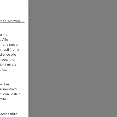
enza accettare →
antra,
Ville,
morizzare o
chiesti (non è
udience e le
nsentirti di
icità mirata.
ilizzi
ail (se
er mostrarti
i con i dati in
ite il
 accessibile