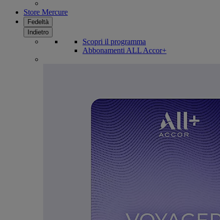
Store Mercure
Fedeltà
Indietro
Scopri il programma
Abbonamenti ALL Accor+