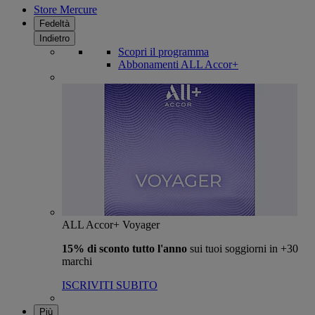
Store Mercure
Fedeltà
Indietro
Scopri il programma
Abbonamenti ALL Accor+
ALL Accor+ Voyager
15% di sconto tutto l'anno
sui tuoi soggiorni in +30
marchi
ISCRIVITI SUBITO
Più