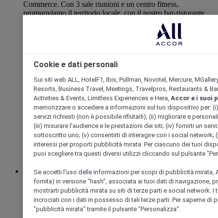
Commerce. Con 3 sale riunioni e un centro fitness,
promuoviamo il territorio locale, con il nostro bar-ristorante
che offre cocktail e piatti preparati in casa utilizzando prodotti
locali. A colazione godetevi il miele prodotto sul tetto
dell'hotel!
4,4/5
Rated 4,4 of 5
Cookie e dati personali
Sui siti web ALL, HotelF1, Ibis, Pullman, Novotel, Mercure, MGaller
Resorts, Business Travel, Meetings, Travelpros, Restaurants & Bar
Activities & Events, Limitless Experiences e Hera,
Accor e i suoi 
memorizzare o accedere a informazioni sul tuo dispositivo per: (i) far
servizi richiesti (non è possibile rifiutarli); (ii) migliorare e personal
(iii) misurare l'audience e le prestazioni dei siti; (iv) fornirti un se
sottoscritto uno; (v) consentirti di interagire con i social network; (v
interessi per proporti pubblicità mirata. Per ciascuno dei tuoi dispo
puoi scegliere tra questi diversi utilizzi cliccando sul pulsante "Pe
Se accetti l'uso delle informazioni per scopi di pubblicità mirata, A
HONFLEUR, Francia
fornita) in versione "hash", associata ai tuoi dati di navigazione, 
mostrarti pubblicità mirata su siti di terze parti e social network. I
Albergo Mercure Honfleur
incrociati con i dati in possesso di tali terze parti. Per saperne di 
"pubblicità mirata" tramite il pulsante "Personalizza".
A due ore da Parigi e vicino al Ponte della Normandia, il