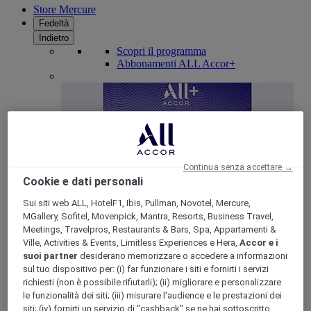
Store Mercure
Fedeltà
Indietro
Scopri il programma
Abbonamenti ALL Accor+
Continua senza accettare →
Cookie e dati personali
Sui siti web ALL, HotelF1, Ibis, Pullman, Novotel, Mercure,
MGallery, Sofitel, Movenpick, Mantra, Resorts, Business Travel,
ALL Accor+ Voyager
Meetings, Travelpros, Restaurants & Bars, Spa, Appartamenti &
Ville, Activities & Events, Limitless Experiences e Hera,
Accor e i
15% di sconto tutto l'anno
sui tuoi soggiorni in +30
suoi partner
desiderano memorizzare o accedere a informazioni
marchi
sul tuo dispositivo per: (i) far funzionare i siti e fornirti i servizi
ISCRIVITI SUBITO
richiesti (non è possibile rifiutarli); (ii) migliorare e personalizzare
le funzionalità dei siti; (iii) misurare l'audience e le prestazioni dei
Più
siti; (iv) fornirti un servizio di "cashback" se ne hai sottoscritto