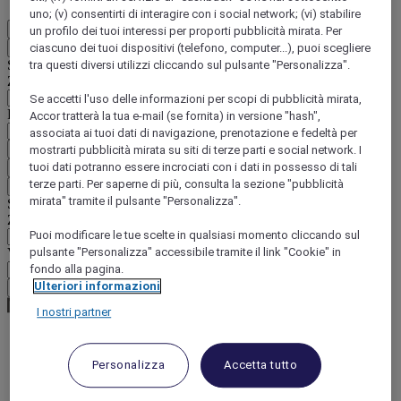
uno; (v) consentirti di interagire con i social network; (vi) stabilire
IT
un profilo dei tuoi interessi per proporti pubblicità mirata. Per
Indietro
ciascuno dei tuoi dispositivi (telefono, computer...), puoi scegliere
Selezionare il Paese e la lingua qui di seguito
tra questi diversi utilizzi cliccando sul pulsante "Personalizza".
Zona geografica
Se accetti l'uso delle informazioni per scopi di pubblicità mirata,
Paese/Regione - Lingua
Accor tratterà la tua e-mail (se fornita) in versione "hash",
associata ai tuoi dati di navigazione, prenotazione e fedeltà per
Confermare Paese e lingua
mostrarti pubblicità mirata su siti di terze parti e social network. I
tuoi dati potranno essere incrociati con i dati in possesso di tali
EUR
(€)
terze parti. Per saperne di più, consulta la sezione "pubblicità
Indietro
mirata" tramite il pulsante "Personalizza".
Selezionare la valuta qui di seguito
Zona geografica
Puoi modificare le tue scelte in qualsiasi momento cliccando sul
Valuta
pulsante "Personalizza" accessibile tramite il link "Cookie" in
fondo alla pagina.
Ulteriori informazioni
Confermare la valuta
I nostri partner
World
Personalizza
Accetta tutto
Europe
France