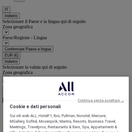
IT
Indietro
Selezionare il Paese e la lingua qui di seguito
Zona geografica
Paese/Regione - Lingua
Confermare Paese e lingua
EUR
(€)
Indietro
Selezionare la valuta qui di seguito
Zona geografica
Valuta
Confermare la valuta
Continua senza accettare →
Cookie e dati personali
Sui siti web ALL, HotelF1, Ibis, Pullman, Novotel, Mercure,
World
MGallery, Sofitel, Movenpick, Mantra, Resorts, Business Travel,
Asia
Meetings, Travelpros, Restaurants & Bars, Spa, Appartamenti &
Indonesia