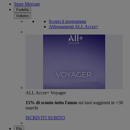
Store Mercure
Fedeltà
Indietro
Scopri il programma
Abbonamenti ALL Accor+
ALL Accor+ Voyager
15% di sconto tutto l'anno
sui tuoi soggiorni in +30
marchi
ISCRIVITI SUBITO
Più