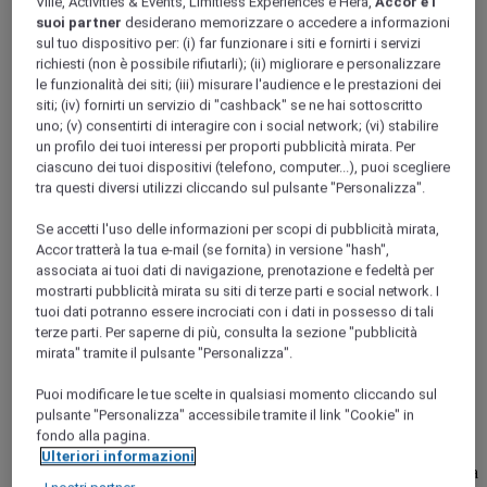
Ville, Activities & Events, Limitless Experiences e Hera,
Accor e i
Java
suoi partner
desiderano memorizzare o accedere a informazioni
Jakarta
sul tuo dispositivo per: (i) far funzionare i siti e fornirti i servizi
Jakarta
richiesti (non è possibile rifiutarli); (ii) migliorare e personalizzare
le funzionalità dei siti; (iii) misurare l'audience e le prestazioni dei
siti; (iv) fornirti un servizio di "cashback" se ne hai sottoscritto
uno; (v) consentirti di interagire con i social network; (vi) stabilire
un profilo dei tuoi interessi per proporti pubblicità mirata. Per
ciascuno dei tuoi dispositivi (telefono, computer...), puoi scegliere
tra questi diversi utilizzi cliccando sul pulsante "Personalizza".
Se accetti l'uso delle informazioni per scopi di pubblicità mirata,
Accor tratterà la tua e-mail (se fornita) in versione "hash",
associata ai tuoi dati di navigazione, prenotazione e fedeltà per
mostrarti pubblicità mirata su siti di terze parti e social network. I
tuoi dati potranno essere incrociati con i dati in possesso di tali
JAKARTA, Indonesia
terze parti. Per saperne di più, consulta la sezione "pubblicità
mirata" tramite il pulsante "Personalizza".
Mercure Jakarta Sabang
Puoi modificare le tue scelte in qualsiasi momento cliccando sul
Il Mercure Jakarta Sabang è un hotel internazionale a 4 stelle
pulsante "Personalizza" accessibile tramite il link "Cookie" in
situato in ottima posizione nel cuore di Giacarta, vicino a
fondo alla pagina.
Tharmin, dove si trovano le sedi di aziende, banche, uffici
Ulteriori informazioni
governativi e a Sabang, la strada dei ristoranti. A 5-15 minuti a