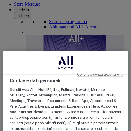
Store Mercure
Fedeltà
Indietro
Scopri il programma
Abbonamenti ALL Accor+
Continua senza accettare →
Cookie e dati personali
Sui siti web ALL, HotelF1, Ibis, Pullman, Novotel, Mercure,
ALL Accor+ Voyager
MGallery, Sofitel, Movenpick, Mantra, Resorts, Business Travel,
Meetings, Travelpros, Restaurants & Bars, Spa, Appartamenti &
15% di sconto tutto l'anno
sui tuoi soggiorni in +30
Ville, Activities & Events, Limitless Experiences e Hera,
Accor e i
marchi
suoi partner
desiderano memorizzare o accedere a informazioni
sul tuo dispositivo per: (i) far funzionare i siti e fornirti i servizi
ISCRIVITI SUBITO
richiesti (non è possibile rifiutarli); (ii) migliorare e personalizzare
le funzionalità dei siti; (iii) misurare l'audience e le prestazioni dei
Più