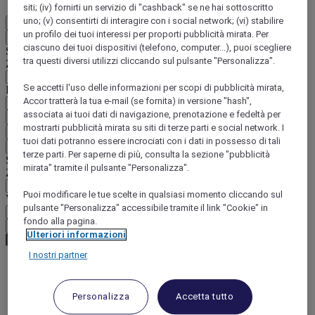
siti; (iv) fornirti un servizio di "cashback" se ne hai sottoscritto
uno; (v) consentirti di interagire con i social network; (vi) stabilire
IT
un profilo dei tuoi interessi per proporti pubblicità mirata. Per
Indietro
ciascuno dei tuoi dispositivi (telefono, computer...), puoi scegliere
Selezionare il Paese e la lingua qui di seguito
tra questi diversi utilizzi cliccando sul pulsante "Personalizza".
Zona geografica
Se accetti l'uso delle informazioni per scopi di pubblicità mirata,
Paese/Regione - Lingua
Accor tratterà la tua e-mail (se fornita) in versione "hash",
associata ai tuoi dati di navigazione, prenotazione e fedeltà per
Confermare Paese e lingua
mostrarti pubblicità mirata su siti di terze parti e social network. I
EUR
(€)
tuoi dati potranno essere incrociati con i dati in possesso di tali
Indietro
terze parti. Per saperne di più, consulta la sezione "pubblicità
Selezionare la valuta qui di seguito
mirata" tramite il pulsante "Personalizza".
Zona geografica
Puoi modificare le tue scelte in qualsiasi momento cliccando sul
Valuta
pulsante "Personalizza" accessibile tramite il link "Cookie" in
fondo alla pagina.
Confermare la valuta
Ulteriori informazioni
I nostri partner
World
Asia
Personalizza
Accetta tutto
China