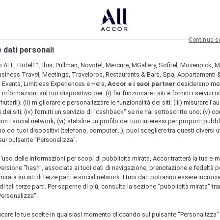
Continua s
 dati personali
b ALL, HotelF1, Ibis, Pullman, Novotel, Mercure, MGallery, Sofitel, Movenpick, M
usiness Travel, Meetings, Travelpros, Restaurants & Bars, Spa, Appartamenti & 
& Events, Limitless Experiences e Hera,
Accor e i suoi partner
desiderano me
nformazioni sul tuo dispositivo per: (i) far funzionare i siti e fornirti i servizi ri
fiutarli); (ii) migliorare e personalizzare le funzionalità dei siti; (iii) misurare l'a
 dei siti; (iv) fornirti un servizio di "cashback" se ne hai sottoscritto uno; (v) co
con i social network; (vi) stabilire un profilo dei tuoi interessi per proporti pubbl
o dei tuoi dispositivi (telefono, computer...), puoi scegliere tra questi diversi ut
sul pulsante "Personalizza".
l'uso delle informazioni per scopi di pubblicità mirata, Accor tratterà la tua e-m
 versione "hash", associata ai tuoi dati di navigazione, prenotazione e fedeltà p
mirata su siti di terze parti e social network. I tuoi dati potranno essere incrociat
 tali terze parti. Per saperne di più, consulta la sezione "pubblicità mirata" tram
Personalizza".
icare le tue scelte in qualsiasi momento cliccando sul pulsante "Personalizza"