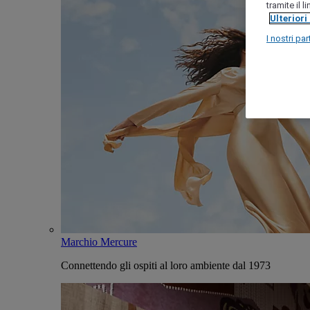
tramite il 
Ulteriori
I nostri par
Marchio Mercure
Connettendo gli ospiti al loro ambiente dal 1973