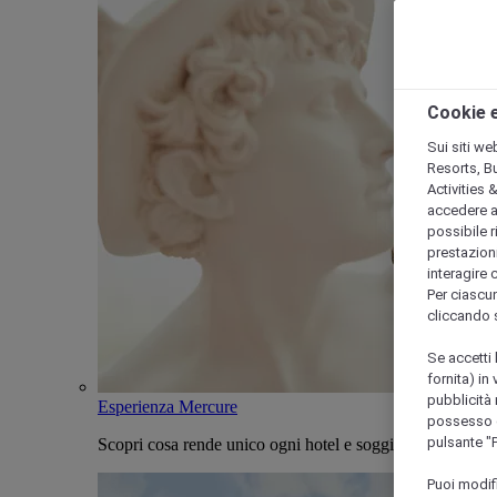
Cookie e
Sui siti we
Resorts, B
Activities 
accedere a i
possibile ri
prestazioni
interagire 
Per ciascun
cliccando 
Se accetti 
fornita) in
pubblicità 
Esperienza Mercure
possesso di
pulsante "
Scopri cosa rende unico ogni hotel e soggiorno Mercure
Puoi modif