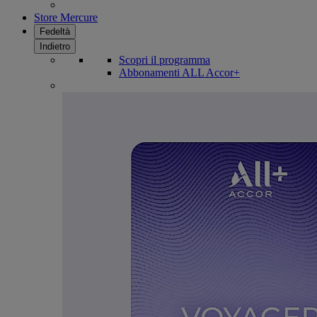
Store Mercure
Fedeltà
Indietro
Scopri il programma
Abbonamenti ALL Accor+