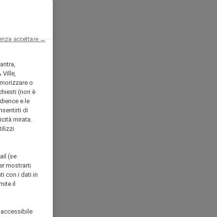
enza accettare →
antra,
Ville,
morizzare o
chiesti (non è
udience e le
nsentirti di
icità mirata.
ilizzi
ail (se
er mostrarti
i con i dati in
ite il
 accessibile