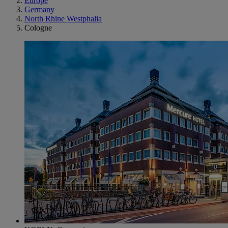
Europe
Germany
North Rhine Westphalia
Cologne