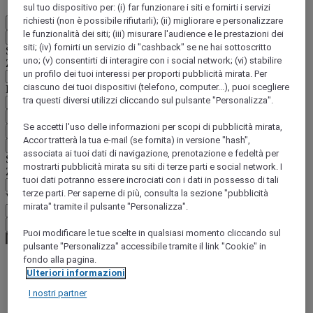
sul tuo dispositivo per: (i) far funzionare i siti e fornirti i servizi
richiesti (non è possibile rifiutarli); (ii) migliorare e personalizzare
IT
le funzionalità dei siti; (iii) misurare l'audience e le prestazioni dei
Indietro
siti; (iv) fornirti un servizio di "cashback" se ne hai sottoscritto
Selezionare il Paese e la lingua qui di seguito
uno; (v) consentirti di interagire con i social network; (vi) stabilire
Zona geografica
un profilo dei tuoi interessi per proporti pubblicità mirata. Per
ciascuno dei tuoi dispositivi (telefono, computer...), puoi scegliere
Paese/Regione - Lingua
tra questi diversi utilizzi cliccando sul pulsante "Personalizza".
Confermare Paese e lingua
Se accetti l'uso delle informazioni per scopi di pubblicità mirata,
EUR
(€)
Accor tratterà la tua e-mail (se fornita) in versione "hash",
Indietro
associata ai tuoi dati di navigazione, prenotazione e fedeltà per
Selezionare la valuta qui di seguito
mostrarti pubblicità mirata su siti di terze parti e social network. I
Zona geografica
tuoi dati potranno essere incrociati con i dati in possesso di tali
terze parti. Per saperne di più, consulta la sezione "pubblicità
Valuta
mirata" tramite il pulsante "Personalizza".
Confermare la valuta
Puoi modificare le tue scelte in qualsiasi momento cliccando sul
pulsante "Personalizza" accessibile tramite il link "Cookie" in
fondo alla pagina.
Ulteriori informazioni
World
Europe
I nostri partner
France