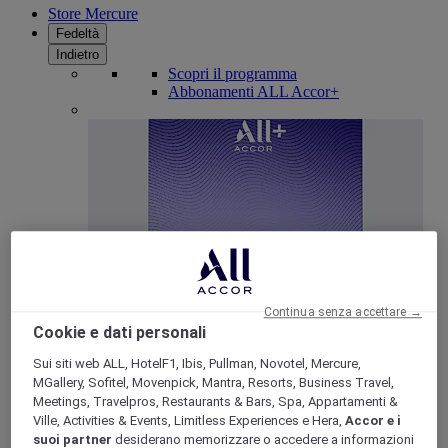
Store Mercure
Fedeltà
Indietro
Scopri il programma
Abbonamenti ALL Accor+
Continua senza accettare →
ALL Accor+ Voyager
Cookie e dati personali
15% di sconto tutto l'anno
sui tuoi soggiorni in +30
Sui siti web ALL, HotelF1, Ibis, Pullman, Novotel, Mercure,
marchi
MGallery, Sofitel, Movenpick, Mantra, Resorts, Business Travel,
Meetings, Travelpros, Restaurants & Bars, Spa, Appartamenti &
ISCRIVITI SUBITO
Ville, Activities & Events, Limitless Experiences e Hera,
Accor e i
suoi partner
desiderano memorizzare o accedere a informazioni
Più