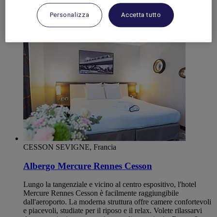
Brittany
ILLE-ET-VILAINE
Personalizza
Accetta tutto
Cesson Sévigné
CESSON SEVIGNE, Francia
Albergo Mercure Rennes Cesson
Lungo la tangenziale e vicino al centro espositivo, l'hotel
Mercure Rennes Cesson è facilmente raggiungibile
dall'aeroporto. La moderna struttura offre camere confortevoli
e piacevoli, studiate per il riposo e il relax. Volete rilassarvi