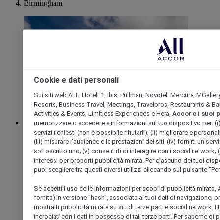
Birmingham
Cookie e dati personali
Sui siti web ALL, HotelF1, Ibis, Pullman, Novotel, Mercure, MGaller
Resorts, Business Travel, Meetings, Travelpros, Restaurants & Bar
Activities & Events, Limitless Experiences e Hera,
Accor e i suoi 
memorizzare o accedere a informazioni sul tuo dispositivo per: (i) far
WEST BROMWICH, Regno Unito
servizi richiesti (non è possibile rifiutarli); (ii) migliorare e personal
(iii) misurare l'audience e le prestazioni dei siti; (iv) fornirti un se
Mercure Birmingham West Hotel
sottoscritto uno; (v) consentirti di interagire con i social network; (v
interessi per proporti pubblicità mirata. Per ciascuno dei tuoi dispo
Il Mercure Birmingham West è in posizione ideale nel cuore
puoi scegliere tra questi diversi utilizzi cliccando sul pulsante "Pe
di West Bromwich, perfetto per soggiorni di piacere e d'affari.
Siamo a meno di 8 chilometri dal centro cittadino di
Se accetti l'uso delle informazioni per scopi di pubblicità mirata, A
Birmingham e a pochi passi dal West Bromwich Albion
fornita) in versione "hash", associata ai tuoi dati di navigazione, 
Football Club. Siamo situati appena fuori dalla M5, quindi
mostrarti pubblicità mirata su siti di terze parti e social network. I
non avrete problemi a spostarvi se desiderate esplorare i
incrociati con i dati in possesso di tali terze parti. Per saperne di 