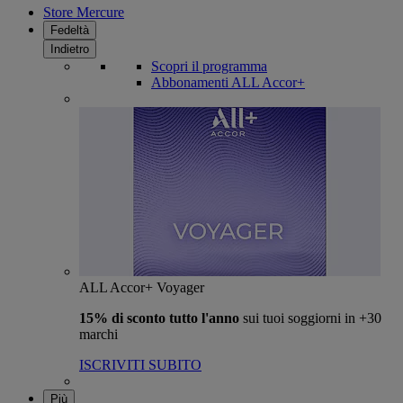
Store Mercure
Fedeltà
Indietro
Scopri il programma
Abbonamenti ALL Accor+
ALL Accor+ Voyager
15% di sconto tutto l'anno
sui tuoi soggiorni in +30
marchi
ISCRIVITI SUBITO
Più