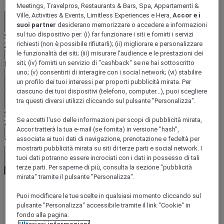
Meetings, Travelpros, Restaurants & Bars, Spa, Appartamenti &
Ville, Activities & Events, Limitless Experiences e Hera,
Accor e i
IT
suoi partner
desiderano memorizzare o accedere a informazioni
Indietro
sul tuo dispositivo per: (i) far funzionare i siti e fornirti i servizi
Selezionare il Paese e la lingua qui di seguito
richiesti (non è possibile rifiutarli); (ii) migliorare e personalizzare
Zona geografica
le funzionalità dei siti; (iii) misurare l'audience e le prestazioni dei
siti; (iv) fornirti un servizio di "cashback" se ne hai sottoscritto
Paese/Regione - Lingua
uno; (v) consentirti di interagire con i social network; (vi) stabilire
un profilo dei tuoi interessi per proporti pubblicità mirata. Per
Confermare Paese e lingua
ciascuno dei tuoi dispositivi (telefono, computer...), puoi scegliere
EUR
(€)
tra questi diversi utilizzi cliccando sul pulsante "Personalizza".
Indietro
Selezionare la valuta qui di seguito
Se accetti l'uso delle informazioni per scopi di pubblicità mirata,
Zona geografica
Accor tratterà la tua e-mail (se fornita) in versione "hash",
associata ai tuoi dati di navigazione, prenotazione e fedeltà per
Valuta
mostrarti pubblicità mirata su siti di terze parti e social network. I
tuoi dati potranno essere incrociati con i dati in possesso di tali
Confermare la valuta
terze parti. Per saperne di più, consulta la sezione "pubblicità
mirata" tramite il pulsante "Personalizza".
Puoi modificare le tue scelte in qualsiasi momento cliccando sul
World
pulsante "Personalizza" accessibile tramite il link "Cookie" in
South America
fondo alla pagina.
Brazil