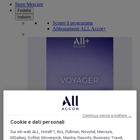
Store Mercure
Fedeltà
Indietro
Scopri il programma
Abbonamenti ALL Accor+
ALL Accor+ Voyager
15% di sconto tutto l'anno
sui tuoi soggiorni in +30
Continua senza accettare →
marchi
Cookie e dati personali
ISCRIVITI SUBITO
Sui siti web ALL, HotelF1, Ibis, Pullman, Novotel, Mercure,
MGallery, Sofitel, Movenpick, Mantra, Resorts, Business Travel,
Più