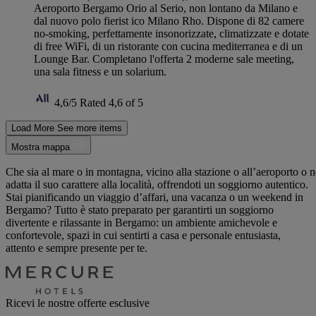
Aeroporto Bergamo Orio al Serio, non lontano da Milano e
dal nuovo polo fierist ico Milano Rho. Dispone di 82 camere
no-smoking, perfettamente insonorizzate, climatizzate e dotate
di free WiFi, di un ristorante con cucina mediterranea e di un
Lounge Bar. Completano l'offerta 2 moderne sale meeting,
una sala fitness e un solarium.
4,6/5
Rated 4,6 of 5
Load More
See more items
Mostra mappa
Che sia al mare o in montagna, vicino alla stazione o all’aeroporto o n
adatta il suo carattere alla località, offrendoti un soggiorno autentico.
Stai pianificando un viaggio d’affari, una vacanza o un weekend in
Bergamo? Tutto è stato preparato per garantirti un soggiorno
divertente e rilassante in Bergamo: un ambiente amichevole e
confortevole, spazi in cui sentirti a casa e personale entusiasta,
attento e sempre presente per te.
Ricevi le nostre offerte esclusive