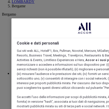
LOMBARDY
Bergame
Bergamo
Cookie e dati personali
Sui siti web ALL, HotelF1, Ibis, Pullman, Novotel, Mercure, MGaller
Resorts, Business Travel, Meetings, Travelpros, Restaurants & Bar
Activities & Events, Limitless Experiences e Hera,
Accor e i suoi 
memorizzare o accedere a informazioni sul tuo dispositivo per: (i) far
servizi richiesti (non è possibile rifiutarli); (ii) migliorare e personal
(iii) misurare l'audience e le prestazioni dei siti; (iv) fornirti un se
BERGAMO, Italia
sottoscritto uno; (v) consentirti di interagire con i social network; (v
interessi per proporti pubblicità mirata. Per ciascuno dei tuoi dispo
Mercure Bergamo Centro Palazzo Dolci
puoi scegliere tra questi diversi utilizzi cliccando sul pulsante "Pe
Il Mercure Bergamo Centro Palazzo Dolci è un elegante hotel
Se accetti l'uso delle informazioni per scopi di pubblicità mirata, A
4 stelle nel centro di Bergamo bassa. Costituito da 92 camere
fornita) in versione "hash", associata ai tuoi dati di navigazione, 
dal design elegante, in cui l'attenzione al dettaglio e i colori
mostrarti pubblicità mirata su siti di terze parti e social network. I