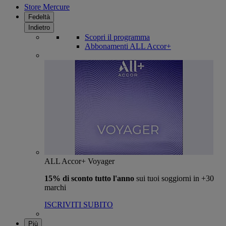
Store Mercure
Fedeltà
Indietro
Scopri il programma
Abbonamenti ALL Accor+
ALL Accor+ Voyager
15% di sconto tutto l'anno
sui tuoi soggiorni in +30
marchi
ISCRIVITI SUBITO
Più