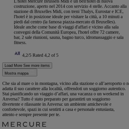
L'hotel Mercure Brussels Midi è un bell'hotel di nuova
costruzione, aperto nel 2014 con servizio 4 stelle. Accanto alla
stazione di Bruxelles Midi, con treni Thalys, Eurostar e ICE,
l'hotel è in posizione ideale per visitare la città, a 10 minuti a
piedi dal centro (la famosa piazza-mercato di Bruxelles).
Ideale anche come base di viaggi d'affari e vicino alla sala
convegni della Comunità Europea, l'hotel offre 72 camere,
bar, 2 sale riunioni, sauna, bagno turco, idromassaggio e sala
fitness.
4,2/5
Rated 4,2 of 5
Load More
See more items
Mostra mappa
Che sia al mare o in montagna, vicino alla stazione o all’aeroporto o n
adatta il suo carattere alla località, offrendoti un soggiorno autentico.
Stai pianificando un viaggio d’affari, una vacanza o un weekend in
Anversa? Tutto è stato preparato per garantirti un soggiorno
divertente e rilassante in Anversa: un ambiente amichevole e
confortevole, spazi in cui sentirti a casa e personale entusiasta,
attento e sempre presente per te.