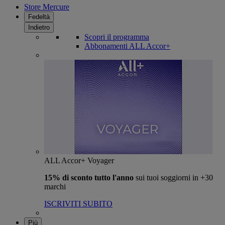
Store Mercure
Fedeltà
Indietro
Scopri il programma
Abbonamenti ALL Accor+
ALL Accor+ Voyager
15% di sconto tutto l'anno
sui tuoi soggiorni in +30
marchi
ISCRIVITI SUBITO
Più