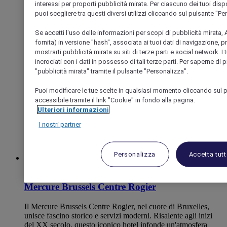
emissioni. Relax con vista sul parco? Pace e tranquillità della
interessi per proporti pubblicità mirata. Per ciascuno dei tuoi dispo
terrazza o del parco di Domein Hertoghe? Abbiamo tutto! Vi
puoi scegliere tra questi diversi utilizzi cliccando sul pulsante "Pe
aspettiamo.
Se accetti l'uso delle informazioni per scopi di pubblicità mirata, A
fornita) in versione "hash", associata ai tuoi dati di navigazione, 
4,0/5
Rated 4,0 of 5
mostrarti pubblicità mirata su siti di terze parti e social network. I
incrociati con i dati in possesso di tali terze parti. Per saperne di 
"pubblicità mirata" tramite il pulsante "Personalizza".
Puoi modificare le tue scelte in qualsiasi momento cliccando sul 
accessibile tramite il link "Cookie" in fondo alla pagina.
Ulteriori informazioni
I nostri partner
Personalizza
Accetta tut
BRUXELLES, Belgio
Mercure Brussels Centre Rogier
Il Mercure Brussels Centre Rogier, nel cuore di Bruxelles,
unisce fascino storico e servizi moderni. Risalente agli inizi
del XX secolo, questo iconico hotel infonde un'atmosfera