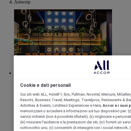
Antwerp
ANVERSA, Belgio
Cookie e dati personali
Mercure Antwerp City South
Sui siti web ALL, HotelF1, Ibis, Pullman, Novotel, Mercure, MGaller
Resorts, Business Travel, Meetings, Travelpros, Restaurants & Bar
Il Mercure Antwerp City South è caratterizzato da un
Activities & Events, Limitless Experiences e Hera,
Accor e i suoi 
esclusivo stile sportivo grazie alla recente ristrutturazione. Il
memorizzare o accedere a informazioni sul tuo dispositivo per: (i) far
design degli interni rende omaggio al centenario delle
Olimpiadi. Contattate il team sempre disponibile per
servizi richiesti (non è possibile rifiutarli); (ii) migliorare e personal
un'esperienza locale autentica. L'elegante hotel a 4 stelle è
(iii) misurare l'audience e le prestazioni dei siti; (iv) fornirti un se
situato nel quartiere degli affari, al di fuori della zona a basse
sottoscritto uno; (v) consentirti di interagire con i social network; (v