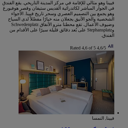
فيينا وهو مثالي للإقامة في مركز المدينة التاريخي. يقع الفندق
في الجوار المباشر لكاتدرائية القديس ستيفان وقصر هوفبورغ
وهو يجمع بين التصميم العصري وسحر تاريخ فيينا. الأجواء
الشخصية والجو الأنيق يجعلان منه خيارًا مفضّلاً لدى السياح
وضيوف الأعمال. تقع محطتا مترو الأنفاق Schwedenplatz
وStephansplatz على بُعد دقائق قليلة سيرًا على الأقدام من
الفندق.
Rated 4,6 of 5
4,6/5
فيينا, النمسا