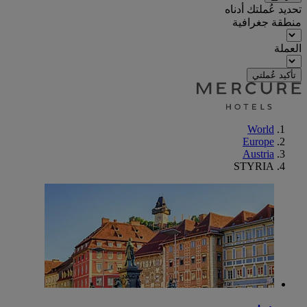
تحديد عُملتك أدناه
منطقة جغرافية
العملة
تأكيد عُملتي
World
Europe
Austria
STYRIA