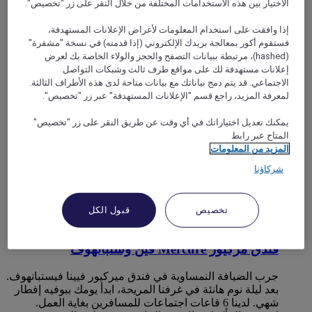
الاختيار بين هذه الاستخدامات المختلفة من خلال النقر على زر "تخصيص".
family! The main attractions, excellent restaurants and bars,
and great shopping opportunities await you!
إذا وافقت على استخدام المعلومات لأغراض الإعلانات المستهدفة،
فستقوم أكور بمعالجة بريدك الإلكتروني (إذا قدمته) في نسخة "مشفرة"
Rated 4,7 of 5
4,7/5
(hashed)، مرتبطة ببيانات التصفح والحجز والولاء الخاصة بك لعرض
إعلانات مستهدفة لك على مواقع طرف ثالث وشبكات التواصل
الاجتماعي. قد يتم دمج بياناتك مع بيانات متاحة لدى هذه الأطراف الثالثة.
لمعرفة المزيد، راجع قسم "الإعلانات المستهدفة" عبر زر "تخصيص".
يمكنك تعديل اختياراتك في أي وقت عن طريق النقر على زر "تخصيص"
المتاح عبر رابط
المزيد من المعلومات
شركاؤنا
تخصيص
قبول الكل
فيينا, النمسا
فندق مركيور Mercure فين وستبانهوف
جرب الضيافة النمساوية في فندق ميركيور فيينا فيستبانهوف.
بعد ليلة نوم هانئة في غرفنا المريحة، ابدأ يومك ببوفيه إفطار
شهي. لدينا 6 قاعات اجتماعات للمسافرين بغاية العمل.