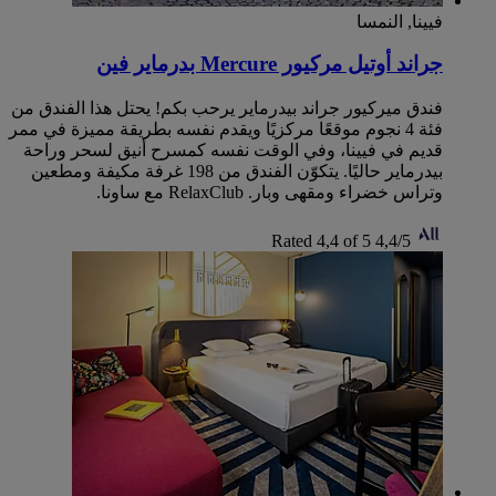
فيينا, النمسا
جراند أوتيل مركيور Mercure بدرماير فين
فندق ميركيور جراند بيدرماير يرحب بكم! يحتل هذا الفندق من
فئة 4 نجوم موقعًا مركزيًا ويقدم نفسه بطريقة مميزة في ممر
قديم في فيينا، وفي الوقت نفسه كمسرح أنيق لسحر وراحة
بيدرماير حاليًا. يتكوّن الفندق من 198 غرفة مكيفة ومطعين
وتراس خضراء‬ ومقهى وبار. RelaxClub مع ساونا.
Rated 4,4 of 5
4,4/5