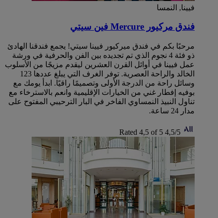
فيينا, النمسا
فندق مركيور Mercure فين سيتي
مرحبًا بكم في فندق ميركيور فيينا سيتي! يجمع فندقنا الهادئ
ذو فئة 4 نجوم الذي تم تجديده بين الفن والحرفية في ورشة
عمل فيينا في أوائل القرن العشرين ليقدم مزيجًا من الأسلوب
الخالد والراحة العصرية. توفر الغرف التي يبلغ عددها 123
وسائل راحة من الدرجة الأولى وتصميمًا راقيًا. ابدأ يومك مع
بوفيه إفطار غني من الخيارات الإقليمية وانعم بالاسترخاء مع
تناول النبيذ النمساوي الفاخر في البار الترحيبي المفتوح على
مدار 24 ساعة.
Rated 4,5 of 5
4,5/5