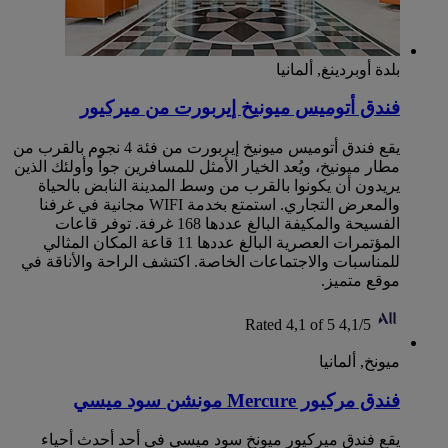
بلدة أوبردينغ, ألمانيا
فندق أتوميس ميونيخ إيربورت من ميركيور‬
يقع ‏‫فندق أتوميس ميونيخ إيربورت من فئة 4 نجوم بالقرب من
مطار ميونيخ، ويُعد الخيار الأمثل للمسافرين جواً وأولئك الذين
يريدون أن يكونوا بالقرب من وسط المدينة النابض بالحياة
والمعرض التجاري. استمتع بخدمة WIFI مجانية في غرفنا
الفسيحة والمكيفة البالغ عددها 168 غرفة. توفر قاعات
المؤتمرات العصرية البالغ عددها 11 قاعة المكان المثالي
للمناسبات والاجتماعات الخاصة. اكتشف الراحة والأناقة في
موقع متميز.
Rated 4,1 of 5
4,1/5
ميونخ, ألمانيا
فندق مركيور Mercure مونشن سود ميسي
يقع فندق ميركيور ميونخ سود ميسي في أحد أحدث أحياء