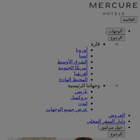
القائمة
الوجهات
الرجوع
قارة
أوروبا
آسيا
الشرق الأوسط
أمريكا الجنوبية
أفريقيا
المحيط الهادئ
وجهاتنا الرئيسية
باريس
بروكسل
لندن
عرض جميع الوجهات
العروض
دليل السفر المحلي
حول ميركيور
الرجوع