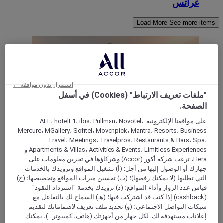
غراتس
Load More
See more items
استمرار بدون موافقة ←
"ملفات تعريف الارتباط" (Cookies) في أسفل
الصفحة.
على مواقعنا الإلكترونية: ALL، hotelF1، ibis، Pullman، Novotel،
Mercure، MGallery، Sofitel، Movenpick، Mantra، Resorts، Business
Travel، Meetings، Travelpros، Restaurants & Bars، Spa،
Apartments & Villas، Activities & Events، Limitless Experiences و
GRAZ, النمسا
Hera، ترغب شركة أكور (Accor) وشركاؤها في تخزين معلومات على
جهازك أو الوصول إليها من أجل: (أ) تشغيل المواقع وتزويدك بالخدمات
Hotel Mercure Graz City
التي تطلبها (لا يمكنك رفضها)؛ (ب) تحسين ميزات المواقع وتخصيصها؛ (ج)
قياس عدد الزوار وأداء المواقع؛ (د) تزويدك بخدمة "استرداد النقود"
The 4-star Mercure Hotel Graz City is located in the trendy
(cashback) إذا كنت قد اشتركت فيها؛ (هـ) السماح لك بالتفاعل مع
Lend district, making it the perfect location for your stay in
شبكات التواصل الاجتماعي؛ (و) تحديد ملف تعريف لاهتماماتك لتقديم
the center of Graz! The hotel has 143 comfortable rooms and
إعلانات مستهدفة لك. لكل جهاز من أجهزتك (هاتف، كمبيوتر...)، يمكنك
suites, suitable for your next business stay or city trip with the