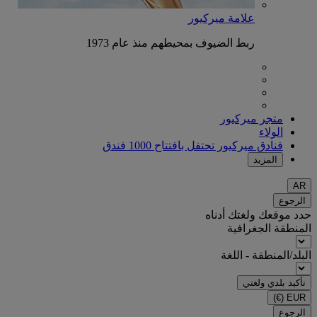
علامة ميركيور
ربط الضيوف بمحيطهم منذ عام 1973
متجر ميركيور
الولاء
فنادق ميركيور تحتفل بافتتاح 1000 فندق
المزيد
AR
الرجوع
حدد موقعك ولغتك أدناه
المنطقة الجغرافية
البلد/المنطقة - اللغة
تأكيد بلدي ولغتي
(€)
EUR
الرجوع