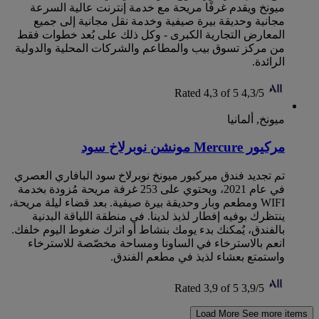
ميونخ ويقدم غرفًا مريحة مع خدمة إنترنت عالية السرعة
مجانية وحديقة بيرة صيفية وخدمة نقل مجانية إلى جميع
المعارض التجارية الكبرى - وكل ذلك على بُعد خطوات فقط
من مركز تسوق بيب والمطاعم والشركات المحلية والدولية
الرائدة.
Rated 4,3 of 5
4,3/5
ميونخ, ألمانيا
مركيور Mercure مونشن نوبرلاخ سود
تم تجديد فندق ميركيور ميونخ نوبرلاخ سود البافاري العصري
في عام 2021، ويحتوي على 253 غرفة مريحة مُزودة بخدمة
WIFI ومطعم وبار وحديقة بيرة صيفية. بعد قضاء ليلة مريحة،
ينتظرك بوفيه إفطار لذيذ لدينا. في منطقة اللياقة البدنية
بالفندق، يُمكنك بدء يومك بنشاط أو ‏‫اترك ضغوط اليوم خلفك.
انعم بالاسترخاء في الساونا ومساحة مخصّصة للاسترخاء
واستمتع بعشاء لذيذ في مطعم الفندق.
Rated 3,9 of 5
3,9/5
Load More
See more items