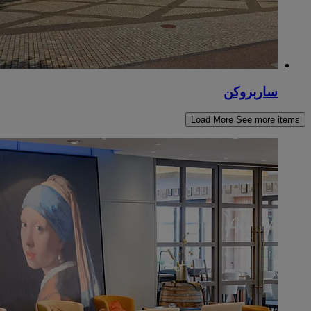
ساربروكن
Load More
See more items