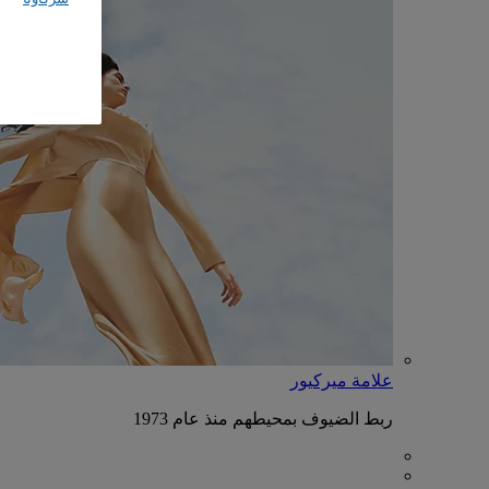
علامة ميركيور
ربط الضيوف بمحيطهم منذ عام 1973