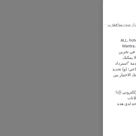
ار بدون موافقة ←
ALL، hotel،
Mantra،
 و Hera، ترغب شركة أكور (Accor) وشركاؤها في تخزين
ا يمكنك
دمة "استرداد
تماعي؛ (و) تحديد
 الاختيار بين
كتروني (إذا
إعلانات
حة لدى هذه