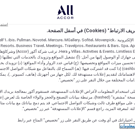
استمر
اط" (Cookies) في أسفل الصفحة.
على مواقعنا الإلكترونية: F1، ibis، Pullman، Novotel، Mercure، MGallery، Sofitel، Movenpick
 Resorts، Business Travel، Meetings، Travelpros، Restaurants & Bars، Spa، A
Villas، Activities & Events، Limitless Experiences
جهازك أو الوصول إليها من أجل: (أ) تشغيل المواقع وتزويدك بالخدمات التي تطلبها (ل
تحسين ميزات المواقع وتخصيصها؛ (ج) قياس عدد الزوار وأداء المواقع؛ (د) تزويدك بخ
النقود" (cashback) إذا كنت قد اشتركت فيها؛ (هـ) السماح لك بالتفاعل مع شبكات التواصل الاج
هتماماتك لتقديم إعلانات مستهدفة لك. لكل جهاز من أجهزتك (هاتف، كمبيوتر...)، يمكنك
امات المختلفة من خلال النقر على زر "تخصيص".
ى استخدام المعلومات لأغراض الإعلانات المستهدفة، فستقوم أكور بمعالجة بريدك الإل
قدمته) في نسخة "مشفرة" (hashed)، مرتبطة ببيانات التصفح والحجز والولاء الخاصة بك لعرض 
على مواقع طرف ثالث وشبكات التواصل الاجتماعي. قد يتم دمج بياناتك مع بيانات متا
لثة. لمعرفة المزيد، راجع قسم "الإعلانات المستهدفة" عبر زر "تخصيص".
 نوعها
 اختياراتك في أي وقت عن طريق النقر على زر "تخصيص" المتاح عبر رابط
لمعلومات