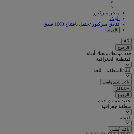
متجر ميركيور
الولاء
فنادق ميركيور تحتفل بافتتاح 1000 فندق
المزيد
AR
الرجوع
حدد موقعك ولغتك أدناه
المنطقة الجغرافية
البلد/المنطقة - اللغة
تأكيد بلدي ولغتي
(€)
EUR
الرجوع
تحديد عُملتك أدناه
منطقة جغرافية
العملة
تأكيد عُملتي