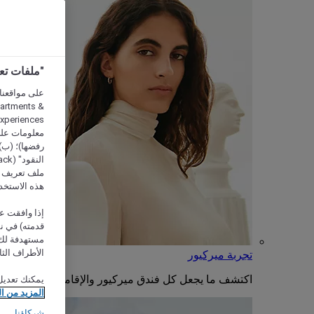
"ملفات تعريف الارتب
partments &
معلومات على 
رفضها)؛ (ب) 
ملف تعريف لا
هذه الاستخد
إذا وافقت عل
مستهدفة لك 
الأطراف الثا
تجربة ميركيور
اكتشف ما يجعل كل فندق ميركيور والإقامة فيه فريدة من
يمكنك تعديل
المزيد من ا
شركاؤنا