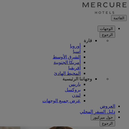
القائمة
الوجهات
الرجوع
قارة
أوروبا
آسيا
الشرق الأوسط
أمريكا الجنوبية
أفريقيا
المحيط الهادئ
وجهاتنا الرئيسية
باريس
بروكسل
لندن
عرض جميع الوجهات
العروض
دليل السفر المحلي
حول ميركيور
الرجوع