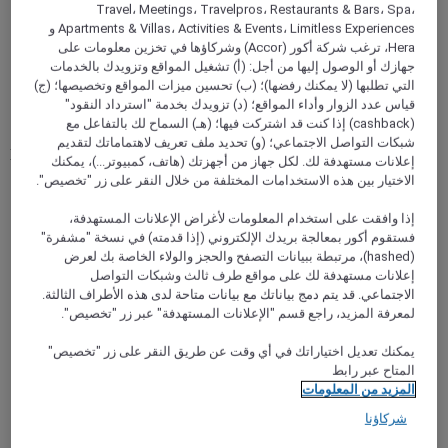
BRASILIA, البرازيل
Travel، Meetings، Travelpros، Restaurants & Bars، Spa،
Apartments & Villas، Activities & Events، Limitless Experiences و
Mercure Brasilia Leader
Hera، ترغب شركة أكور (Accor) وشركاؤها في تخزين معلومات على
جهازك أو الوصول إليها من أجل: (أ) تشغيل المواقع وتزويدك بالخدمات
Mercure Brasília Líder is in the North Hotel Sector, 15 km
التي تطلبها (لا يمكنك رفضها)؛ (ب) تحسين ميزات المواقع وتخصيصها؛ (ج)
from the Airport and 1.2 km from the Bus Station. Ideal for
قياس عدد الزوار وأداء المواقع؛ (د) تزويدك بخدمة "استرداد النقود"
business or leisure. Rooms come with free WiFi, cable TV
(cashback) إذا كنت قد اشتركت فيها؛ (هـ) السماح لك بالتفاعل مع
and air conditioning. Perfect for families! Rooms adapted for
شبكات التواصل الاجتماعي؛ (و) تحديد ملف تعريف لاهتماماتك لتقديم
people with reduced mobility - check availability directly with
إعلانات مستهدفة لك. لكل جهاز من أجهزتك (هاتف، كمبيوتر...)، يمكنك
the hotel. Make the most of our fitness center and swimming
الاختيار بين هذه الاستخدامات المختلفة من خلال النقر على زر "تخصيص".
pool!
إذا وافقت على استخدام المعلومات لأغراض الإعلانات المستهدفة،
Rated 4,3 of 5
4,3/5
فستقوم أكور بمعالجة بريدك الإلكتروني (إذا قدمته) في نسخة "مشفرة"
(hashed)، مرتبطة ببيانات التصفح والحجز والولاء الخاصة بك لعرض
إعلانات مستهدفة لك على مواقع طرف ثالث وشبكات التواصل
الاجتماعي. قد يتم دمج بياناتك مع بيانات متاحة لدى هذه الأطراف الثالثة.
لمعرفة المزيد، راجع قسم "الإعلانات المستهدفة" عبر زر "تخصيص".
يمكنك تعديل اختياراتك في أي وقت عن طريق النقر على زر "تخصيص"
المتاح عبر رابط
المزيد من المعلومات
شركاؤنا