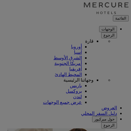
القائمة
الوجهات
الرجوع
قارة
أوروبا
آسيا
الشرق الأوسط
أمريكا الجنوبية
أفريقيا
المحيط الهادئ
وجهاتنا الرئيسية
باريس
بروكسل
لندن
عرض جميع الوجهات
العروض
دليل السفر المحلي
حول ميركيور
الرجوع