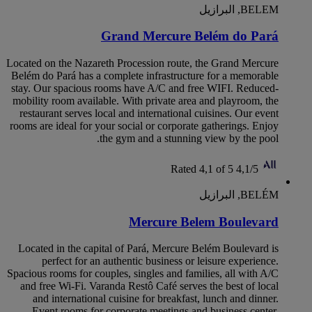
BELEM, البرازيل
Grand Mercure Belém do Pará
Located on the Nazareth Procession route, the Grand Mercure
Belém do Pará has a complete infrastructure for a memorable
stay. Our spacious rooms have A/C and free WIFI. Reduced-
mobility room available. With private area and playroom, the
restaurant serves local and international cuisines. Our event
rooms are ideal for your social or corporate gatherings. Enjoy
the gym and a stunning view by the pool.
Rated 4,1 of 5
4,1/5
BELÉM, البرازيل
Mercure Belem Boulevard
Located in the capital of Pará, Mercure Belém Boulevard is
perfect for an authentic business or leisure experience.
Spacious rooms for couples, singles and families, all with A/C
and free Wi-Fi. Varanda Restô Café serves the best of local
and international cuisine for breakfast, lunch and dinner.
Event rooms for corporate meetings and business center.