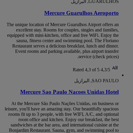
GUARULHOS, البرازيل
Mercure Guarulhos Aeroporto
The unique location of Mercure Guarulhos Airport offers an
excellent stay. Rooms for couples, singles and families,
equipped with mini-kitchen, office and free WiFi. Enjoy the
sauna, fitness center and swimming pool. The Floriano
Restaurant serves a delicious breakfast, lunch and dinner.
Event rooms and parking available, plus airport transfer
service (check prices).
Rated 4,3 of 5
4,3/5
SAO PAULO, البرازيل
Mercure Sao Paulo Nacoes Unidas Hotel
At the Mercure São Paulo Nações Unidas, on business or
leisure, you'll have an amazing stay. Our beautifully spacious
rooms fit up to 3 people, with free WIFI, A/C, and optional
room office and kitchen. Enjoy our breakfast, the best
sandwiches at the bar area, and international cuisine at the
Bonjardim Restaurant. Sauna, gym, and swimming pool to