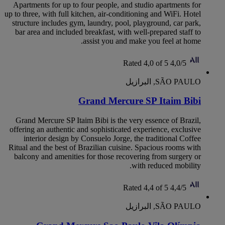
Apartments for up to four people, and studio apartments for
up to three, with full kitchen, air-conditioning and WiFi. Hotel
structure includes gym, laundry, pool, playground, car park,
bar area and included breakfast, with well-prepared staff to
assist you and make you feel at home.
Rated 4,0 of 5
4,0/5
SÃO PAULO, البرازيل
Grand Mercure SP Itaim Bibi
Grand Mercure SP Itaim Bibi is the very essence of Brazil,
offering an authentic and sophisticated experience, exclusive
interior design by Consuelo Jorge, the traditional Coffee
Ritual and the best of Brazilian cuisine. Spacious rooms with
balcony and amenities for those recovering from surgery or
with reduced mobility.
Rated 4,4 of 5
4,4/5
SÃO PAULO, البرازيل