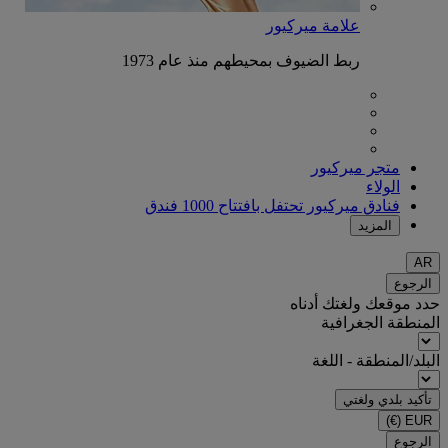
علامة ميركيور
ربط الضيوف بمحيطهم منذ عام 1973
متجر ميركيور
الولاء
فنادق ميركيور تحتفل بافتتاح 1000 فندق
المزيد
AR
الرجوع
حدد موقعك ولغتك أدناه
المنطقة الجغرافية
البلد/المنطقة - اللغة
تأكيد بلدي ولغتي
(€)
EUR
الرجوع