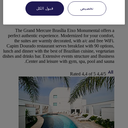
BRASÍLIA, البرازيل
تخصيص
قبول الكل
Grand Mercure Brasilia Eixo Monumental
The Grand Mercure Brasília Eixo Monumental offers a
perfect authentic experience. Modernized for your comfort,
the suites are warmly decorated, with a/c and free WiFi.
Capim Dourado restaurant serves breakfast with 90 options,
lunch and dinner with the best of Brazilian cuisine, vegetarian
dishes and drinks bar. Extensive events structure and Business
Center and leisure with gym, spa, pool and sauna.
Rated 4,4 of 5
4,4/5