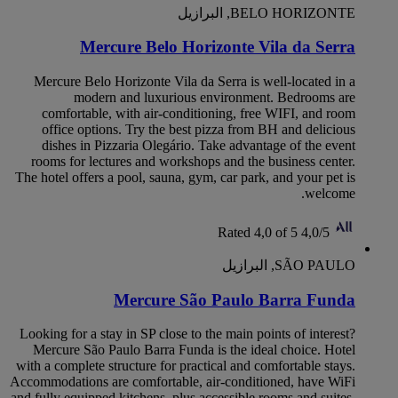
BELO HORIZONTE, البرازيل
Mercure Belo Horizonte Vila da Serra
Mercure Belo Horizonte Vila da Serra is well-located in a
modern and luxurious environment. Bedrooms are
comfortable, with air-conditioning, free WIFI, and room
office options. Try the best pizza from BH and delicious
dishes in Pizzaria Olegário. Take advantage of the event
rooms for lectures and workshops and the business center.
The hotel offers a pool, sauna, gym, car park, and your pet is
welcome.
Rated 4,0 of 5
4,0/5
SÃO PAULO, البرازيل
Mercure São Paulo Barra Funda
Looking for a stay in SP close to the main points of interest?
Mercure São Paulo Barra Funda is the ideal choice. Hotel
with a complete structure for practical and comfortable stays.
Accommodations are comfortable, air-conditioned, have WiFi
and fully equipped kitchens, plus accessible rooms and suites.