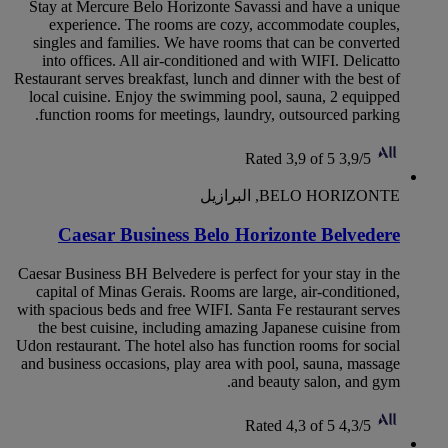
Stay at Mercure Belo Horizonte Savassi and have a unique
experience. The rooms are cozy, accommodate couples,
singles and families. We have rooms that can be converted
into offices. All air-conditioned and with WIFI. Delicatto
Restaurant serves breakfast, lunch and dinner with the best of
local cuisine. Enjoy the swimming pool, sauna, 2 equipped
function rooms for meetings, laundry, outsourced parking.
Rated 3,9 of 5
3,9/5
BELO HORIZONTE, البرازيل
Caesar Business Belo Horizonte Belvedere
Caesar Business BH Belvedere is perfect for your stay in the
capital of Minas Gerais. Rooms are large, air-conditioned,
with spacious beds and free WIFI. Santa Fe restaurant serves
the best cuisine, including amazing Japanese cuisine from
Udon restaurant. The hotel also has function rooms for social
and business occasions, play area with pool, sauna, massage
and beauty salon, and gym.
Rated 4,3 of 5
4,3/5