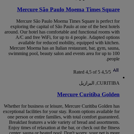
Mercure São Paulo Moema Times Square
Mercure São Paulo Moema Times Square is perfect for
exploring the capital of São Paulo at one of the best hotels
around. Our hotel has comfortable and functional rooms with
A/C and free WiFi, for up to 4 people. Adapted options
available for reduced mobility, equipped with kitchen.
Mercure Moema has an Italian restaurant, bar, gym, sauna,
swimming pool, beauty salon and events area for up to 100
people.
Rated 4,5 of 5
4,5/5
CURITIBA, البرازيل
Mercure Curitiba Golden
Whether for business or leisure, Mercure Curitiba Golden has
exceptional facilities for your stay. Room options available for
one person or entire families, with total comfort guaranteed.
Breakfast features a wide variety of bread and assortments.
Enjoy times of relaxation at the bar, or check out the fitness
center, sauna or heated pool. Don't worry, your pet is more