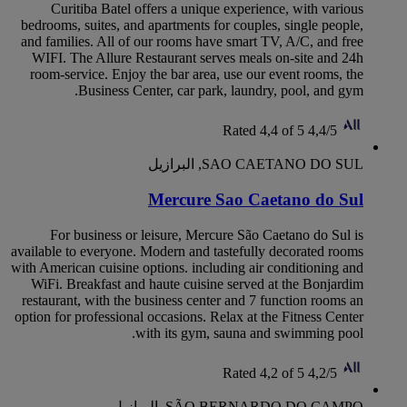
Curitiba Batel offers a unique experience, with various
bedrooms, suites, and apartments for couples, single people,
and families. All of our rooms have smart TV, A/C, and free
WIFI. The Allure Restaurant serves meals on-site and 24h
room-service. Enjoy the bar area, use our event rooms, the
Business Center, car park, laundry, pool, and gym.
Rated 4,4 of 5
4,4/5
SAO CAETANO DO SUL, البرازيل
Mercure Sao Caetano do Sul
For business or leisure, Mercure São Caetano do Sul is
available to everyone. Modern and tastefully decorated rooms
with American cuisine options. including air conditioning and
WiFi. Breakfast and haute cuisine served at the Bonjardim
restaurant, with the business center and 7 function rooms an
option for professional occasions. Relax at the Fitness Center
with its gym, sauna and swimming pool.
Rated 4,2 of 5
4,2/5
SÃO BERNARDO DO CAMPO, البرازيل