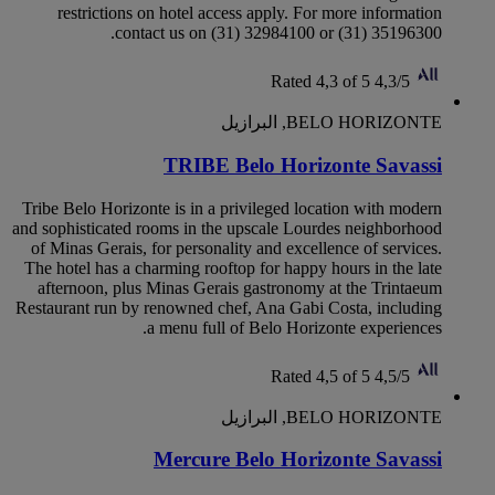
restrictions on hotel access apply. For more information
contact us on (31) 32984100 or (31) 35196300.
Rated 4,3 of 5
4,3/5
BELO HORIZONTE, البرازيل
TRIBE Belo Horizonte Savassi
Tribe Belo Horizonte is in a privileged location with modern
and sophisticated rooms in the upscale Lourdes neighborhood
of Minas Gerais, for personality and excellence of services.
The hotel has a charming rooftop for happy hours in the late
afternoon, plus Minas Gerais gastronomy at the Trintaeum
Restaurant run by renowned chef, Ana Gabi Costa, including
a menu full of Belo Horizonte experiences.
Rated 4,5 of 5
4,5/5
BELO HORIZONTE, البرازيل
Mercure Belo Horizonte Savassi