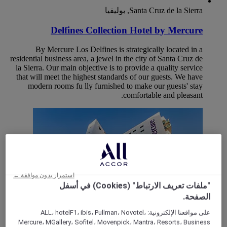
Santa Cruz de la Sierra, بوليفيا
Delfines Collection Hotel by Mercure
By Mercure Los Delfines is strategically located in a
residential business area, a jewel in the city of Santa Cruz de
la Sierra. Our main objective is to provide a quality service
that will meet the highest standards of our guests. We have
modern rooms fu lly furnished to make our guests' stay
comfortable and pleasant.
استمرار بدون موافقة ←
"ملفات تعريف الارتباط" (Cookies) في أسفل
الصفحة.
على مواقعنا الإلكترونية: ALL، hotelF1، ibis، Pullman، Novotel،
Mercure، MGallery، Sofitel، Movenpick، Mantra، Resorts، Business