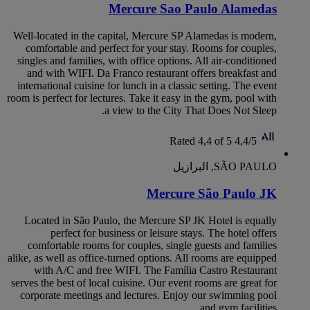
Mercure Sao Paulo Alamedas
Well-located in the capital, Mercure SP Alamedas is modern,
comfortable and perfect for your stay. Rooms for couples,
singles and families, with office options. All air-conditioned
and with WIFI. Da Franco restaurant offers breakfast and
international cuisine for lunch in a classic setting. The event
room is perfect for lectures. Take it easy in the gym, pool with
a view to the City That Does Not Sleep.
Rated 4,4 of 5
4,4/5
SÃO PAULO, البرازيل
Mercure São Paulo JK
Located in São Paulo, the Mercure SP JK Hotel is equally
perfect for business or leisure stays. The hotel offers
comfortable rooms for couples, single guests and families
alike, as well as office-turned options. All rooms are equipped
with A/C and free WIFI. The Família Castro Restaurant
serves the best of local cuisine. Our event rooms are great for
corporate meetings and lectures. Enjoy our swimming pool
and gym facilities.