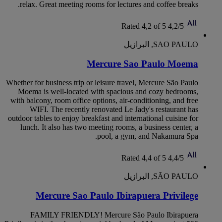
relax. Great meeting rooms for lectures and coffee breaks.
Rated 4,2 of 5
4,2/5
SAO PAULO, البرازيل
Mercure Sao Paulo Moema
Whether for business trip or leisure travel, Mercure São Paulo
Moema is well-located with spacious and cozy bedrooms,
with balcony, room office options, air-conditioning, and free
WIFI. The recently renovated Le Jady's restaurant has
outdoor tables to enjoy breakfast and international cuisine for
lunch. It also has two meeting rooms, a business center, a
pool, a gym, and Nakamura Spa.
Rated 4,4 of 5
4,4/5
SÃO PAULO, البرازيل
Mercure Sao Paulo Ibirapuera Privilege
FAMILY FRIENDLY! Mercure São Paulo Ibirapuera