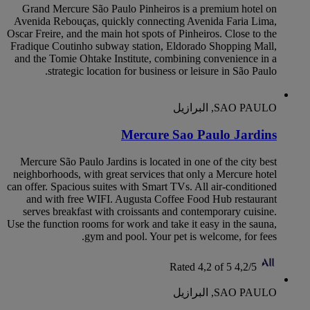
Grand Mercure São Paulo Pinheiros is a premium hotel on
Avenida Rebouças, quickly connecting Avenida Faria Lima,
Oscar Freire, and the main hot spots of Pinheiros. Close to the
Fradique Coutinho subway station, Eldorado Shopping Mall,
and the Tomie Ohtake Institute, combining convenience in a
strategic location for business or leisure in São Paulo.
SAO PAULO, البرازيل
Mercure Sao Paulo Jardins
Mercure São Paulo Jardins is located in one of the city best
neighborhoods, with great services that only a Mercure hotel
can offer. Spacious suites with Smart TVs. All air-conditioned
and with free WIFI. Augusta Coffee Food Hub restaurant
serves breakfast with croissants and contemporary cuisine.
Use the function rooms for work and take it easy in the sauna,
gym and pool. Your pet is welcome, for fees.
Rated 4,2 of 5
4,2/5
SAO PAULO, البرازيل