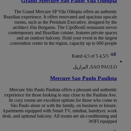
Grand Mercure Sao Paulo Vila Olímpia
The Grand Mercure SP Vila Olímpia offers an authentic
Brazilian experience. It offers renovated and spacious upscale
rooms, such as the Premium Executive, designed by the
architect Jóia Bergamo. The CipóRestô restaurant serves
contemporary and Brazilian cuisine, features private spaces
and an outdoor balcony. Hold your event in the largest
convention center in the region, capacity up to 600 people.
Rated 4,5 of 5
4,5/5
SAO PAULO, البرازيل
Mercure Sao Paulo Paulista
Mercure São Paulo Paulista offers a pleasant and authentic
experience for those looking to stay close to the Paulista Ave.
Its cozy rooms are excellent options for those who come to
São Paulo alone or with the family, on business or leisure.
Apartments equipped with Smart TV, minibar, hairdryer, work
desk, and optional balcony. All rooms are air-conditioning and
WIFI equipped.