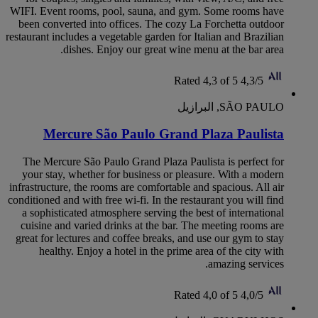
WIFI. Event rooms, pool, sauna, and gym. Some rooms have
been converted into offices. The cozy La Forchetta outdoor
restaurant includes a vegetable garden for Italian and Brazilian
dishes. Enjoy our great wine menu at the bar area.
Rated 4,3 of 5
4,3/5
SÃO PAULO, البرازيل
Mercure São Paulo Grand Plaza Paulista
The Mercure São Paulo Grand Plaza Paulista is perfect for
your stay, whether for business or pleasure. With a modern
infrastructure, the rooms are comfortable and spacious. All air
conditioned and with free wi-fi. In the restaurant you will find
a sophisticated atmosphere serving the best of international
cuisine and varied drinks at the bar. The meeting rooms are
great for lectures and coffee breaks, and use our gym to stay
healthy. Enjoy a hotel in the prime area of ​​the city with
amazing services.
Rated 4,0 of 5
4,0/5