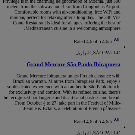
Privilege is in the charming neighborhood of Moema, just 500
meters from the subway and 3 km from Congonhas Airport.
Comfortable rooms with air-conditioning, free WiFi and
minibar, perfect for relaxing after a long day. The 24h Vila
Conte Restaurant is ideal for all ages, offering the best of
Mediterranean cuisine in a welcoming atmosphere.
Rated 4,6 of 5
4,6/5
SÃO PAULO, البرازيل
Grand Mercure São Paulo Ibirapuera
Grand Mercure Ibirapuera unites French elegance with
Brazilian warmth. Minutes from Ibirapuera Park, enjoy a
sophisticated experience with an authentic São Paulo touch,
for exclusivity and comfort. With its refined cuisine, there's
the recognized boulangerie and its artisanal pastries and bread.
From October 4 to 27, take part in the Festival of Mille-
Feuille & Éclairs, a celebration of French pâtisserie.
Rated 4,6 of 5
4,6/5
SAO PAULO, البرازيل