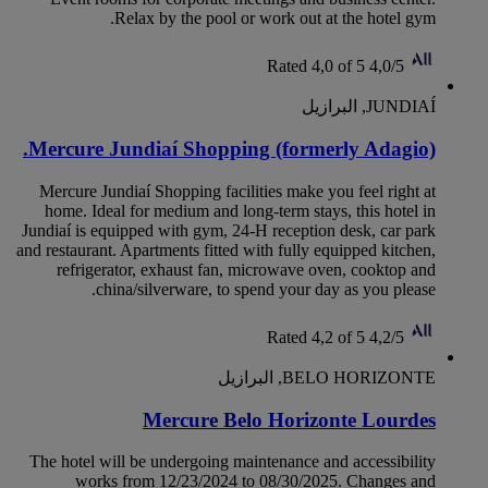
Relax by the pool or work out at the hotel gym.
Rated 4,0 of 5
4,0/5
JUNDIAÍ, البرازيل
Mercure Jundiaí Shopping (formerly Adagio).
Mercure Jundiaí Shopping facilities make you feel right at
home. Ideal for medium and long-term stays, this hotel in
Jundiaí is equipped with gym, 24-H reception desk, car park
and restaurant. Apartments fitted with fully equipped kitchen,
refrigerator, exhaust fan, microwave oven, cooktop and
china/silverware, to spend your day as you please.
Rated 4,2 of 5
4,2/5
BELO HORIZONTE, البرازيل
Mercure Belo Horizonte Lourdes
The hotel will be undergoing maintenance and accessibility
works from 12/23/2024 to 08/30/2025. Changes and