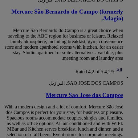
Mercure São Bernardo do Campo (formerly
Adagio).
Mercure São Bernardo do Campo is a great choice when
traveling to the ABC region for business or leisure. Relaxed
family atmosphere, including breakfast, gym, convenience
store and modern aparthotel rooms with kitchen, for an easier
stay. Studio apartment or suite alternatives available, plus
meeting room and laundry area.
Rated 4,2 of 5
4,2/5
SAO JOSE DOS CAMPOS, البرازيل
Mercure Sao Jose dos Campos
With a modern design and a lot of comfort, Mercure São José
dos Campos is perfect for your stay, for business or pleasure.
Spacious rooms accommodate couples, singles and families,
as well as office options. All air-conditioned and with WIFI.
MBar and Kitchen serves breakfast, lunch and dinner, and a
selection of craft beers. Event rooms for corporate meetings.