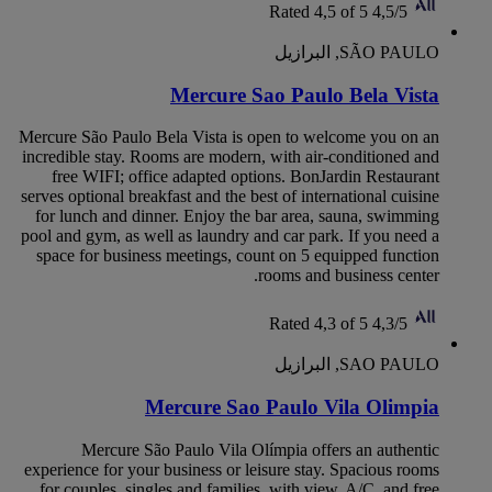
Rated 4,5 of 5
4,5/5
SÃO PAULO, البرازيل
Mercure Sao Paulo Bela Vista
Mercure São Paulo Bela Vista is open to welcome you on an
incredible stay. Rooms are modern, with air-conditioned and
free WIFI; office adapted options. BonJardin Restaurant
serves optional breakfast and the best of international cuisine
for lunch and dinner. Enjoy the bar area, sauna, swimming
pool and gym, as well as laundry and car park. If you need a
space for business meetings, count on 5 equipped function
rooms and business center.
Rated 4,3 of 5
4,3/5
SAO PAULO, البرازيل
Mercure Sao Paulo Vila Olimpia
Mercure São Paulo Vila Olímpia offers an authentic
experience for your business or leisure stay. Spacious rooms
for couples, singles and families, with view, A/C, and free