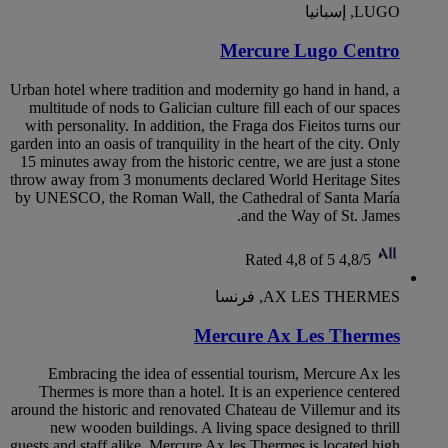
LUGO, إسبانيا
Mercure Lugo Centro
Urban hotel where tradition and modernity go hand in hand, a
multitude of nods to Galician culture fill each of our spaces
with personality. In addition, the Fraga dos Fieitos turns our
garden into an oasis of tranquility in the heart of the city. Only
15 minutes away from the historic centre, we are just a stone
throw away from 3 monuments declared World Heritage Sites
by UNESCO, the Roman Wall, the Cathedral of Santa María
and the Way of St. James.
Rated 4,8 of 5
4,8/5
AX LES THERMES, فرنسا
Mercure Ax Les Thermes
Embracing the idea of essential tourism, Mercure Ax les
Thermes is more than a hotel. It is an experience centered
around the historic and renovated Chateau de Villemur and its
new wooden buildings. A living space designed to thrill
guests and staff alike. Mercure Ax les Thermes is located high