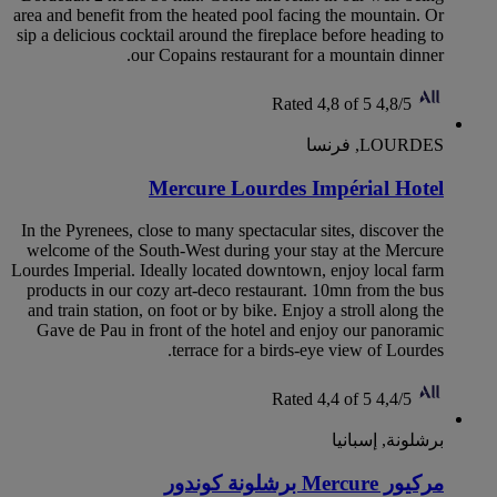
area and benefit from the heated pool facing the mountain. Or
sip a delicious cocktail around the fireplace before heading to
our Copains restaurant for a mountain dinner.
Rated 4,8 of 5
4,8/5
LOURDES, فرنسا
Mercure Lourdes Impérial Hotel
In the Pyrenees, close to many spectacular sites, discover the
welcome of the South-West during your stay at the Mercure
Lourdes Imperial. Ideally located downtown, enjoy local farm
products in our cozy art-deco restaurant. 10mn from the bus
and train station, on foot or by bike. Enjoy a stroll along the
Gave de Pau in front of the hotel and enjoy our panoramic
terrace for a birds-eye view of Lourdes.
Rated 4,4 of 5
4,4/5
برشلونة, إسبانيا
مركيور Mercure برشلونة كوندور