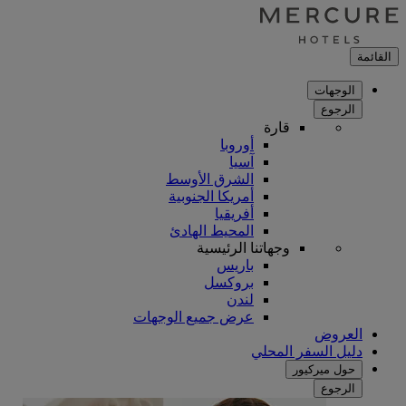
القائمة
الوجهات
الرجوع
قارة
أوروبا
آسيا
الشرق الأوسط
أمريكا الجنوبية
أفريقيا
المحيط الهادئ
وجهاتنا الرئيسية
باريس
بروكسل
لندن
عرض جميع الوجهات
العروض
دليل السفر المحلي
حول ميركيور
الرجوع