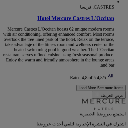
CASTRES, فرنسا
Hotel Mercure Castres L'Occitan
Mercure Castres L'Occitan boasts 62 unique modern rooms
with air conditioning, offering enhanced comfort. Most rooms
overlook the tree-lined park of the hotel. Relax on the terrace,
take advantage of the fitness room and wellness center or the
heated swim ming pool in good weather. The L'Occitan
restaurant serves refined cuisine using fresh seasonal produce.
Enjoy the warm and friendly atmosphere in the lounge areas
and bar.
Rated 4,8 of 5
4,8/5
Load More
See more items
عرض الخريطة
استمتع بعروضنا الحصرية
اشترك في النشرة الإخبارية لتلقي أحدث عروضنا