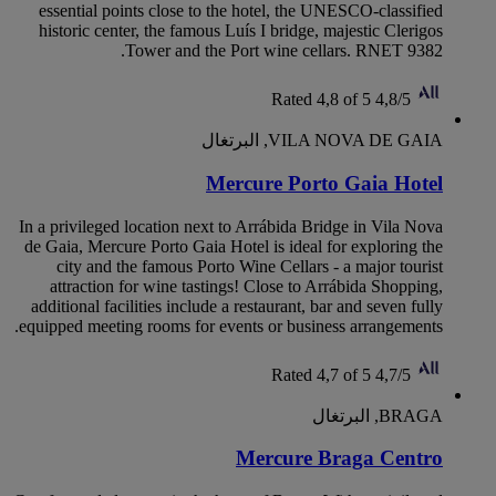
essential points close to the hotel, the UNESCO-classified
historic center, the famous Luís I bridge, majestic Clerigos
Tower and the Port wine cellars. RNET 9382.
Rated 4,8 of 5
4,8/5
VILA NOVA DE GAIA, البرتغال
Mercure Porto Gaia Hotel
In a privileged location next to Arrábida Bridge in Vila Nova
de Gaia, Mercure Porto Gaia Hotel is ideal for exploring the
city and the famous Porto Wine Cellars - a major tourist
attraction for wine tastings! Close to Arrábida Shopping,
additional facilities include a restaurant, bar and seven fully
equipped meeting rooms for events or business arrangements.
Rated 4,7 of 5
4,7/5
BRAGA, البرتغال
Mercure Braga Centro