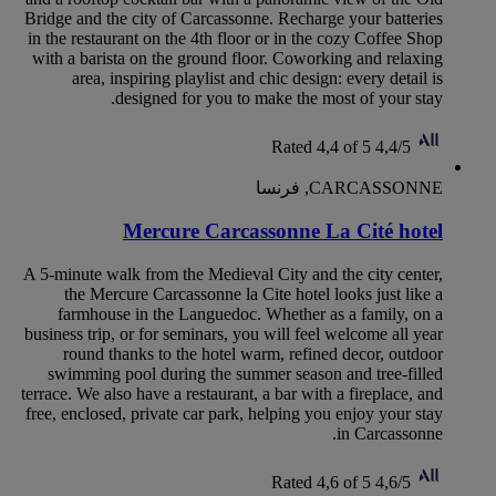
Bridge and the city of Carcassonne. Recharge your batteries
in the restaurant on the 4th floor or in the cozy Coffee Shop
with a barista on the ground floor. Coworking and relaxing
area, inspiring playlist and chic design: every detail is
designed for you to make the most of your stay.
Rated 4,4 of 5
4,4/5
CARCASSONNE, فرنسا
Mercure Carcassonne La Cité hotel
A 5-minute walk from the Medieval City and the city center,
the Mercure Carcassonne la Cite hotel looks just like a
farmhouse in the Languedoc. Whether as a family, on a
business trip, or for seminars, you will feel welcome all year
round thanks to the hotel warm, refined decor, outdoor
swimming pool during the summer season and tree-filled
terrace. We also have a restaurant, a bar with a fireplace, and
free, enclosed, private car park, helping you enjoy your stay
in Carcassonne.
Rated 4,6 of 5
4,6/5