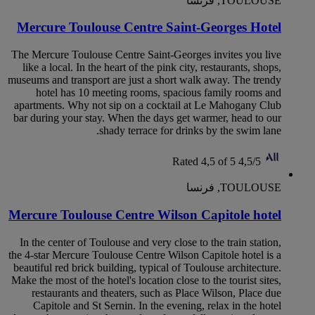
TOULOUSE, فرنسا
Mercure Toulouse Centre Saint-Georges Hotel
The Mercure Toulouse Centre Saint-Georges invites you live
like a local. In the heart of the pink city, restaurants, shops,
museums and transport are just a short walk away. The trendy
hotel has 10 meeting rooms, spacious family rooms and
apartments. Why not sip on a cocktail at Le Mahogany Club
bar during your stay. When the days get warmer, head to our
shady terrace for drinks by the swim lane.
Rated 4,5 of 5
4,5/5
TOULOUSE, فرنسا
Mercure Toulouse Centre Wilson Capitole hotel
In the center of Toulouse and very close to the train station,
the 4-star Mercure Toulouse Centre Wilson Capitole hotel is a
beautiful red brick building, typical of Toulouse architecture.
Make the most of the hotel's location close to the tourist sites,
restaurants and theaters, such as Place Wilson, Place due
Capitole and St Sernin. In the evening, relax in the hotel