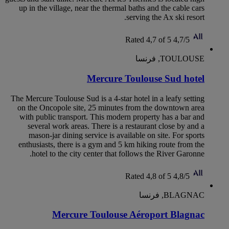
up in the village, near the thermal baths and the cable cars
serving the Ax ski resort.
Rated 4,7 of 5
4,7/5
TOULOUSE, فرنسا
Mercure Toulouse Sud hotel
The Mercure Toulouse Sud is a 4-star hotel in a leafy setting
on the Oncopole site, 25 minutes from the downtown area
with public transport. This modern property has a bar and
several work areas. There is a restaurant close by and a
mason-jar dining service is available on site. For sports
enthusiasts, there is a gym and 5 km hiking route from the
hotel to the city center that follows the River Garonne.
Rated 4,8 of 5
4,8/5
BLAGNAC, فرنسا
Mercure Toulouse Aéroport Blagnac