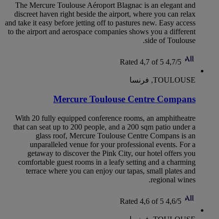
The Mercure Toulouse Aéroport Blagnac is an elegant and
discreet haven right beside the airport, where you can relax
and take it easy before jetting off to pastures new. Easy access
to the airport and aerospace companies shows you a different
side of Toulouse.
Rated 4,7 of 5
4,7/5
TOULOUSE, فرنسا
Mercure Toulouse Centre Compans
With 20 fully equipped conference rooms, an amphitheatre
that can seat up to 200 people, and a 200 sqm patio under a
glass roof, Mercure Toulouse Centre Compans is an
unparalleled venue for your professional events. For a
getaway to discover the Pink City, our hotel offers you
comfortable guest rooms in a leafy setting and a charming
terrace where you can enjoy our tapas, small plates and
regional wines.
Rated 4,6 of 5
4,6/5