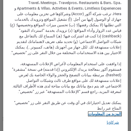
history of the Barrio de las Letras district.
Travel، Meetings، Travelpros، Restaurants & Bars، Spa،
Apartments & Villas، Activities & Events، Limitless Experiences و
Rated 4,3 of 5
4,3/5
Hera، ترغب شركة أكور (Accor) وشركاؤها في تخزين معلومات على
جهازك أو الوصول إليها من أجل: (أ) تشغيل المواقع وتزويدك بالخدمات
التي تطلبها (لا يمكنك رفضها)؛ (ب) تحسين ميزات المواقع وتخصيصها؛ (ج)
قياس عدد الزوار وأداء المواقع؛ (د) تزويدك بخدمة "استرداد النقود"
(cashback) إذا كنت قد اشتركت فيها؛ (هـ) السماح لك بالتفاعل مع
شبكات التواصل الاجتماعي؛ (و) تحديد ملف تعريف لاهتماماتك لتقديم
إعلانات مستهدفة لك. لكل جهاز من أجهزتك (هاتف، كمبيوتر...)، يمكنك
الاختيار بين هذه الاستخدامات المختلفة من خلال النقر على زر "تخصيص".
إذا وافقت على استخدام المعلومات لأغراض الإعلانات المستهدفة،
فستقوم أكور بمعالجة بريدك الإلكتروني (إذا قدمته) في نسخة "مشفرة"
(hashed)، مرتبطة ببيانات التصفح والحجز والولاء الخاصة بك لعرض
إعلانات مستهدفة لك على مواقع طرف ثالث وشبكات التواصل
BENIDORM, إسبانيا
الاجتماعي. قد يتم دمج بياناتك مع بيانات متاحة لدى هذه الأطراف الثالثة.
لمعرفة المزيد، راجع قسم "الإعلانات المستهدفة" عبر زر "تخصيص".
Mercure Benidorm
يمكنك تعديل اختياراتك في أي وقت عن طريق النقر على زر "تخصيص"
Mercure Benidorm is the most innovative hotel in Benidorm.
المتاح عبر رابط
Its Malaspina restaurant s groundbreaking gastronomy. In
المزيد من المعلومات
Playa de Poniente, the quietest area, 15 minutes from Playa de
شركاؤنا
Levante or 10 minutes from Balcon del Mediterraneo.
Spacious, bright rooms, exclusive penthouses and duplexes