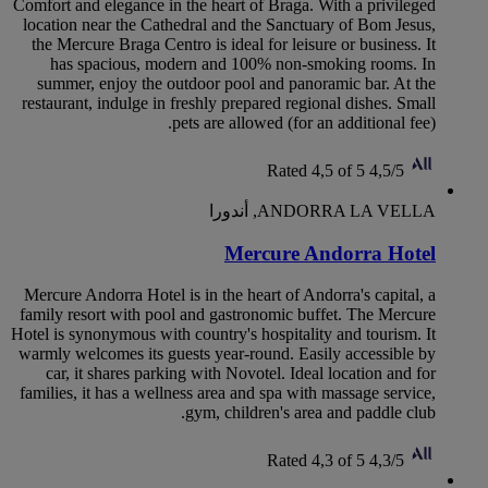
Comfort and elegance in the heart of Braga. With a privileged
location near the Cathedral and the Sanctuary of Bom Jesus,
the Mercure Braga Centro is ideal for leisure or business. It
has spacious, modern and 100% non-smoking rooms. In
summer, enjoy the outdoor pool and panoramic bar. At the
restaurant, indulge in freshly prepared regional dishes. Small
pets are allowed (for an additional fee).
Rated 4,5 of 5
4,5/5
ANDORRA LA VELLA, أندورا
Mercure Andorra Hotel
Mercure Andorra Hotel is in the heart of Andorra's capital, a
family resort with pool and gastronomic buffet. The Mercure
Hotel is synonymous with country's hospitality and tourism. It
warmly welcomes its guests year-round. Easily accessible by
car, it shares parking with Novotel. Ideal location and for
families, it has a wellness area and spa with massage service,
gym, children's area and paddle club.
Rated 4,3 of 5
4,3/5