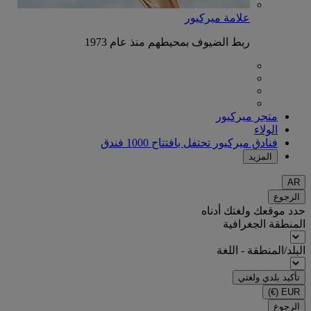
علامة ميركيور
ربط الضيوف بمحيطهم منذ عام 1973
متجر ميركيور
الولاء
فنادق ميركيور تحتفل بافتتاح 1000 فندق
المزيد
AR
الرجوع
حدد موقعك ولغتك أدناه
المنطقة الجغرافية
البلد/المنطقة - اللغة
تأكيد بلدي ولغتي
(€)
EUR
الرجوع