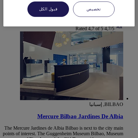
that will transport you to the main Mediterranean ports.
Gardens with swimming pool, pool bar, gym and the best
تخصيص
قبول الكل
team.
Rated 4,7 of 5
4,7/5
BILBAO, إسبانيا
Mercure Bilbao Jardines De Albia
The Mercure Jardines de Albia Bilbao is next to the city main
points of interest. The Guggenheim Museum Bilbao, Museum