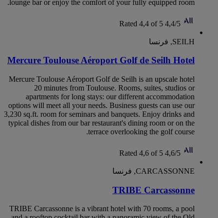
lounge bar or enjoy the comfort of your fully equipped room.
Rated 4,4 of 5
4,4/5
SEILH, فرنسا
Mercure Toulouse Aéroport Golf de Seilh Hotel
Mercure Toulouse Aéroport Golf de Seilh is an upscale hotel
20 minutes from Toulouse. Rooms, suites, studios or
apartments for long stays: our different accommodation
options will meet all your needs. Business guests can use our
3,230 sq.ft. room for seminars and banquets. Enjoy drinks and
typical dishes from our bar restaurant's dining room or on the
terrace overlooking the golf course.
Rated 4,6 of 5
4,6/5
CARCASSONNE, فرنسا
TRIBE Carcassonne
TRIBE Carcassonne is a vibrant hotel with 70 rooms, a pool
and a rooftop cocktail bar with a panoramic view of the Old