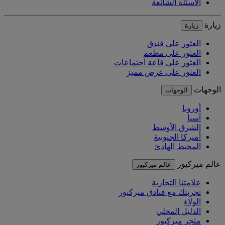
الأسئلة الشائعة
زيارة
زيارة
العثور على فندق
العثور على مطعم
العثور على قاعة اجتماعات
العثور على عرض مميز
الوجهات
الوجهات
أوروبا
آسيا
الشرق الأوسط
أميركا الجنوبية
المحيط الهادئ
عالم ميركيور
عالم ميركيور
علامتنا التجارية
تجربتك مع فنادق ميركيور
الولاء
الدليل المحلي
متجر ميركيور