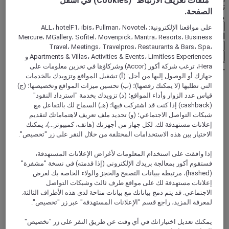
"ملفات تعريف الارتباط" (Cookies) في أسفل
تحديد عُملتك أدناه
الصفحة.
منطقة جغرافية
على مواقعنا الإلكترونية: ALL، hotelF1، ibis، Pullman، Novotel،
العملة
Mercure، MGallery، Sofitel، Movenpick، Mantra، Resorts، Business
Travel، Meetings، Travelpros، Restaurants & Bars، Spa،
تأكيد عُملتي
Apartments & Villas، Activities & Events، Limitless Experiences و
Hera، ترغب شركة أكور (Accor) وشركاؤها في تخزين معلومات على
جهازك أو الوصول إليها من أجل: (أ) تشغيل المواقع وتزويدك بالخدمات
التي تطلبها (لا يمكنك رفضها)؛ (ب) تحسين ميزات المواقع وتخصيصها؛ (ج)
قياس عدد الزوار وأداء المواقع؛ (د) تزويدك بخدمة "استرداد النقود"
World
(cashback) إذا كنت قد اشتركت فيها؛ (هـ) السماح لك بالتفاعل مع
Europe
Ouzbekistan
شبكات التواصل الاجتماعي؛ (و) تحديد ملف تعريف لاهتماماتك لتقديم
إعلانات مستهدفة لك. لكل جهاز من أجهزتك (هاتف، كمبيوتر...)، يمكنك
الاختيار بين هذه الاستخدامات المختلفة من خلال النقر على زر "تخصيص".
إذا وافقت على استخدام المعلومات لأغراض الإعلانات المستهدفة،
فستقوم أكور بمعالجة بريدك الإلكتروني (إذا قدمته) في نسخة "مشفرة"
(hashed)، مرتبطة ببيانات التصفح والحجز والولاء الخاصة بك لعرض
إعلانات مستهدفة لك على مواقع طرف ثالث وشبكات التواصل
الاجتماعي. قد يتم دمج بياناتك مع بيانات متاحة لدى هذه الأطراف الثالثة.
لمعرفة المزيد، راجع قسم "الإعلانات المستهدفة" عبر زر "تخصيص".
بخاري
يمكنك تعديل اختياراتك في أي وقت عن طريق النقر على زر "تخصيص"