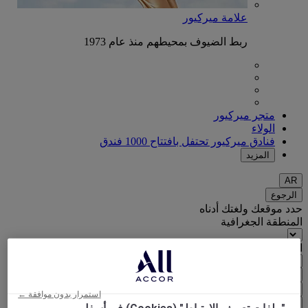
علامة ميركيور
ربط الضيوف بمحيطهم منذ عام 1973
متجر ميركيور
الولاء
فنادق ميركيور تحتفل بافتتاح 1000 فندق
المزيد
AR
الرجوع
حدد موقعك ولغتك أدناه
المنطقة الجغرافية
البلد/المنطقة - اللغة
تأكيد بلدي ولغتي
(€)
EUR
استمرار بدون موافقة ←
الرجوع