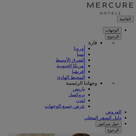
القائمة
الوجهات
الرجوع
قارة
أوروبا
آسيا
الشرق الأوسط
أمريكا الجنوبية
أفريقيا
المحيط الهادئ
وجهاتنا الرئيسية
باريس
بروكسل
لندن
عرض جميع الوجهات
العروض
دليل السفر المحلي
حول ميركيور
الرجوع