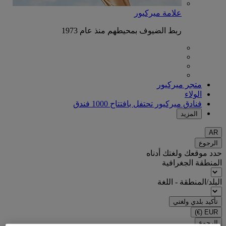
علامة ميركيور
ربط الضيوف بمحيطهم منذ عام 1973
متجر ميركيور
الولاء
فنادق ميركيور تحتفل بافتتاح 1000 فندق
المزيد
AR
الرجوع
حدد موقعك ولغتك أدناه
المنطقة الجغرافية
البلد/المنطقة - اللغة
تأكيد بلدي ولغتي
(€)
EUR
الرجوع