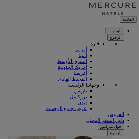
القائمة
الوجهات
الرجوع
قارة
أوروبا
آسيا
الشرق الأوسط
أمريكا الجنوبية
أفريقيا
المحيط الهادئ
وجهاتنا الرئيسية
باريس
بروكسل
لندن
عرض جميع الوجهات
العروض
دليل السفر المحلي
حول ميركيور
الرجوع