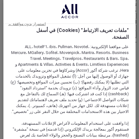
تحديد عُملتك أدناه
منطقة جغرافية
العملة
استمرار بدون موافقة ←
"ملفات تعريف الارتباط" (Cookies) في أسفل
تأكيد عُملتي
الصفحة.
على مواقعنا الإلكترونية: ALL، hotelF1، ibis، Pullman، Novotel،
Mercure، MGallery، Sofitel، Movenpick، Mantra، Resorts، Business
World
Travel، Meetings، Travelpros، Restaurants & Bars، Spa،
Europe
Apartments & Villas، Activities & Events، Limitless Experiences و
Turkey
Hera، ترغب شركة أكور (Accor) وشركاؤها في تخزين معلومات على
جهازك أو الوصول إليها من أجل: (أ) تشغيل المواقع وتزويدك بالخدمات
التي تطلبها (لا يمكنك رفضها)؛ (ب) تحسين ميزات المواقع وتخصيصها؛ (ج)
قياس عدد الزوار وأداء المواقع؛ (د) تزويدك بخدمة "استرداد النقود"
(cashback) إذا كنت قد اشتركت فيها؛ (هـ) السماح لك بالتفاعل مع
شبكات التواصل الاجتماعي؛ (و) تحديد ملف تعريف لاهتماماتك لتقديم
إعلانات مستهدفة لك. لكل جهاز من أجهزتك (هاتف، كمبيوتر...)، يمكنك
الاختيار بين هذه الاستخدامات المختلفة من خلال النقر على زر "تخصيص".
إذا وافقت على استخدام المعلومات لأغراض الإعلانات المستهدفة،
فستقوم أكور بمعالجة بريدك الإلكتروني (إذا قدمته) في نسخة "مشفرة"
أنقرة
(hashed)، مرتبطة ببيانات التصفح والحجز والولاء الخاصة بك لعرض