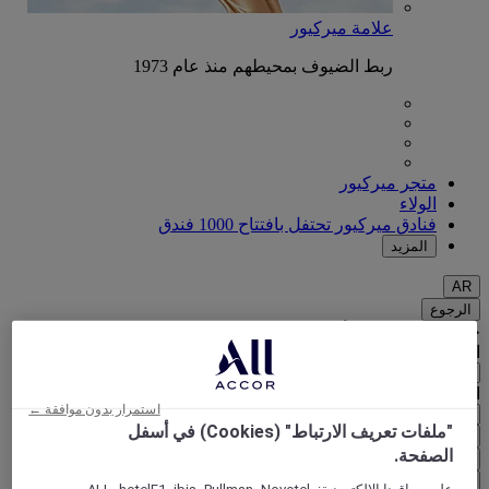
علامة ميركيور
ربط الضيوف بمحيطهم منذ عام 1973
متجر ميركيور
الولاء
فنادق ميركيور تحتفل بافتتاح 1000 فندق
المزيد
AR
الرجوع
حدد موقعك ولغتك أدناه
المنطقة الجغرافية
البلد/المنطقة - اللغة
استمرار بدون موافقة ←
"ملفات تعريف الارتباط" (Cookies) في أسفل
تأكيد بلدي ولغتي
الصفحة.
(€)
EUR
الرجوع