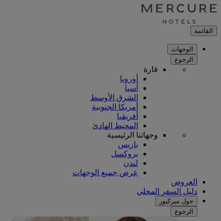
القائمة
الوجهات
الرجوع
قارة
أوروبا
آسيا
الشرق الأوسط
أمريكا الجنوبية
أفريقيا
المحيط الهادئ
وجهاتنا الرئيسية
باريس
بروكسل
لندن
عرض جميع الوجهات
العروض
دليل السفر المحلي
حول ميركيور
الرجوع