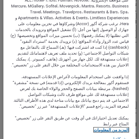
على مواقعنا الإلكترونية: ALL، hotelF1، ibis، Pullman، Novotel،
تحديد عُملتك أدناه
Mercure، MGallery، Sofitel، Movenpick، Mantra، Resorts، Business
منطقة جغرافية
Travel، Meetings، Travelpros، Restaurants & Bars، Spa،
Apartments & Villas، Activities & Events، Limitless Experiences و
العملة
Hera، ترغب شركة أكور (Accor) وشركاؤها في تخزين معلومات على
جهازك أو الوصول إليها من أجل: (أ) تشغيل المواقع وتزويدك بالخدمات
تأكيد عُملتي
التي تطلبها (لا يمكنك رفضها)؛ (ب) تحسين ميزات المواقع وتخصيصها؛ (ج)
قياس عدد الزوار وأداء المواقع؛ (د) تزويدك بخدمة "استرداد النقود"
(cashback) إذا كنت قد اشتركت فيها؛ (هـ) السماح لك بالتفاعل مع
شبكات التواصل الاجتماعي؛ (و) تحديد ملف تعريف لاهتماماتك لتقديم
World
إعلانات مستهدفة لك. لكل جهاز من أجهزتك (هاتف، كمبيوتر...)، يمكنك
South America
الاختيار بين هذه الاستخدامات المختلفة من خلال النقر على زر "تخصيص".
Bolivie, l'état plurinational de
إذا وافقت على استخدام المعلومات لأغراض الإعلانات المستهدفة،
فستقوم أكور بمعالجة بريدك الإلكتروني (إذا قدمته) في نسخة "مشفرة"
(hashed)، مرتبطة ببيانات التصفح والحجز والولاء الخاصة بك لعرض
Santa Cruz De La Sierra
إعلانات مستهدفة لك على مواقع طرف ثالث وشبكات التواصل
الاجتماعي. قد يتم دمج بياناتك مع بيانات متاحة لدى هذه الأطراف الثالثة.
Load More
See more items
لمعرفة المزيد، راجع قسم "الإعلانات المستهدفة" عبر زر "تخصيص".
يمكنك تعديل اختياراتك في أي وقت عن طريق النقر على زر "تخصيص"
المتاح عبر رابط
استمتع بعروضنا الحصرية
المزيد من المعلومات
اشترك في النشرة الإخبارية لتلقي أحدث عروضنا
شركاؤنا