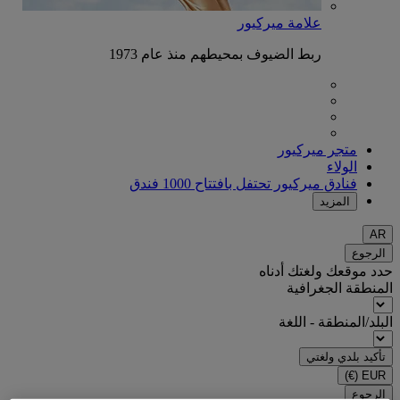
علامة ميركيور
ربط الضيوف بمحيطهم منذ عام 1973
متجر ميركيور
الولاء
فنادق ميركيور تحتفل بافتتاح 1000 فندق
المزيد
AR
الرجوع
حدد موقعك ولغتك أدناه
المنطقة الجغرافية
البلد/المنطقة - اللغة
تأكيد بلدي ولغتي
(€)
EUR
الرجوع