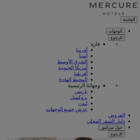
القائمة
الوجهات
الرجوع
قارة
أوروبا
آسيا
الشرق الأوسط
أمريكا الجنوبية
أفريقيا
المحيط الهادئ
وجهاتنا الرئيسية
باريس
بروكسل
لندن
عرض جميع الوجهات
العروض
دليل السفر المحلي
حول ميركيور
الرجوع