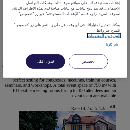
إعلانات مستهدفة لك على مواقع طرف ثالث وشبكات التواصل
الاجتماعي. قد يتم دمج بياناتك مع بيانات متاحة لدى هذه الأطراف الثالثة.
لمعرفة المزيد، راجع قسم "الإعلانات المستهدفة" عبر زر "تخصيص".
يمكنك تعديل اختياراتك في أي وقت عن طريق النقر على زر "تخصيص"
المتاح عبر رابط
WEIMAR, ألمانيا
المزيد من المعلومات
Congress Hotel Weimar by Mercure
شركاؤنا
Whether you are in Weimar for cultural exploration or a
business event, the Congress Hotel Weimar by Mercure offers
تخصيص
قبول الكل
you a harmonious blend of peace and quiet and a high level of
sleeping comfort. The PRIME Restaurant & Bar serves
regional and international dishes, while the hotel offers the
perfect setting for congresses, meetings, training courses,
seminars, and workshops. A total event space of 750 m² with
10 flexible meeting rooms for up to 350 attendees and an
event team are available.
Rated 4,2 of 5
4,2/5