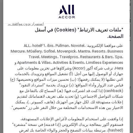
تحديد عُملتك أدناه
منطقة جغرافية
العملة
استمرار بدون موافقة ←
"ملفات تعريف الارتباط" (Cookies) في أسفل
تأكيد عُملتي
الصفحة.
على مواقعنا الإلكترونية: ALL، hotelF1، ibis، Pullman، Novotel،
Mercure، MGallery، Sofitel، Movenpick، Mantra، Resorts، Business
World
Travel، Meetings، Travelpros، Restaurants & Bars، Spa،
Europe
Apartments & Villas، Activities & Events، Limitless Experiences و
Germany
Hera، ترغب شركة أكور (Accor) وشركاؤها في تخزين معلومات على
Thuringia
جهازك أو الوصول إليها من أجل: (أ) تشغيل المواقع وتزويدك بالخدمات
Weimar
التي تطلبها (لا يمكنك رفضها)؛ (ب) تحسين ميزات المواقع وتخصيصها؛ (ج)
قياس عدد الزوار وأداء المواقع؛ (د) تزويدك بخدمة "استرداد النقود"
Weimar
(cashback) إذا كنت قد اشتركت فيها؛ (هـ) السماح لك بالتفاعل مع
شبكات التواصل الاجتماعي؛ (و) تحديد ملف تعريف لاهتماماتك لتقديم
إعلانات مستهدفة لك. لكل جهاز من أجهزتك (هاتف، كمبيوتر...)، يمكنك
الاختيار بين هذه الاستخدامات المختلفة من خلال النقر على زر "تخصيص".
إذا وافقت على استخدام المعلومات لأغراض الإعلانات المستهدفة،
فستقوم أكور بمعالجة بريدك الإلكتروني (إذا قدمته) في نسخة "مشفرة"
(hashed)، مرتبطة ببيانات التصفح والحجز والولاء الخاصة بك لعرض