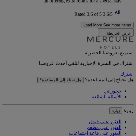
all offering extra rooms for a special stay.
Rated 3,6 of 5
3,6/5
Load More
See more items
عرض الخريطة
استمتع بعروضنا الحصرية
اشترك في النشرة الإخبارية لتلقي أحدث عروضنا
اشترك
هل تحتاج إلى المساعدة؟
هل تحتاج إلى المساعدة؟
حجوزاتي
الأسئلة الشائعة
زيارة
زيارة
العثور على فندق
العثور على مطعم
العثور على قاعة اجتماعات