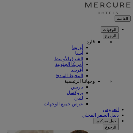
القائمة
الوجهات
الرجوع
قارة
أوروبا
آسيا
الشرق الأوسط
أمريكا الجنوبية
أفريقيا
المحيط الهادئ
وجهاتنا الرئيسية
باريس
بروكسل
لندن
عرض جميع الوجهات
العروض
دليل السفر المحلي
حول ميركيور
الرجوع