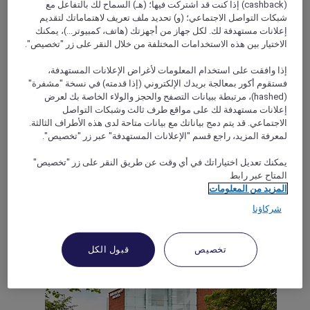
(cashback) إذا كنت قد اشتركت فيها؛ (هـ) السماح لك بالتفاعل مع
شبكات التواصل الاجتماعي؛ (و) تحديد ملف تعريف لاهتماماتك لتقديم
إعلانات مستهدفة لك. لكل جهاز من أجهزتك (هاتف، كمبيوتر...)، يمكنك
HAYDOCK, المملكة المتحدة
الاختيار بين هذه الاستخدامات المختلفة من خلال النقر على زر "تخصيص".
Mercure Haydock Hotel
إذا وافقت على استخدام المعلومات لأغراض الإعلانات المستهدفة،
فستقوم أكور بمعالجة بريدك الإلكتروني (إذا قدمته) في نسخة "مشفرة"
The 4-star Mercure Haydock Hotel is set in a traditional
(hashed)، مرتبطة ببيانات التصفح والحجز والولاء الخاصة بك لعرض
Georgian mansion-style building, built around a central
إعلانات مستهدفة لك على مواقع طرف ثالث وشبكات التواصل
courtyard. The hotel is surrounded by its own beautifully
الاجتماعي. قد يتم دمج بياناتك مع بيانات متاحة لدى هذه الأطراف الثالثة.
landscaped grounds, making it a great option for those
لمعرفة المزيد، راجع قسم "الإعلانات المستهدفة" عبر زر "تخصيص".
looking to unwind. Haydock Racecourse is just one-mile
away, so this hotel is perfect for guests who are attending a
يمكنك تعديل اختياراتك في أي وقت عن طريق النقر على زر "تخصيص"
Ladies Day or any event at the course. Luxurious décor and
المتاح عبر رابط
comfortable Standard, Privilege and Suite room options are
المزيد من المعلومات
perfect for relaxation after busy days.
شركاؤنا
Rated 4,1 of 5
4,1/5
تخصيص
قبول الكل