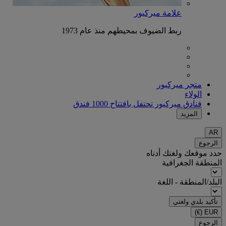
علامة ميركيور
ربط الضيوف بمحيطهم منذ عام 1973
متجر ميركيور
الولاء
فنادق ميركيور تحتفل بافتتاح 1000 فندق
المزيد
AR
الرجوع
حدد موقعك ولغتك أدناه
المنطقة الجغرافية
البلد/المنطقة - اللغة
تأكيد بلدي ولغتي
(€)
EUR
الرجوع