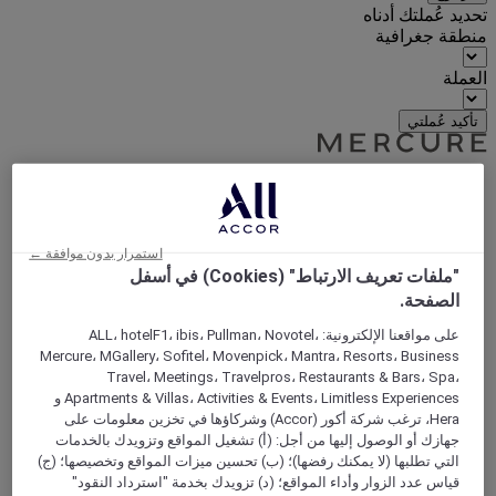
تحديد عُملتك أدناه
منطقة جغرافية
العملة
تأكيد عُملتي
World
Europe
United Kingdom
استمرار بدون موافقة ←
Warrington
"ملفات تعريف الارتباط" (Cookies) في أسفل
الصفحة.
على مواقعنا الإلكترونية: ALL، hotelF1، ibis، Pullman، Novotel،
Mercure، MGallery، Sofitel، Movenpick، Mantra، Resorts، Business
Travel، Meetings، Travelpros، Restaurants & Bars، Spa،
Apartments & Villas، Activities & Events، Limitless Experiences و
Hera، ترغب شركة أكور (Accor) وشركاؤها في تخزين معلومات على
جهازك أو الوصول إليها من أجل: (أ) تشغيل المواقع وتزويدك بالخدمات
التي تطلبها (لا يمكنك رفضها)؛ (ب) تحسين ميزات المواقع وتخصيصها؛ (ج)
قياس عدد الزوار وأداء المواقع؛ (د) تزويدك بخدمة "استرداد النقود"