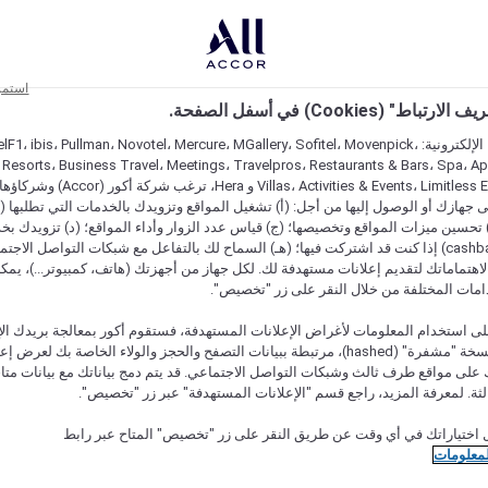
استمر
اط" (Cookies) في أسفل الصفحة.
على مواقعنا الإلكترونية: F1، ibis، Pullman، Novotel، Mercure، MGallery، Sofitel، Movenpick
 Resorts، Business Travel، Meetings، Travelpros، Restaurants & Bars، Spa، A
Villas، Activities & Events، Limitless Experiences
جهازك أو الوصول إليها من أجل: (أ) تشغيل المواقع وتزويدك بالخدمات التي تطلبها (ل
تحسين ميزات المواقع وتخصيصها؛ (ج) قياس عدد الزوار وأداء المواقع؛ (د) تزويدك بخ
النقود" (cashback) إذا كنت قد اشتركت فيها؛ (هـ) السماح لك بالتفاعل مع شبكات التواصل الاج
هتماماتك لتقديم إعلانات مستهدفة لك. لكل جهاز من أجهزتك (هاتف، كمبيوتر...)، يمكنك
امات المختلفة من خلال النقر على زر "تخصيص".
ى استخدام المعلومات لأغراض الإعلانات المستهدفة، فستقوم أكور بمعالجة بريدك الإل
قدمته) في نسخة "مشفرة" (hashed)، مرتبطة ببيانات التصفح والحجز والولاء الخاصة بك لعرض 
على مواقع طرف ثالث وشبكات التواصل الاجتماعي. قد يتم دمج بياناتك مع بيانات متا
لثة. لمعرفة المزيد، راجع قسم "الإعلانات المستهدفة" عبر زر "تخصيص".
 نوعها
 اختياراتك في أي وقت عن طريق النقر على زر "تخصيص" المتاح عبر رابط
لمعلومات