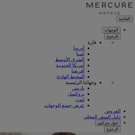
القائمة
الوجهات
الرجوع
قارة
أوروبا
آسيا
الشرق الأوسط
أمريكا الجنوبية
أفريقيا
المحيط الهادئ
وجهاتنا الرئيسية
باريس
بروكسل
لندن
عرض جميع الوجهات
العروض
دليل السفر المحلي
حول ميركيور
الرجوع