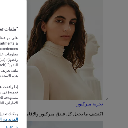
"ملفات تعريف الارتب
partments &
معلومات على 
رفضها)؛ (ب) 
ملف تعريف لا
هذه الاستخد
إذا وافقت عل
مستهدفة لك 
الأطراف الثا
تجربة ميركيور
اكتشف ما يجعل كل فندق ميركيور والإقامة فيه فريدة من
يمكنك تعديل
المزيد من ا
شركاؤنا