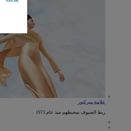
علامة ميركيور
ربط الضيوف بمحيطهم منذ عام 1973