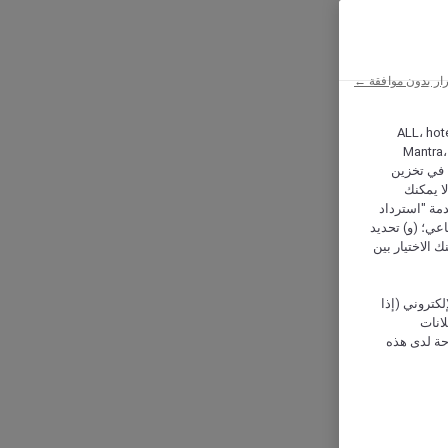
ار بدون موافقة ←
ALL، hotel،
Mantra،
 و Hera، ترغب شركة أكور (Accor) وشركاؤها في تخزين
ا يمكنك
دمة "استرداد
تماعي؛ (و) تحديد
 الاختيار بين
كتروني (إذا
إعلانات
حة لدى هذه