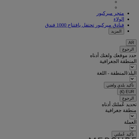
متجر ميركيور
الولاء
فنادق ميركيور تحتفل بافتتاح 1000 فندق
المزيد
AR
الرجوع
حدد موقعك ولغتك أدناه
المنطقة الجغرافية
البلد/المنطقة - اللغة
تأكيد بلدي ولغتي
(€)
EUR
الرجوع
تحديد عُملتك أدناه
منطقة جغرافية
العملة
تأكيد عُملتي