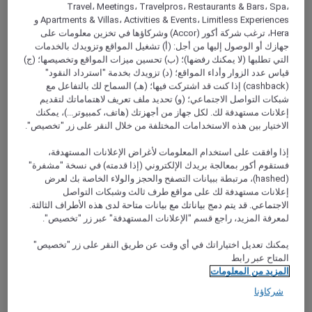
Travel، Meetings، Travelpros، Restaurants & Bars، Spa،
Apartments & Villas، Activities & Events، Limitless Experiences و
Hera، ترغب شركة أكور (Accor) وشركاؤها في تخزين معلومات على
جهازك أو الوصول إليها من أجل: (أ) تشغيل المواقع وتزويدك بالخدمات
التي تطلبها (لا يمكنك رفضها)؛ (ب) تحسين ميزات المواقع وتخصيصها؛ (ج)
قياس عدد الزوار وأداء المواقع؛ (د) تزويدك بخدمة "استرداد النقود"
(cashback) إذا كنت قد اشتركت فيها؛ (هـ) السماح لك بالتفاعل مع
شبكات التواصل الاجتماعي؛ (و) تحديد ملف تعريف لاهتماماتك لتقديم
إعلانات مستهدفة لك. لكل جهاز من أجهزتك (هاتف، كمبيوتر...)، يمكنك
الاختيار بين هذه الاستخدامات المختلفة من خلال النقر على زر "تخصيص".
VERSAILLES, فرنسا
إذا وافقت على استخدام المعلومات لأغراض الإعلانات المستهدفة،
Mercure Versailles Chateau Hotel
فستقوم أكور بمعالجة بريدك الإلكتروني (إذا قدمته) في نسخة "مشفرة"
(hashed)، مرتبطة ببيانات التصفح والحجز والولاء الخاصة بك لعرض
In the heart of historic and commercial Montbauron, Mercure
إعلانات مستهدفة لك على مواقع طرف ثالث وشبكات التواصل
Versailles Chateau ensures a calm stay in a charming hotel.
الاجتماعي. قد يتم دمج بياناتك مع بيانات متاحة لدى هذه الأطراف الثالثة.
With 60 rooms fully renovated in 2020, our hotel still has a
لمعرفة المزيد، راجع قسم "الإعلانات المستهدفة" عبر زر "تخصيص".
family feel. Enjoy produce from local businesses for breakfast
and meal options from our Boutique Gourmande. Make
يمكنك تعديل اختياراتك في أي وقت عن طريق النقر على زر "تخصيص"
traveling easier with our private car park available on
المتاح عبر رابط
reservation, 10 spots excl. people carriers and 4x4s.
المزيد من المعلومات
Rated 4,6 of 5
4,6/5
شركاؤنا