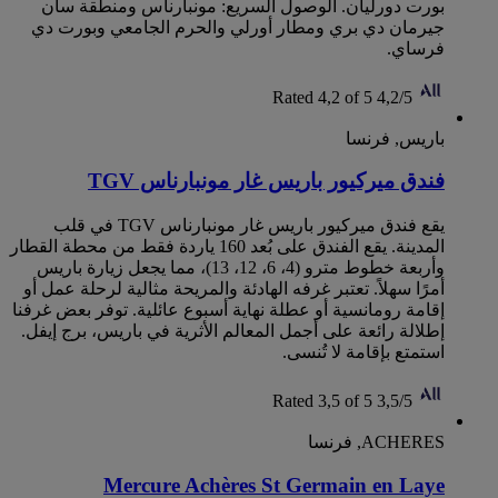
بورت دورليان. الوصول السريع: مونبارناس ومنطقة سان
جيرمان دي بري ومطار أورلي والحرم الجامعي وبورت دي
فرساي.
Rated 4,2 of 5
4,2/5
باريس, فرنسا
فندق ميركيور باريس غار مونبارناس TGV
يقع فندق ميركيور باريس غار مونبارناس TGV في قلب
المدينة. يقع الفندق على بُعد 160 ياردة فقط من محطة القطار
وأربعة خطوط مترو (4، 6، 12، 13)، مما يجعل زيارة باريس
أمرًا سهلاً. تعتبر غرفه الهادئة والمريحة مثالية لرحلة عمل أو
إقامة رومانسية أو عطلة نهاية أسبوع عائلية. توفر بعض غرفنا
إطلالة رائعة على أجمل المعالم الأثرية في باريس، برج إيفل.
استمتع بإقامة لا تُنسى.
Rated 3,5 of 5
3,5/5
ACHERES, فرنسا
Mercure Achères St Germain en Laye