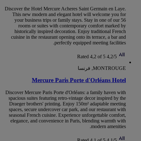
Discover the Hotel Mercure Acheres Saint Germain en Laye.
This new modern and elegant hotel will welcome you for
your business trips or family stays. Stay in one of our 56
rooms or suites with contemporary comfort marked by
historically inspired decoration. Enjoy traditional French
cuisine in the restaurant opening onto its terrace, a bar and
perfectly equipped meeting facilities.
Rated 4,2 of 5
4,2/5
MONTROUGE, فرنسا
Mercure Paris Porte d'Orléans Hotel
Discover Mercure Paris Porte d'Orléans: a family haven with
spacious suites featuring retro-vintage decor inspired by the
Draeger brothers' printing. Enjoy 150m² adaptable meeting
spaces, secure undercover car park, and our restaurant with
seasonal French cuisine. Experience unforgettable comfort,
elegance, and convenience in Paris, blending warmth with
modern amenities.
Rated 4,1 of 5
4,1/5