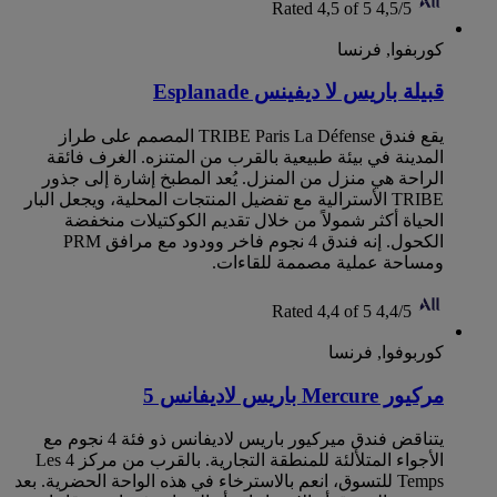
Rated 4,5 of 5
4,5/5
كوربفوا, فرنسا
قبيلة باريس لا ديفينس Esplanade
يقع فندق TRIBE Paris La Défense المصمم على طراز
المدينة في بيئة طبيعية بالقرب من المتنزه. الغرف فائقة
الراحة هي منزل من المنزل. يُعد المطبخ إشارة إلى جذور
TRIBE الأسترالية مع تفضيل المنتجات المحلية، ويجعل البار
الحياة أكثر شمولاً من خلال تقديم الكوكتيلات منخفضة
الكحول. إنه فندق 4 نجوم فاخر وودود مع مرافق PRM
ومساحة عملية مصممة للقاءات.
Rated 4,4 of 5
4,4/5
كوربوفوا, فرنسا
مركيور Mercure باريس لاديفانس 5
يتناقض فندق ميركيور باريس لاديفانس ذو فئة 4 نجوم مع
الأجواء المتلألئة للمنطقة التجارية. بالقرب من مركز Les 4
Temps للتسوق، انعم بالاسترخاء في هذه الواحة الحضرية. بعد