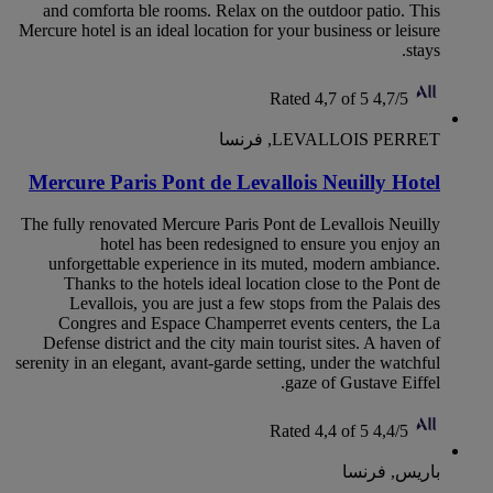
and comforta ble rooms. Relax on the outdoor patio. This
Mercure hotel is an ideal location for your business or leisure
stays.
Rated 4,7 of 5
4,7/5
LEVALLOIS PERRET, فرنسا
Mercure Paris Pont de Levallois Neuilly Hotel
The fully renovated Mercure Paris Pont de Levallois Neuilly
hotel has been redesigned to ensure you enjoy an
unforgettable experience in its muted, modern ambiance.
Thanks to the hotels ideal location close to the Pont de
Levallois, you are just a few stops from the Palais des
Congres and Espace Champerret events centers, the La
Defense district and the city main tourist sites. A haven of
serenity in an elegant, avant-garde setting, under the watchful
gaze of Gustave Eiffel.
Rated 4,4 of 5
4,4/5
باريس, فرنسا