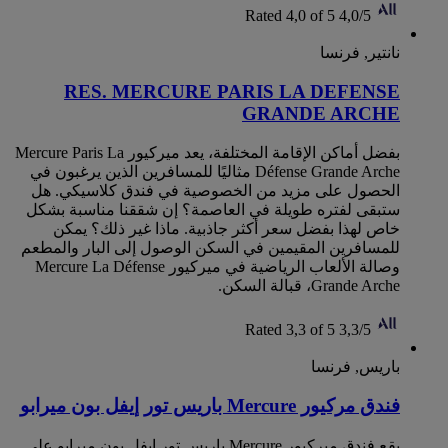
Rated 4,0 of 5
4,0/5
نانتير, فرنسا
RES. MERCURE PARIS LA DEFENSE
GRANDE ARCHE
بفضل أماكن الإقامة المختلفة، يعد ميركيور Mercure Paris La
Défense Grande Arche مثاليًا للمسافرين الذين يرغبون في
الحصول على مزيد من الخصوصية في فندق كلاسيكي. هل
ستبقى لفتره طويلة في العاصمة؟ إن شققنا مناسبة بشكل
خاص لهذا بفضل سعر أكثر جاذبية. ماذا غير ذلك؟ يمكن
للمسافرين المقيمين في السكن الوصول إلى البار والمطعم
وصالة الألعاب الرياضية في ميركيور Mercure La Défense
Grande Arche، قبالة السكن.
Rated 3,3 of 5
3,3/5
باريس, فرنسا
فندق مركيور Mercure باريس تور إيفل بون ميرابو
يقع فندق ميركيور Mercure باريس تور إيفل بون ميرابو على