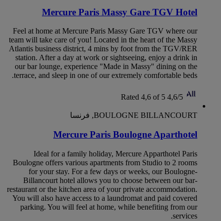
Mercure Paris Massy Gare TGV Hotel
Feel at home at Mercure Paris Massy Gare TGV where our
team will take care of you! Located in the heart of the Massy
Atlantis business district, 4 mins by foot from the TGV/RER
station. After a day at work or sightseeing, enjoy a drink in
our bar lounge, experience "Made in Massy" dining on the
terrace, and sleep in one of our extremely comfortable beds.
Rated 4,6 of 5
4,6/5
BOULOGNE BILLANCOURT, فرنسا
Mercure Paris Boulogne Aparthotel
Ideal for a family holiday, Mercure Apparthotel Paris
Boulogne offers various apartments from Studio to 2 rooms
for your stay. For a few days or weeks, our Boulogne-
Billancourt hotel allows you to choose between our bar-
restaurant or the kitchen area of your private accommodation.
You will also have access to a laundromat and paid covered
parking. You will feel at home, while benefiting from our
services.