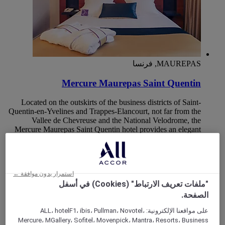
MAUREPAS, فرنسا
Mercure Maurepas Saint Quentin
Located on the outskirts of the business districts of Saint-
Quentin-en-Yvelines and Trappes-Elancourt, not far from the
Vallee de Chevreuse and the National Velodrome, the
Mercure Maurepas Saint Quentin hotel provides an elegant
setting for business or leisure stays. The Le Transat restaurant
serves home-cooked food and you can eat on the terrace in
summer. We have 5 modular meeting rooms that can
accommodate up to 150 people, in a space especially
استمرار بدون موافقة ←
designed to ensure the success of your meetings.
"ملفات تعريف الارتباط" (Cookies) في أسفل
الصفحة.
Rated 4,4 of 5
4,4/5
على مواقعنا الإلكترونية: ALL، hotelF1، ibis، Pullman، Novotel،
Mercure، MGallery، Sofitel، Movenpick، Mantra، Resorts، Business