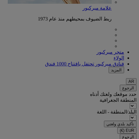
علامة ميركيور
ربط الضيوف بمحيطهم منذ عام 1973
متجر ميركيور
الولاء
فنادق ميركيور تحتفل بافتتاح 1000 فندق
المزيد
AR
الرجوع
حدد موقعك ولغتك أدناه
المنطقة الجغرافية
البلد/المنطقة - اللغة
تأكيد بلدي ولغتي
(€)
EUR
الرجوع