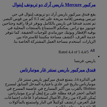
مركيور Mercure باريس آرك دو تريونف إيتوال
يقع فندق ميركيور باريس آرك دو تريونف إيتوال في حي
تيرنس ويضمن إقامة مريحة على بُعد 0.3 كم من قوس النصر.
تم تجديد فندقنا في باريس بالكامل ويوفر غرفًا راقية وجناحين
جونيور مع تراس. يمكنكم الاستمتاع بالمنتجات المحلية في
بوفيه الإفطار وبوتيك جورماندي للوجبات الخفيفة. كما تتوفر
خدمة الغرف. اكتشف مساحة مكتبتنا للاسترخاء بين
الزيارات. استخدم مساحة العمل المشتركة الخاصة بنا.
Rated 4,4 of 5
4,4/5
باريس, فرنسا
فندق ميركيور باريس سنتر غار مونبارناس
في الدائرة 14، يتمتع فندق ميركيور باريس سنتر غار
مونبارناس بتاريخ غير عادي باعتباره المدخل السابق لمسرح
Bobino! بالقرب من أكبر المسارح في عاصمة المسرح في
العالم، احجز غرفة مطلة على برج إيفل أو برج مونبارناس.
يُمكن للنزلاء من رجال الأعمال استخدام 3 قاعات اجتماعات.
قبل العرض، ارتشف كوكتيلاً في البار واستمتع بالمأكولات
الإبداعية في مطعمنا الصغير.