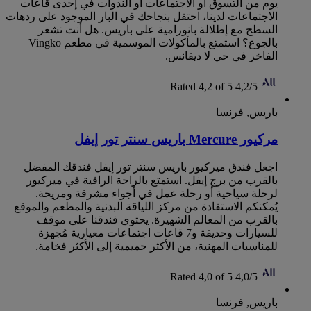
يوم من التسوق أو الاجتماعات أو الندوات في إحدى قاعات
الاجتماعات لدينا، احتفل بنجاحك في البار الموجود على ردهات
السطح مع إطلالة بانورامية على باريس. هل أنت تشعر
بالجوع؟ استمتع بالمأكولات الموسمية في مطعم Vingko
الفاخر في حي لا ديفانس.
Rated 4,2 of 5
4,2/5
باريس, فرنسا
مركيور Mercure باريس سنتر تور إيفل
اجعل فندق ميركيور باريس سنتر تور إيفل فندقك المفضل
بالقرب من برج إيفل. استمتع بالراحة الراقية في ميركيور
لرحلة سياحية أو رحلة عمل في أجواء مشرقة ومريحة.
يُمكنكم الاستفادة من مركز اللياقة البدنية والمطعم والموقع
بالقرب من المعالم الشهيرة. يحتوي فندقنا على موقف
للسيارات وحديقة و7 قاعات اجتماعات معيارية مُجهزة
للمناسبات المهنية، من الأكثر حميمية إلى الأكثر فخامة.
Rated 4,0 of 5
4,0/5
باريس, فرنسا