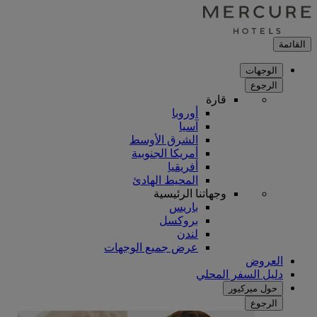
القائمة
الوجهات
الرجوع
قارة
أوروبا
آسيا
الشرق الأوسط
أمريكا الجنوبية
أفريقيا
المحيط الهادئ
وجهاتنا الرئيسية
باريس
بروكسل
لندن
عرض جميع الوجهات
العروض
دليل السفر المحلي
حول ميركيور
الرجوع