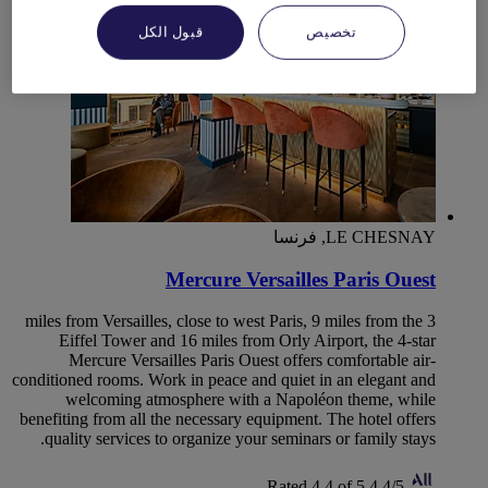
تخصيص
قبول الكل
LE CHESNAY, فرنسا
Mercure Versailles Paris Ouest
3 miles from Versailles, close to west Paris, 9 miles from the
Eiffel Tower and 16 miles from Orly Airport, the 4-star
Mercure Versailles Paris Ouest offers comfortable air-
conditioned rooms. Work in peace and quiet in an elegant and
welcoming atmosphere with a Napoléon theme, while
benefiting from all the necessary equipment. The hotel offers
quality services to organize your seminars or family stays.
Rated 4,4 of 5
4,4/5