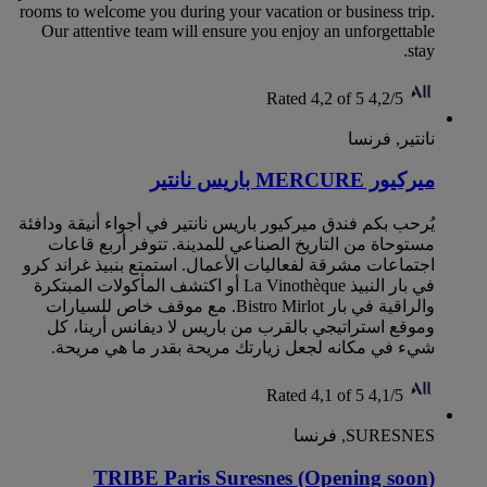
rooms to welcome you during your vacation or business trip.
Our attentive team will ensure you enjoy an unforgettable
stay.
Rated 4,2 of 5
4,2/5
نانتير, فرنسا
ميركيور MERCURE باريس نانتير
يُرحب بكم فندق ميركيور باريس نانتير في أجواء أنيقة ودافئة
مستوحاة من التاريخ الصناعي للمدينة. تتوفر أربع قاعات
اجتماعات مشرقة لفعاليات الأعمال. استمتع بنبيذ غراند كرو
في بار النبيذ La Vinothèque أو اكتشف المأكولات المبتكرة
والراقية في بار Bistro Mirlot. مع موقف خاص للسيارات
وموقع استراتيجي بالقرب من باريس لا ديفانس أرينا، كل
شيء في مكانه لجعل زيارتك مريحة بقدر ما هي مريحة.
Rated 4,1 of 5
4,1/5
SURESNES, فرنسا
TRIBE Paris Suresnes (Opening soon)