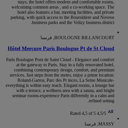
stays, the hotel offers modern and comfortable rooms,
welcoming common areas , and a co-working space. The
hotel also features a bar, meeting facilities, and private
parking, with quick access to the Boursidiere and Noveos
business parks and the Velizy business district.
BOULOGNE BILLANCOURT, فرنسا
Hôtel Mercure Paris Boulogne Pt de St Cloud
Paris Boulogne Pont de Saint Cloud - Elegance and comfort
at the gateway to Paris. Stay in a fully renovated hotel,
combining contemporary design, comfort, and premium
services. Just steps from the metro, enjoy a prime location:
Roland-Garros, Parc des Pr inces, La Seine Musicale-
everything is within easy reach. Elegant rooms, a lounge bar
with a terrace, a wellness area with a sauna, and bright
seminar rooms-experience Paris differently in a calm and
refined setting.
Rated 4,5 of 5
4,5/5
MASSY, فرنسا