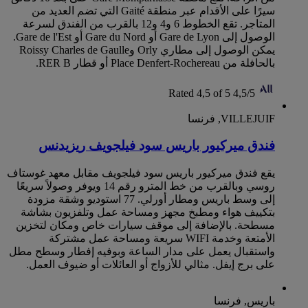
سيرًا على الأقدام عبر منطقة Gaité التي تضم العديد من
المتاجر. تقع الخطوط 6 و4 و12 بالقرب من الفندق لسرعة
الوصول إلى Gare de Lyon أو Gare du Nord أو Gare de l'Est.
يمكن الوصول إلى مطاري Orly وRoissy Charles de Gaulle
بالحافلة من Place Denfert-Rochereau أو قطار RER B.
Rated 4,5 of 5
4,5/5
VILLEJUIF, فرنسا
‏‫فندق ميركيور باريس سود فيلجويف‬ ريزيدنس
يقع ‏‫فندق ميركيور باريس سود فيلجويف‬ مقابل معهد غوستاف
روسي وبالقرب من خط المترو رقم 14 ويوفر وصولاً سريعًا
إلى وسط باريس ومطار أورلي. 77 استوديو وشقة مزودة
بتكييف هواء ومطبخ مجهز ومساحة عمل وتلفزيون بشاشة
مسطحة. بالإضافة إلى موقف سيارات خاص ومكان لتخزين
الأمتعة وخدمة WIFI سريعة ومساحة عمل مشتركة
واستقبال يعمل على مدار الساعة وبوفيه إفطار وسطح مطل
على برج إيفل. مثالي للأزواج أو العائلات أو ضيوف العمل.
باريس, فرنسا