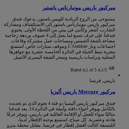
ميركيور باريس مونبارناس باستير
مستوحى من الروح الريادية للويس باستور، يدعوك فندق
ميركيور باريس مونبارناس باستور إلى الاستكشاف ومشاركة
التجارب. أشعر وكأنني في بيتي من اللحظة الأولى. يحتوي
فندقنا على غرف تتسع لما يصل إلى 4 ضيوف وردهة زجاجية
مضاءة بأشعة الشمس ومساحات عمل مشتركة وقاعات
اجتماعات وبار L'Antidote وموقف سيارات خاص. استمتع
بتجربة نمط الحياة في الدائرة الخامسة عشرة مع جواهرها
المحلية وتراسات باريسية وسحر الضفة اليسرى الأصيل.
Rated 4,1 of 5
4,1/5
باريس, فرنسا
مركيور Mercure باريس أليزيا
فندق ميركيور باريس أليسيا ذو فئة 4 نجوم الذي تم تجديده
بالكامل ويوفر أجواء دافئة وأنيقة في الدائرة 14. يعد فندقنا
مثاليًا سواء للعمل أو الإقامة العائلية في باريس، ويوفر غرفًا
هادئة وعصرية. كل صباح، استمتع بوجبة الإفطار لدينا،
المُصنفة كثالث أفضل إفطار في فرنسا. مقابل محطة مترو