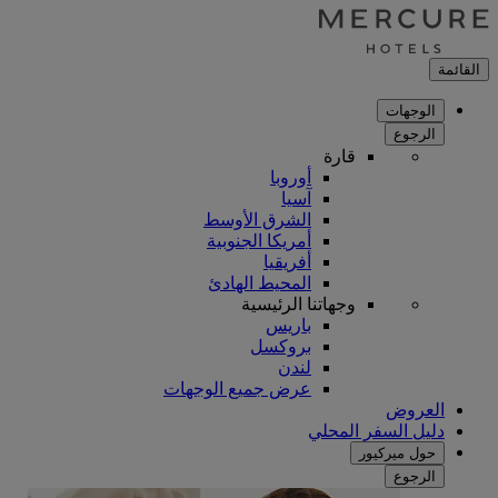
القائمة
الوجهات
الرجوع
قارة
أوروبا
آسيا
الشرق الأوسط
أمريكا الجنوبية
أفريقيا
المحيط الهادئ
وجهاتنا الرئيسية
باريس
بروكسل
لندن
عرض جميع الوجهات
العروض
دليل السفر المحلي
حول ميركيور
الرجوع