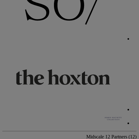
Midscale
12 Partners
(12)