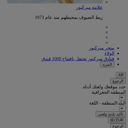
علامة ميركيور
ربط الضيوف بمحيطهم منذ عام 1973
متجر ميركيور
الولاء
فنادق ميركيور تحتفل بافتتاح 1000 فندق
المزيد
AR
الرجوع
حدد موقعك ولغتك أدناه
المنطقة الجغرافية
البلد/المنطقة - اللغة
تأكيد بلدي ولغتي
(€)
EUR
الرجوع