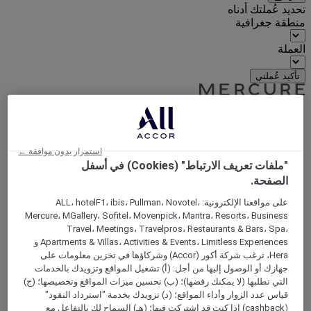
تحديد عُملتك أدناه
منطقة جغرافية
العملة
تأكيد عُملتي
World
Europe
استمرار بدون موافقة ←
France
"ملفات تعريف الارتباط" (Cookies) في أسفل
Brittany
الصفحة.
ILLE-ET-VILAINE
Saint Grégoire
على مواقعنا الإلكترونية: ALL، hotelF1، ibis، Pullman، Novotel،
Mercure، MGallery، Sofitel، Movenpick، Mantra، Resorts، Business
Travel، Meetings، Travelpros، Restaurants & Bars، Spa،
Apartments & Villas، Activities & Events، Limitless Experiences و
Hera، ترغب شركة أكور (Accor) وشركاؤها في تخزين معلومات على
جهازك أو الوصول إليها من أجل: (أ) تشغيل المواقع وتزويدك بالخدمات
التي تطلبها (لا يمكنك رفضها)؛ (ب) تحسين ميزات المواقع وتخصيصها؛ (ج)
قياس عدد الزوار وأداء المواقع؛ (د) تزويدك بخدمة "استرداد النقود"
(cashback) إذا كنت قد اشتركت فيها؛ (هـ) السماح لك بالتفاعل مع