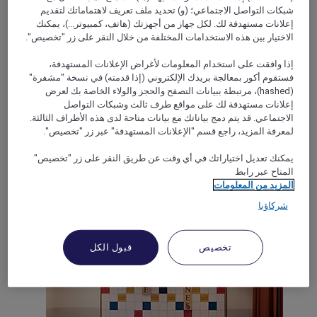
شبكات التواصل الاجتماعي؛ (و) تحديد ملف تعريف لاهتماماتك لتقديم
إعلانات مستهدفة لك. لكل جهاز من أجهزتك (هاتف، كمبيوتر...)، يمكنك
الاختيار بين هذه الاستخدامات المختلفة من خلال النقر على زر "تخصيص".
إذا وافقت على استخدام المعلومات لأغراض الإعلانات المستهدفة،
RENNES, فرنسا
فستقوم أكور بمعالجة بريدك الإلكتروني (إذا قدمته) في نسخة "مشفرة"
Mercure Rennes Place Bretagne Hotel
(hashed)، مرتبطة ببيانات التصفح والحجز والولاء الخاصة بك لعرض
إعلانات مستهدفة لك على مواقع طرف ثالث وشبكات التواصل
الاجتماعي. قد يتم دمج بياناتك مع بيانات متاحة لدى هذه الأطراف الثالثة.
Located in the heart of the historic city center, the Mercure
لمعرفة المزيد، راجع قسم "الإعلانات المستهدفة" عبر زر "تخصيص".
Rennes Place de Bretagne offers a quiet and relaxing stay in a
beautiful listed building. Fully renovated, our hotel in Rennes
stands out with its modern decoration and bright rooms.
يمكنك تعديل اختياراتك في أي وقت عن طريق النقر على زر "تخصيص"
During your stay, discover delicious Breton products as part
المتاح عبر رابط
of our breakfast buffet.
المزيد من المعلومات
شركاؤنا
Rated 4,5 of 5
4,5/5
تخصيص
قبول الكل