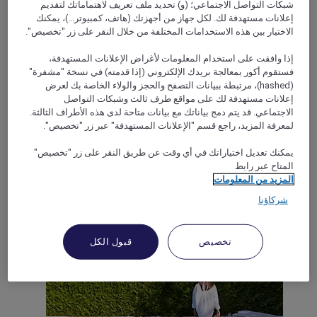
شبكات التواصل الاجتماعي؛ (و) تحديد ملف تعريف لاهتماماتك لتقديم
إعلانات مستهدفة لك. لكل جهاز من أجهزتك (هاتف، كمبيوتر...)، يمكنك
الاختيار بين هذه الاستخدامات المختلفة من خلال النقر على زر "تخصيص".
إذا وافقت على استخدام المعلومات لأغراض الإعلانات المستهدفة،
MASSY, فرنسا
فستقوم أكور بمعالجة بريدك الإلكتروني (إذا قدمته) في نسخة "مشفرة"
(hashed)، مرتبطة ببيانات التصفح والحجز والولاء الخاصة بك لعرض
Mercure Paris Massy Gare TGV Hotel
إعلانات مستهدفة لك على مواقع طرف ثالث وشبكات التواصل
الاجتماعي. قد يتم دمج بياناتك مع بيانات متاحة لدى هذه الأطراف الثالثة.
Feel at home at Mercure Paris Massy Gare TGV where our
لمعرفة المزيد، راجع قسم "الإعلانات المستهدفة" عبر زر "تخصيص".
team will take care of you! Located in the heart of the Massy
Atlantis business district, 4 mins by foot from the TGV/RER
يمكنك تعديل اختياراتك في أي وقت عن طريق النقر على زر "تخصيص"
station. After a day at work or sightseeing, enjoy a drink in
المتاح عبر رابط
our bar lounge, experience "Made in Massy" dining on the
المزيد من المعلومات
terrace, and sleep in one of our extremely comfortable beds.
شركاؤنا
Rated 4,6 of 5
4,6/5
تخصيص
قبول الكل