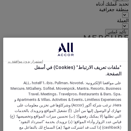
تحديد عُملتك أدناه
منطقة جغرافية
العملة
تأكيد عُملتي
World
Europe
استمرار بدون موافقة ←
France
"ملفات تعريف الارتباط" (Cookies) في أسفل
Ile-de-France
الصفحة.
ESSONNE
Palaiseau
على مواقعنا الإلكترونية: ALL، hotelF1، ibis، Pullman، Novotel،
Mercure، MGallery، Sofitel، Movenpick، Mantra، Resorts، Business
Travel، Meetings، Travelpros، Restaurants & Bars، Spa،
Apartments & Villas، Activities & Events، Limitless Experiences و
Hera، ترغب شركة أكور (Accor) وشركاؤها في تخزين معلومات على
جهازك أو الوصول إليها من أجل: (أ) تشغيل المواقع وتزويدك بالخدمات
التي تطلبها (لا يمكنك رفضها)؛ (ب) تحسين ميزات المواقع وتخصيصها؛ (ج)
قياس عدد الزوار وأداء المواقع؛ (د) تزويدك بخدمة "استرداد النقود"
(cashback) إذا كنت قد اشتركت فيها؛ (هـ) السماح لك بالتفاعل مع