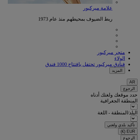
علامة ميركيور
ربط الضيوف بمحيطهم منذ عام 1973
متجر ميركيور
الولاء
فنادق ميركيور تحتفل بافتتاح 1000 فندق
المزيد
AR
الرجوع
حدد موقعك ولغتك أدناه
المنطقة الجغرافية
البلد/المنطقة - اللغة
تأكيد بلدي ولغتي
(€)
EUR
الرجوع