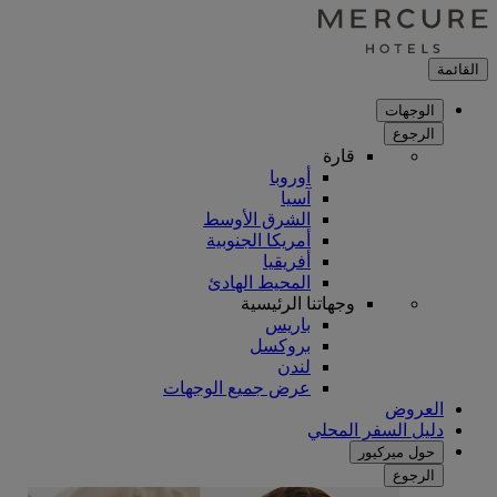
القائمة
الوجهات
الرجوع
قارة
أوروبا
آسيا
الشرق الأوسط
أمريكا الجنوبية
أفريقيا
المحيط الهادئ
وجهاتنا الرئيسية
باريس
بروكسل
لندن
عرض جميع الوجهات
العروض
دليل السفر المحلي
حول ميركيور
الرجوع