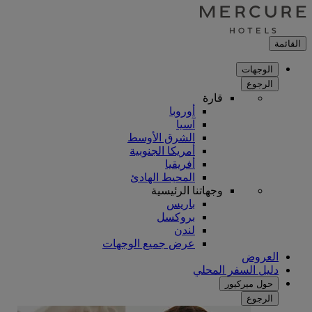
القائمة
الوجهات
الرجوع
قارة
أوروبا
آسيا
الشرق الأوسط
أمريكا الجنوبية
أفريقيا
المحيط الهادئ
وجهاتنا الرئيسية
باريس
بروكسل
لندن
عرض جميع الوجهات
العروض
دليل السفر المحلي
حول ميركيور
الرجوع