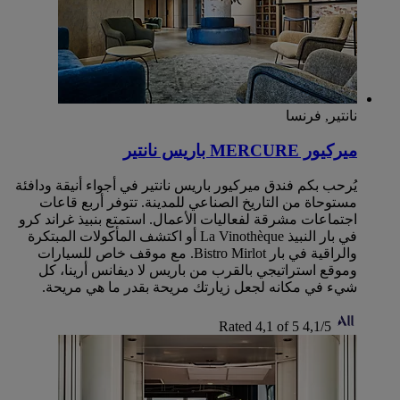
نانتير, فرنسا
ميركيور MERCURE باريس نانتير
يُرحب بكم فندق ميركيور باريس نانتير في أجواء أنيقة ودافئة
مستوحاة من التاريخ الصناعي للمدينة. تتوفر أربع قاعات
اجتماعات مشرقة لفعاليات الأعمال. استمتع بنبيذ غراند كرو
في بار النبيذ La Vinothèque أو اكتشف المأكولات المبتكرة
والراقية في بار Bistro Mirlot. مع موقف خاص للسيارات
وموقع استراتيجي بالقرب من باريس لا ديفانس أرينا، كل
شيء في مكانه لجعل زيارتك مريحة بقدر ما هي مريحة.
Rated 4,1 of 5
4,1/5