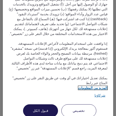
جهازك أو الوصول إليها من أجل: (أ) تشغيل المواقع وتزويدك بالخدمات
التي تطلبها (لا يمكنك رفضها)؛ (ب) تحسين ميزات المواقع وتخصيصها؛ (ج)
قياس عدد الزوار وأداء المواقع؛ (د) تزويدك بخدمة "استرداد النقود"
(cashback) إذا كنت قد اشتركت فيها؛ (هـ) السماح لك بالتفاعل مع
ACHERES, فرنسا
شبكات التواصل الاجتماعي؛ (و) تحديد ملف تعريف لاهتماماتك لتقديم
إعلانات مستهدفة لك. لكل جهاز من أجهزتك (هاتف، كمبيوتر...)، يمكنك
Mercure Achères St Germain en Laye
الاختيار بين هذه الاستخدامات المختلفة من خلال النقر على زر "تخصيص".
إذا وافقت على استخدام المعلومات لأغراض الإعلانات المستهدفة،
Discover the Hotel Mercure Acheres Saint Germain en Laye.
This new modern and elegant hotel will welcome you for
فستقوم أكور بمعالجة بريدك الإلكتروني (إذا قدمته) في نسخة "مشفرة"
your business trips or family stays. Stay in one of our 56
(hashed)، مرتبطة ببيانات التصفح والحجز والولاء الخاصة بك لعرض
rooms or suites with contemporary comfort marked by
إعلانات مستهدفة لك على مواقع طرف ثالث وشبكات التواصل
historically inspired decoration. Enjoy traditional French
الاجتماعي. قد يتم دمج بياناتك مع بيانات متاحة لدى هذه الأطراف الثالثة.
cuisine in the restaurant opening onto its terrace, a bar and
لمعرفة المزيد، راجع قسم "الإعلانات المستهدفة" عبر زر "تخصيص".
perfectly equipped meeting facilities.
يمكنك تعديل اختياراتك في أي وقت عن طريق النقر على زر "تخصيص"
المتاح عبر رابط
Rated 4,2 of 5
4,2/5
المزيد من المعلومات
شركاؤنا
تخصيص
قبول الكل