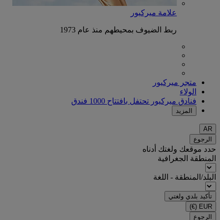
علامة ميركيور
ربط الضيوف بمحيطهم منذ عام 1973
متجر ميركيور
الولاء
فنادق ميركيور تحتفل بافتتاح 1000 فندق
المزيد
AR
الرجوع
حدد موقعك ولغتك أدناه
المنطقة الجغرافية
البلد/المنطقة - اللغة
تأكيد بلدي ولغتي
(€)
EUR
الرجوع