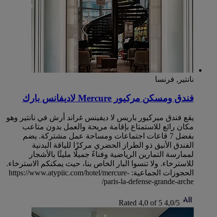
نانتير, فرنسا
فندق ومسكن مركيور Mercure لاديفانس بارك
يقع ‏‫فندق ميركيور باريس لا ديفينس غراند أرش‬ في نانتير وهو
مكان رائع للاستمتاع بإقامة مريحة والعمل بدون متاعب
بفضل 7 قاعات اجتماعات ومساحة عمل مشتركة. يضم
الفندق الأنيق ذو الطراز الحضري مركزًا للياقة البدنية
لممارسة التمارين الرياضية وفناءً جميلًا مليئًا بالأشجار
للاسترخاء. ولا تنسوا البار الخاص بنا، حيث يمكنكم الاسترخاء.
الحجوزات الجماعية: https://www.atypiic.com/hotel/mercure-
paris-la-defense-grande-arche/
Rated 4,0 of 5
4,0/5