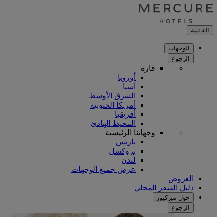
القائمة
الوجهات
الرجوع
قارة
أوروبا
آسيا
الشرق الأوسط
أمريكا الجنوبية
أفريقيا
المحيط الهادئ
وجهاتنا الرئيسية
باريس
بروكسل
لندن
عرض جميع الوجهات
العروض
دليل السفر المحلي
حول ميركيور
الرجوع