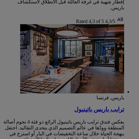
إفطار شهية في غرفة العائلة قبل الانطلاق لاستكشاف
باريس.
Rated 4,3 of 5
4,3/5
باريس, فرنسا
ترايب باريس باتينيول
يعكس فندق ترايب باريس باتينيول الرائع ذو فئة 4 نجوم أصالة
المنطقة وودّها في عالم التصميم الذي يتحدى التقاليد. احتفل
ببهجة الحياة خلال ساعة التخفيضات في البار أو استرخ في