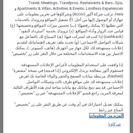
Travel، Meetings، Travelpros، Restaurants & Bars، Spa،
Apartments & Villas، Activities & Events، Limitless Experiences و
Hera، ترغب شركة أكور (Accor) وشركاؤها في تخزين معلومات على
جهازك أو الوصول إليها من أجل: (أ) تشغيل المواقع وتزويدك بالخدمات
التي تطلبها (لا يمكنك رفضها)؛ (ب) تحسين ميزات المواقع وتخصيصها؛ (ج)
قياس عدد الزوار وأداء المواقع؛ (د) تزويدك بخدمة "استرداد النقود"
LEVALLOIS PERRET, فرنسا
(cashback) إذا كنت قد اشتركت فيها؛ (هـ) السماح لك بالتفاعل مع
شبكات التواصل الاجتماعي؛ (و) تحديد ملف تعريف لاهتماماتك لتقديم
Mercure Paris Pont de Levallois Neuilly Hotel
إعلانات مستهدفة لك. لكل جهاز من أجهزتك (هاتف، كمبيوتر...)، يمكنك
الاختيار بين هذه الاستخدامات المختلفة من خلال النقر على زر "تخصيص".
The fully renovated Mercure Paris Pont de Levallois Neuilly
hotel has been redesigned to ensure you enjoy an
إذا وافقت على استخدام المعلومات لأغراض الإعلانات المستهدفة،
unforgettable experience in its muted, modern ambiance.
فستقوم أكور بمعالجة بريدك الإلكتروني (إذا قدمته) في نسخة "مشفرة"
Thanks to the hotels ideal location close to the Pont de
(hashed)، مرتبطة ببيانات التصفح والحجز والولاء الخاصة بك لعرض
Levallois, you are just a few stops from the Palais des
إعلانات مستهدفة لك على مواقع طرف ثالث وشبكات التواصل
Congres and Espace Champerret events centers, the La
الاجتماعي. قد يتم دمج بياناتك مع بيانات متاحة لدى هذه الأطراف الثالثة.
Defense district and the city main tourist sites. A haven of
لمعرفة المزيد، راجع قسم "الإعلانات المستهدفة" عبر زر "تخصيص".
serenity in an elegant, avant-garde setting, under the watchful
gaze of Gustave Eiffel.
يمكنك تعديل اختياراتك في أي وقت عن طريق النقر على زر "تخصيص"
المتاح عبر رابط
Rated 4,4 of 5
4,4/5
المزيد من المعلومات
شركاؤنا