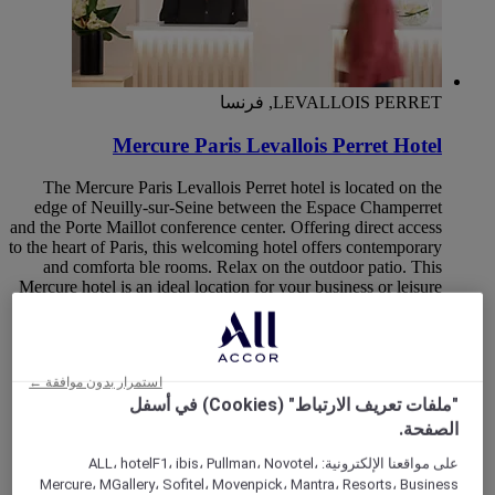
LEVALLOIS PERRET, فرنسا
Mercure Paris Levallois Perret Hotel
The Mercure Paris Levallois Perret hotel is located on the
edge of Neuilly-sur-Seine between the Espace Champerret
and the Porte Maillot conference center. Offering direct access
to the heart of Paris, this welcoming hotel offers contemporary
and comforta ble rooms. Relax on the outdoor patio. This
Mercure hotel is an ideal location for your business or leisure
stays.
Rated 4,7 of 5
4,7/5
استمرار بدون موافقة ←
"ملفات تعريف الارتباط" (Cookies) في أسفل
الصفحة.
على مواقعنا الإلكترونية: ALL، hotelF1، ibis، Pullman، Novotel،
Mercure، MGallery، Sofitel، Movenpick، Mantra، Resorts، Business