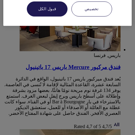
تخصيص
قبول الكل
باريس, فرنسا
فندق مركيور Mercure باريس 17 باتينيول
يُعد فندق ميركيور باريس 17 باتينيول، الواقع في الدائرة
السابعة عشرة، القاعدة المثالية لإقامة لا تُنسى في العاصمة.
يوفر 134 غرفة نوم مريحة نومًا هانئًا، بعضها مزود بشرفة
وإطلالة على أسطح باريس وبرج إيفل لبعض الغرف. استمتع
بالاسترخاء في بار Bar à Bourgogne أو في الفناء. سواء كانت
عطلة مع العائلة أو الأصدقاء أو للعمل، ستعشق الديكور
العصري الأفخر. الفندق حاصل على شهادة المفتاح الأخضر.
Rated 4,7 of 5
4,7/5