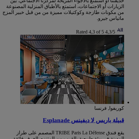
حديقتنا أو استمتع بالأجواء المُريحة لمركزنا الاجتماعي. بين
الزيارات أو الاجتماعات، استمتع بالأطباق المنزلية المصنوعة
من مكونات طازجة وكوكتيلات مميزة من من قبل خبير المزج
ماتياس جيرو.
Rated 4,3 of 5
4,3/5
كوربفوا, فرنسا
قبيلة باريس لا ديفينس Esplanade
يقع فندق TRIBE Paris La Défense المصمم على طراز
المدينة في بيئة طبيعية بالقرب من المتنزه. الغرف فائقة