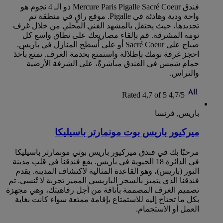
فندق Mercure Paris Pigalle Sacré Coeur ذو الـ 4 نجوم هو
واحة ودية وهادئة في Pigalle. موقع راقٍ في منطقة تم
تجديدها، حيث يحتفل بالمشهد الفني المحلي من خلال غرف
نومه المشرقة. قم بإلقاء مصاريعك على نطاق واسع كل
صباح على Sacré Coeur أو على أسطح المنازل في باريس.
احجز غرفة نومك بإطلالة واستمتع بخدمة الغرف. تمتع بأخذ
حمام شمس في الفندق مباشرةً، على الشرفة الأرضية
والتراس.
Rated 4,7 of 5
4,7/5
باريس, فرنسا
ميركيور باريس بوت مونمارتر باسيليكا
مرحبًا بك في فندق ميركيور باريس بوتي مونمارتر باسيليكا
في الدائرة 18 الحيوية في باريس. يقع فندقنا في قلب مدينة
النور (باريس)، وهو القاعدة المثالية لاكتشاف المدينة. يقدم
فندقنا الذي يتميز بالسحر الباريسي المميز تجربة لا تُنسى. تم
تصميم الغرف المصممة بأناقة من أجل رفاهيتك، وهي مجهزة
بكل ما تحتاج إليه للاستمتاع بإقامة ممتعة سواء كانت بغاية
العمل أو الاستجمام.