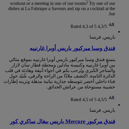
workout or a meeting in one of our rooms? Try one of our
dishes at La Fabrique a Saveurs and sip on a cocktail at the
bar.
Rated 4,3 of 5
4,3/5
باريس, فرنسا
فندق وسبا ميركيور باريس أوبرا غارنييه
يتمتع فندق وسبا ميركيور باريس أوبرا غارنييه بموقع مثالي
بين أوبرا غارنييه وكنيسة مادلين ومحطة قطار سان لازار
والمتاجر الكبرى ويُرحب بكم في أجواء أنيقة وهادئة في قلب
الدائرة الثامنة. اكتشف ملاذًا من الراحة والرقي، شُيّد حول
فناء داخلي أخضر تتوسطه جدارية نباتية مذهلة وتزينه إطارات
خشبية مستوحاة من عرائش الحدائق.
Rated 4,5 of 5
4,5/5
باريس, فرنسا
فندق مركيور Mercure باريس بيغال ساكري كور