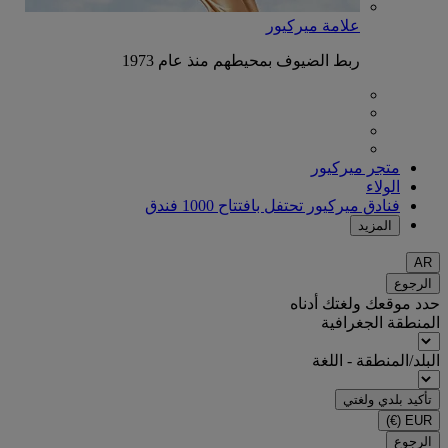
علامة ميركيور
ربط الضيوف بمحيطهم منذ عام 1973
متجر ميركيور
الولاء
فنادق ميركيور تحتفل بافتتاح 1000 فندق
المزيد
AR
الرجوع
حدد موقعك ولغتك أدناه
المنطقة الجغرافية
البلد/المنطقة - اللغة
تأكيد بلدي ولغتي
(€)
EUR
الرجوع