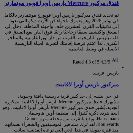
فندق مركيور Mercure باريس أوبرا فوبور مونمارتر
تم تجديد فندق ميركيور باريس أوبرا فوبورج مونتمارتر بالكامل
في يوليو 2026 وهو يغمرك بأجواء فن الآرت ديكو التي تعود
إلى ثلاثينيات القرن العشرين خلف واجهته المذهلة. ادخل إلى
الفندق واكتشف سقفًا زجاجيًا رائعًا فوق البار. يقع الفندق في
قلب باريس التاريخية، بالقرب من دار أوبرا غارنييه والمتاجر
الكبرى، لذا اغتنم فرصة إقامتك لتجربة الحياة الباريسية
الأصيلة في وسط العاصمة.
Rated 4,3 of 5
4,3/5
باريس, فرنسا
ميركيور باريس أوبرا لافاييت
في حي يشبه إلى حد كبير قرية باريسية دافئة وحيوية،
سيُبهرك فندق ميركيور Mercure باريس أوبرا لافاييت بديكوره
الجديد. يُشير فندق ميركيور Mercure باريس أوبرا لافاييت، وهو
اسم يتردد ذكره كثيرًا، إلى منطقة أوبرا هاوسمان
Haussmann، ويقع بالقرب من محطة مترو Grands
Boulevards. لقد ترك مشاهير الموسيقيين والشعراء بصماتهم
منذ فترة طويلة في هذا الحي التي ترعاه القديسة سانت