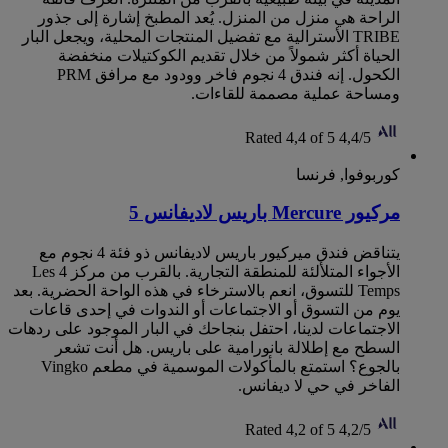
الراحة هي منزل من المنزل. يُعد المطبخ إشارة إلى جذور
TRIBE الأسترالية مع تفضيل المنتجات المحلية، ويجعل البار
الحياة أكثر شمولاً من خلال تقديم الكوكتيلات منخفضة
الكحول. إنه فندق 4 نجوم فاخر وودود مع مرافق PRM
ومساحة عملية مصممة للقاءات.
Rated 4,4 of 5
4,4/5
كوربوفوا, فرنسا
مركيور Mercure باريس لاديفانس 5
يتناقض فندق ميركيور باريس لاديفانس ذو فئة 4 نجوم مع
الأجواء المتلألئة للمنطقة التجارية. بالقرب من مركز Les 4
Temps للتسوق، انعم بالاسترخاء في هذه الواحة الحضرية. بعد
يوم من التسوق أو الاجتماعات أو الندوات في إحدى قاعات
الاجتماعات لدينا، احتفل بنجاحك في البار الموجود على ردهات
السطح مع إطلالة بانورامية على باريس. هل أنت تشعر
بالجوع؟ استمتع بالمأكولات الموسمية في مطعم Vingko
الفاخر في حي لا ديفانس.
Rated 4,2 of 5
4,2/5