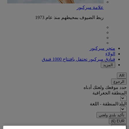
علامة ميركيور
ربط الضيوف بمحيطهم منذ عام 1973
متجر ميركيور
الولاء
فنادق ميركيور تحتفل بافتتاح 1000 فندق
المزيد
AR
الرجوع
حدد موقعك ولغتك أدناه
المنطقة الجغرافية
البلد/المنطقة - اللغة
تأكيد بلدي ولغتي
(€)
EUR
الرجوع