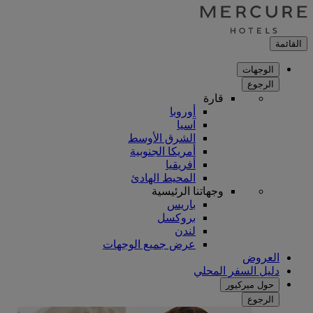
القائمة
الوجهات
الرجوع
قارة
أوروبا
آسيا
الشرق الأوسط
أمريكا الجنوبية
أفريقيا
المحيط الهادئ
وجهاتنا الرئيسية
باريس
بروكسل
لندن
عرض جميع الوجهات
العروض
دليل السفر المحلي
حول ميركيور
الرجوع