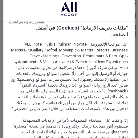
تحديد عُملتك أدناه
منطقة جغرافية
العملة
استمرار بدون موافقة ←
"ملفات تعريف الارتباط" (Cookies) في أسفل
تأكيد عُملتي
الصفحة.
على مواقعنا الإلكترونية: ALL، hotelF1، ibis، Pullman، Novotel،
Mercure، MGallery، Sofitel، Movenpick، Mantra، Resorts، Business
Travel، Meetings، Travelpros، Restaurants & Bars، Spa،
World
Apartments & Villas، Activities & Events، Limitless Experiences و
Europe
Hera، ترغب شركة أكور (Accor) وشركاؤها في تخزين معلومات على
France
جهازك أو الوصول إليها من أجل: (أ) تشغيل المواقع وتزويدك بالخدمات
Ile-de-France
التي تطلبها (لا يمكنك رفضها)؛ (ب) تحسين ميزات المواقع وتخصيصها؛ (ج)
ESSONNE
قياس عدد الزوار وأداء المواقع؛ (د) تزويدك بخدمة "استرداد النقود"
Les Ulis
(cashback) إذا كنت قد اشتركت فيها؛ (هـ) السماح لك بالتفاعل مع
شبكات التواصل الاجتماعي؛ (و) تحديد ملف تعريف لاهتماماتك لتقديم
إعلانات مستهدفة لك. لكل جهاز من أجهزتك (هاتف، كمبيوتر...)، يمكنك
الاختيار بين هذه الاستخدامات المختلفة من خلال النقر على زر "تخصيص".
إذا وافقت على استخدام المعلومات لأغراض الإعلانات المستهدفة،
فستقوم أكور بمعالجة بريدك الإلكتروني (إذا قدمته) في نسخة "مشفرة"
(hashed)، مرتبطة ببيانات التصفح والحجز والولاء الخاصة بك لعرض
إعلانات مستهدفة لك على مواقع طرف ثالث وشبكات التواصل