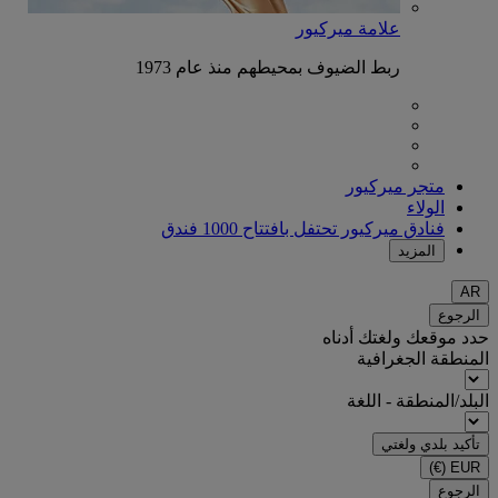
علامة ميركيور
ربط الضيوف بمحيطهم منذ عام 1973
متجر ميركيور
الولاء
فنادق ميركيور تحتفل بافتتاح 1000 فندق
المزيد
AR
الرجوع
حدد موقعك ولغتك أدناه
المنطقة الجغرافية
البلد/المنطقة - اللغة
تأكيد بلدي ولغتي
(€)
EUR
الرجوع