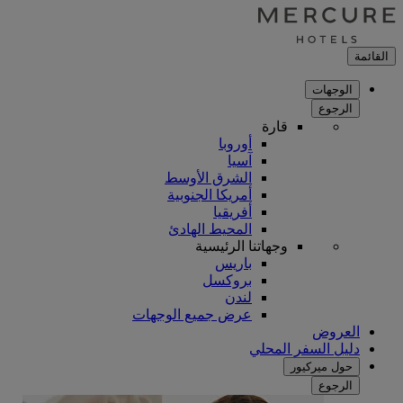
القائمة
الوجهات
الرجوع
قارة
أوروبا
آسيا
الشرق الأوسط
أمريكا الجنوبية
أفريقيا
المحيط الهادئ
وجهاتنا الرئيسية
باريس
بروكسل
لندن
عرض جميع الوجهات
العروض
دليل السفر المحلي
حول ميركيور
الرجوع