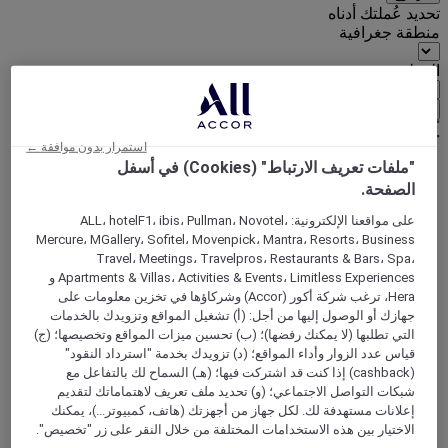
تحديد عُملتك أدناه
منطقة جغرافية
العملة
تأكيد عُملتي
استمرار بدون موافقة ←
"ملفات تعريف الارتباط" (Cookies) في أسفل
الصفحة.
World
Europe
على مواقعنا الإلكترونية: ALL، hotelF1، ibis، Pullman، Novotel،
France
Mercure، MGallery، Sofitel، Movenpick، Mantra، Resorts، Business
Loire Valley
Travel، Meetings، Travelpros، Restaurants & Bars، Spa،
INDRE-ET-LOIRE
Apartments & Villas، Activities & Events، Limitless Experiences و
Joue Les Tours
Hera، ترغب شركة أكور (Accor) وشركاؤها في تخزين معلومات على
جهازك أو الوصول إليها من أجل: (أ) تشغيل المواقع وتزويدك بالخدمات
التي تطلبها (لا يمكنك رفضها)؛ (ب) تحسين ميزات المواقع وتخصيصها؛ (ج)
قياس عدد الزوار وأداء المواقع؛ (د) تزويدك بخدمة "استرداد النقود"
(cashback) إذا كنت قد اشتركت فيها؛ (هـ) السماح لك بالتفاعل مع
شبكات التواصل الاجتماعي؛ (و) تحديد ملف تعريف لاهتماماتك لتقديم
إعلانات مستهدفة لك. لكل جهاز من أجهزتك (هاتف، كمبيوتر...)، يمكنك
الاختيار بين هذه الاستخدامات المختلفة من خلال النقر على زر "تخصيص".