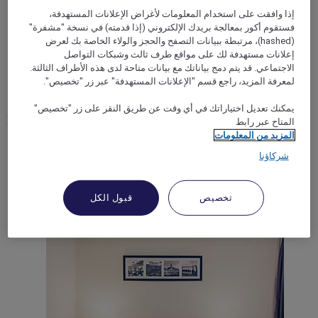
إذا وافقت على استخدام المعلومات لأغراض الإعلانات المستهدفة،
فستقوم أكور بمعالجة بريدك الإلكتروني (إذا قدمته) في نسخة "مشفرة"
(hashed)، مرتبطة ببيانات التصفح والحجز والولاء الخاصة بك لعرض
إعلانات مستهدفة لك على مواقع طرف ثالث وشبكات التواصل
JOUE LES TOURS, فرنسا
الاجتماعي. قد يتم دمج بياناتك مع بيانات متاحة لدى هذه الأطراف الثالثة.
لمعرفة المزيد، راجع قسم "الإعلانات المستهدفة" عبر زر "تخصيص".
Mercure Tours Sud Hotel
يمكنك تعديل اختياراتك في أي وقت عن طريق النقر على زر "تخصيص"
Easily accessible from the A10, the Mercure Tours Sud Hotel,
المتاح عبر رابط
located on the edge of Lake Bretonnières and close to
المزيد من المعلومات
downtown, offers comfortable rooms in the heart of the Loire
شركاؤنا
valley, a UNESCO World Heritage Site. Please note that our
aquatic area will be exceptionally closed from Monday,
January 6 to Friday, January 10, 2020. Thank you for your
understanding. Arnaud COCHET - Director
تخصيص
قبول الكل
Rated 4,4 of 5
4,4/5