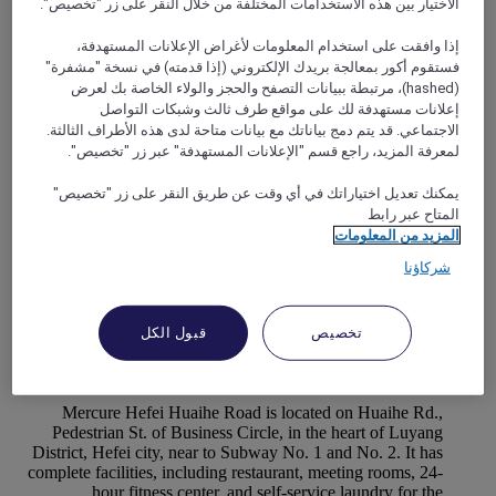
الاختيار بين هذه الاستخدامات المختلفة من خلال النقر على زر "تخصيص".
facilities. Whether you are traveling for business or pleasure,
this hotel has a full range of services for you.
إذا وافقت على استخدام المعلومات لأغراض الإعلانات المستهدفة،
فستقوم أكور بمعالجة بريدك الإلكتروني (إذا قدمته) في نسخة "مشفرة"
(hashed)، مرتبطة ببيانات التصفح والحجز والولاء الخاصة بك لعرض
إعلانات مستهدفة لك على مواقع طرف ثالث وشبكات التواصل
الاجتماعي. قد يتم دمج بياناتك مع بيانات متاحة لدى هذه الأطراف الثالثة.
لمعرفة المزيد، راجع قسم "الإعلانات المستهدفة" عبر زر "تخصيص".
يمكنك تعديل اختياراتك في أي وقت عن طريق النقر على زر "تخصيص"
المتاح عبر رابط
المزيد من المعلومات
شركاؤنا
HEFEI, الصين
تخصيص
قبول الكل
Mercure Hefei Huaihe Road
Mercure Hefei Huaihe Road is located on Huaihe Rd.,
Pedestrian St. of Business Circle, in the heart of Luyang
District, Hefei city, near to Subway No. 1 and No. 2. It has
complete facilities, including restaurant, meeting rooms, 24-
hour fitness center, and self-service laundry for the