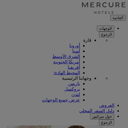
القائمة
الوجهات
الرجوع
قارة
أوروبا
آسيا
الشرق الأوسط
أمريكا الجنوبية
أفريقيا
المحيط الهادئ
وجهاتنا الرئيسية
باريس
بروكسل
لندن
عرض جميع الوجهات
العروض
دليل السفر المحلي
حول ميركيور
الرجوع