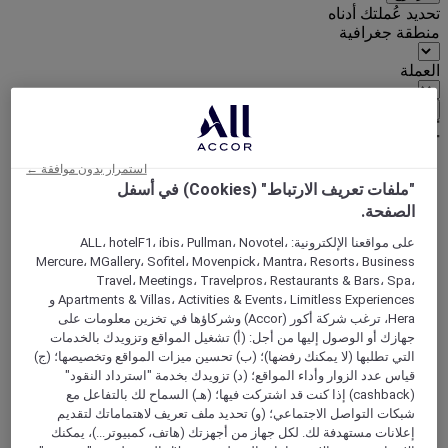
تحديد عُملتك أدناه
منطقة جغرافية
العملة
تأكيد عُملتي
استمرار بدون موافقة ←
"ملفات تعريف الارتباط" (Cookies) في أسفل
World
Asia
الصفحة.
China
ANHUI
على مواقعنا الإلكترونية: ALL، hotelF1، ibis، Pullman، Novotel،
Hefei
Mercure، MGallery، Sofitel، Movenpick، Mantra، Resorts، Business
Travel، Meetings، Travelpros، Restaurants & Bars، Spa،
Apartments & Villas، Activities & Events، Limitless Experiences و
HEFEI, الصين
Hera، ترغب شركة أكور (Accor) وشركاؤها في تخزين معلومات على
جهازك أو الوصول إليها من أجل: (أ) تشغيل المواقع وتزويدك بالخدمات
Mercure Hefei City Hall Square
التي تطلبها (لا يمكنك رفضها)؛ (ب) تحسين ميزات المواقع وتخصيصها؛ (ج)
قياس عدد الزوار وأداء المواقع؛ (د) تزويدك بخدمة "استرداد النقود"
Mercure Hefei City Hall Square hotel is close to Hefei
(cashback) إذا كنت قد اشتركت فيها؛ (هـ) السماح لك بالتفاعل مع
Pedestrian Street and famous scenic spot Xiaoyaojin Park,
شبكات التواصل الاجتماعي؛ (و) تحديد ملف تعريف لاهتماماتك لتقديم
and a 10-minute walk from Yintai Center. It is equipped with
إعلانات مستهدفة لك. لكل جهاز من أجهزتك (هاتف، كمبيوتر...)، يمكنك
a restaurant, laundry, fitness center, meeting room, and other