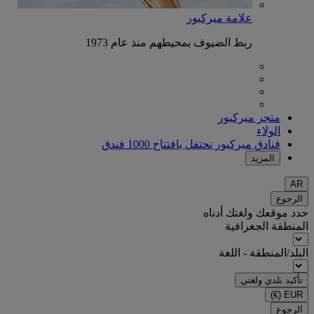
علامة ميركيور
ربط الضيوف بمحيطهم منذ عام 1973
متجر ميركيور
الولاء
فنادق ميركيور تحتفل بافتتاح 1000 فندق
المزيد
AR
الرجوع
حدد موقعك ولغتك أدناه
المنطقة الجغرافية
البلد/المنطقة - اللغة
تأكيد بلدي ولغتي
(€)
EUR
الرجوع