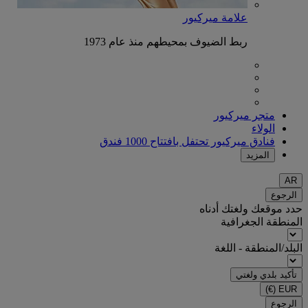
علامة ميركيور
ربط الضيوف بمحيطهم منذ عام 1973
متجر ميركيور
الولاء
فنادق ميركيور تحتفل بافتتاح 1000 فندق
المزيد
AR
الرجوع
حدد موقعك ولغتك أدناه
المنطقة الجغرافية
البلد/المنطقة - اللغة
تأكيد بلدي ولغتي
(€)
EUR
الرجوع