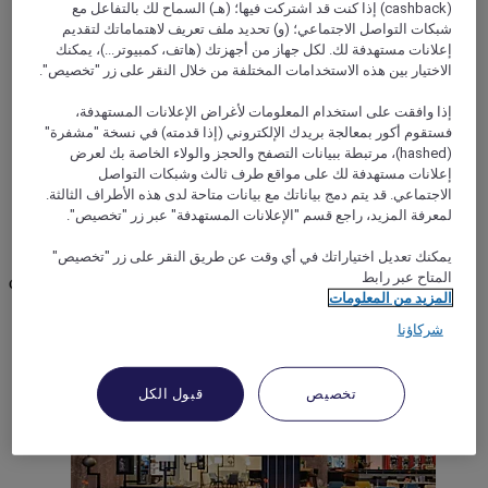
(cashback) إذا كنت قد اشتركت فيها؛ (هـ) السماح لك بالتفاعل مع
شبكات التواصل الاجتماعي؛ (و) تحديد ملف تعريف لاهتماماتك لتقديم
إعلانات مستهدفة لك. لكل جهاز من أجهزتك (هاتف، كمبيوتر...)، يمكنك
الاختيار بين هذه الاستخدامات المختلفة من خلال النقر على زر "تخصيص".
ESSEN, ألمانيا
إذا وافقت على استخدام المعلومات لأغراض الإعلانات المستهدفة،
Mercure Hotel Plaza Essen
فستقوم أكور بمعالجة بريدك الإلكتروني (إذا قدمته) في نسخة "مشفرة"
(hashed)، مرتبطة ببيانات التصفح والحجز والولاء الخاصة بك لعرض
The 4 star Mercure Plaza Essen is located in the immediate
إعلانات مستهدفة لك على مواقع طرف ثالث وشبكات التواصل
vicinity of the Philharmonie, the Aalto Theatre & the
الاجتماعي. قد يتم دمج بياناتك مع بيانات متاحة لدى هذه الأطراف الثالثة.
Folkwang Museum. The Essen Fair and Gruga-Halle are just
لمعرفة المزيد، راجع قسم "الإعلانات المستهدفة" عبر زر "تخصيص".
a few min. drive away. Our hotel has 132 rooms with free
WIFI. The station is just 1 km away and can be reached
يمكنك تعديل اختياراتك في أي وقت عن طريق النقر على زر "تخصيص"
quickly by U-Bahn. Dusseldorf Airport is 27 km away. You
المتاح عبر رابط
can reach us via the A40, A42 and A52, park your car parking
المزيد من المعلومات
garage.
شركاؤنا
Rated 4,7 of 5
4,7/5
تخصيص
قبول الكل