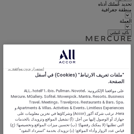
تحديد عُملتك أدناه
منطقة جغرافية
العملة
تأكيد عُملتي
World
Europe
Germany
استمرار بدون موافقة ←
North Rhine Westphalia
"ملفات تعريف الارتباط" (Cookies) في أسفل
Gelsenkirchen
الصفحة.
على مواقعنا الإلكترونية: ALL، hotelF1، ibis، Pullman، Novotel،
Mercure، MGallery، Sofitel، Movenpick، Mantra، Resorts، Business
Travel، Meetings، Travelpros، Restaurants & Bars، Spa،
Apartments & Villas، Activities & Events، Limitless Experiences و
Hera، ترغب شركة أكور (Accor) وشركاؤها في تخزين معلومات على
جهازك أو الوصول إليها من أجل: (أ) تشغيل المواقع وتزويدك بالخدمات
التي تطلبها (لا يمكنك رفضها)؛ (ب) تحسين ميزات المواقع وتخصيصها؛ (ج)
قياس عدد الزوار وأداء المواقع؛ (د) تزويدك بخدمة "استرداد النقود"