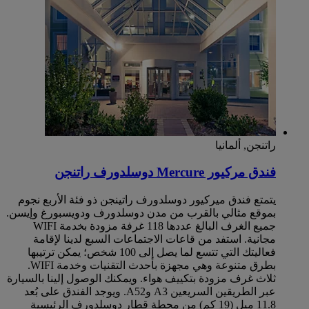
راتنجن, ألمانيا
فندق مركيور Mercure دوسلدورف راتنجن
يتمتع فندق ميركيور دوسلدورف راتينجن ذو فئة الأربع نجوم
بموقع مثالي بالقرب من مدن دوسلدورف ودويسبورغ وإيسن.
جميع الغرف البالغ عددها 118 غرفة مزودة بخدمة WIFI
مجانية. استفد من قاعات الاجتماعات السبع لدينا لإقامة
فعاليتك التي تتسع لما يصل إلى 100 شخص؛ يمكن ترتيبها
بطرق متنوعة وهي مجهزة بأحدث التقنيات وخدمة WIFI.
ثلاث غرف مزودة بتكييف هواء. ويمكنك الوصول إلينا بالسيارة
عبر الطريقين السريعين A3 وA52. ويوجد الفندق على بُعد
11.8 ميل (19 كم) من محطة قطار دوسلدورف الرئيسية