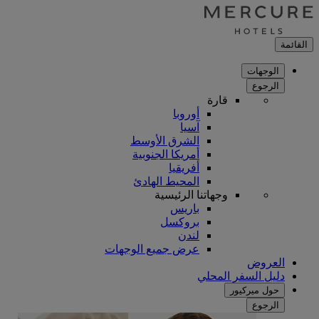
القائمة
الوجهات
الرجوع
قارة
أوروبا
آسيا
الشرق الأوسط
أمريكا الجنوبية
أفريقيا
المحيط الهادئ
وجهاتنا الرئيسية
باريس
بروكسل
لندن
عرض جميع الوجهات
العروض
دليل السفر المحلي
حول ميركيور
الرجوع