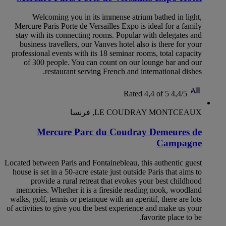
Welcoming you in its immense atrium bathed in light,
Mercure Paris Porte de Versailles Expo is ideal for a family
stay with its connecting rooms. Popular with delegates and
business travellers, our Vanves hotel also is there for your
professional events with its 18 seminar rooms, total capacity
of 300 people. You can count on our lounge bar and our
restaurant serving French and international dishes.
Rated 4,4 of 5
4,4/5
LE COUDRAY MONTCEAUX, فرنسا
Mercure Parc du Coudray Demeures de
Campagne
Located between Paris and Fontainebleau, this authentic guest
house is set in a 50-acre estate just outside Paris that aims to
provide a rural retreat that evokes your best childhood
memories. Whether it is a fireside reading nook, woodland
walks, golf, tennis or petanque with an aperitif, there are lots
of activities to give you the best experience and make us your
favorite place to be.