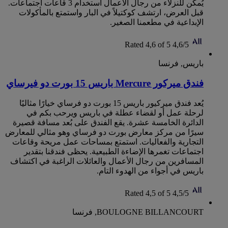
يُمكن للنزلاء من رجال الأعمال استخدام 3 قاعات اجتماعات.
قبل العرض، ارتشف كوكتيلاً في البار واستمتع بالمأكولات
الإبداعية في مطعمنا الصغير.
Rated 4,6 of 5
4,6/5
باريس, فرنسا
فندق ميركور Mercure باريس 15 بورت دو فيرساي
يُعد ‏‫فندق ميركيور باريس 15 بورت دو فرساي خيارًا مثاليًا
لرحلة عمل أو لقضاء عطلة في باريس ويرحب بكم في
الدائرة الخامسة عشرة. يقع الفندق على بُعد مسافة قصيرة
سيرًا من مركز معارض بورت دو فرساي وهو مثالي للمعارض
التجارية والفعاليات. استمتع بمساحات عمل مريحة وقاعات
اجتماعات تغمرها الإضاءة الطبيعية. يحظى فندقنا بتقدير
المسافرين من رجال الأعمال والعائلات الراغبة في اكتشاف
باريس في أجواء من الهدوء التام.
Rated 4,5 of 5
4,5/5
BOULOGNE BILLANCOURT, فرنسا