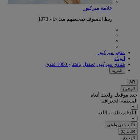
علامة ميركيور
ربط الضيوف بمحيطهم منذ عام 1973
متجر ميركيور
الولاء
فنادق ميركيور تحتفل بافتتاح 1000 فندق
المزيد
AR
الرجوع
حدد موقعك ولغتك أدناه
المنطقة الجغرافية
البلد/المنطقة - اللغة
تأكيد بلدي ولغتي
(€)
EUR
الرجوع