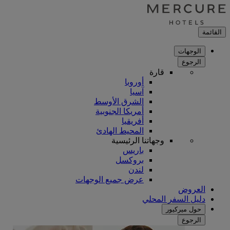
القائمة
الوجهات
الرجوع
قارة
أوروبا
آسيا
الشرق الأوسط
أمريكا الجنوبية
أفريقيا
المحيط الهادئ
وجهاتنا الرئيسية
باريس
بروكسل
لندن
عرض جميع الوجهات
العروض
دليل السفر المحلي
حول ميركيور
الرجوع