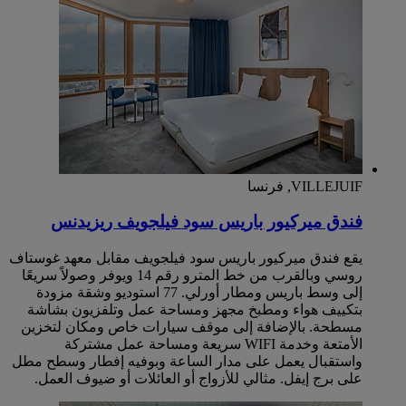
VILLEJUIF, فرنسا
‏‫فندق ميركيور باريس سود فيلجويف‬ ريزيدنس
يقع ‏‫فندق ميركيور باريس سود فيلجويف‬ مقابل معهد غوستاف
روسي وبالقرب من خط المترو رقم 14 ويوفر وصولاً سريعًا
إلى وسط باريس ومطار أورلي. 77 استوديو وشقة مزودة
بتكييف هواء ومطبخ مجهز ومساحة عمل وتلفزيون بشاشة
مسطحة. بالإضافة إلى موقف سيارات خاص ومكان لتخزين
الأمتعة وخدمة WIFI سريعة ومساحة عمل مشتركة
واستقبال يعمل على مدار الساعة وبوفيه إفطار وسطح مطل
على برج إيفل. مثالي للأزواج أو العائلات أو ضيوف العمل.