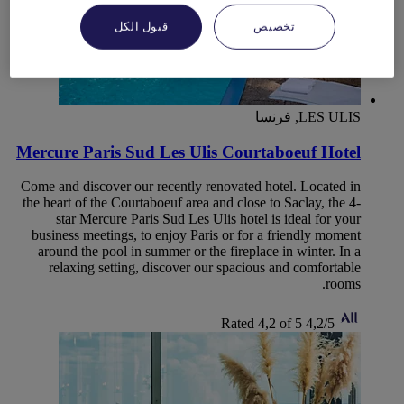
تخصيص
قبول الكل
LES ULIS, فرنسا
Mercure Paris Sud Les Ulis Courtaboeuf Hotel
Come and discover our recently renovated hotel. Located in
the heart of the Courtaboeuf area and close to Saclay, the 4-
star Mercure Paris Sud Les Ulis hotel is ideal for your
business meetings, to enjoy Paris or for a friendly moment
around the pool in summer or the fireplace in winter. In a
relaxing setting, discover our spacious and comfortable
rooms.
Rated 4,2 of 5
4,2/5