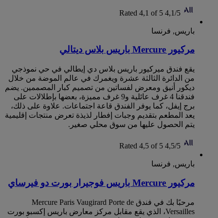
Rated 4,1 of 5
4,1/5
باريس, فرنسا
مركيور Mercure باريس بلاس ديتالي
يقع فندق ميركيور باريس بلاس دي إيطالي في حي نموذجي
من الدائرة الثالثة عشرة ويغمرك في عالم الموضة من خلال
ديكور أنيق ومعرض لفساتين من تصميم كبار المصممين. يضم
فندقنا 4 غرف عائلية و9 غرف مميزة، بعضها بإطلالات على
برج إيفل، كما يوفر الفندق قاعة اجتماعات. علاوة على ذلك،
يعد المطعم بتقديم وجبات إفطار لذيذة تعرض منتجات إقليمية
يتم الحصول عليها من سوق محلي صغير.
Rated 4,5 of 5
4,5/5
باريس, فرنسا
مركيور Mercure باريس فوجيرار بورت دو فيرساي
مرحبًا بك في فندق Mercure Paris Vaugirard Porte de
Versailles، الذي يقع مقابل مركز معارض باريس إكسبو بورت