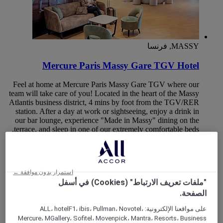
MASSY, فرنسا
Mercure Paris Massy Gare TGV Hotel
Feel at home at Mercure Paris Massy Gare TGV where our
team will take care of you! Located in the heart of the Massy
Atlantis business district, 4 mins by foot from the TGV/RER
station. After a day at work or sightseeing, enjoy a drink in
our bar lounge, experience "Made in Massy" dining on the
terrace, and sleep in one of our extremely comfortable beds.
Rated 4,6 of 5
4,6/5
استمرار بدون موافقة ←
"ملفات تعريف الارتباط" (Cookies) في أسفل
الصفحة.
على مواقعنا الإلكترونية: ALL، hotelF1، ibis، Pullman، Novotel،
Mercure، MGallery، Sofitel، Movenpick، Mantra، Resorts، Business