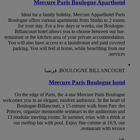
Mercure Paris Boulogne Aparthotel
Ideal for a family holiday, Mercure Apparthotel Paris
Boulogne offers various apartments from Studio to 2 rooms
for your stay. For a few days or weeks, our Boulogne-
Billancourt hotel allows you to choose between our bar-
restaurant or the kitchen area of your private accommodation.
You will also have access to a laundromat and paid covered
parking. You will feel at home, while benefiting from our
services.
BOULOGNE BILLANCOURT, فرنسا
Mercure Paris Boulogne hotel
On the edge of Paris, the 4-star Mercure Paris Boulogne
welcomes you in an elegant, modern ambience. In the heart of
Boulogne-Billancourt, a 15-minute walk from Parc des
Princes, organize memorable seminars in the auditorium and
13 modular meeting rooms. In summer, relax with a drink at
our rooftop bar with pool. Enjoy fine cuisine at 16.9, our
restaurant with terrace.