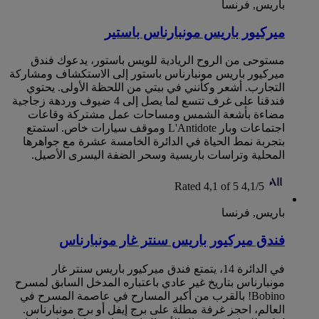
باريس, فرنسا
ميركيور باريس مونبارناس باستير
مستوحى من الروح الريادية للويس باستور، يدعوك فندق
ميركيور باريس مونبارناس باستور إلى الاستكشاف ومشاركة
التجارب. أشعر وكأنني في بيتي من اللحظة الأولى. يحتوي
فندقنا على غرف تتسع لما يصل إلى 4 ضيوف وردهة زجاجية
مضاءة بأشعة الشمس ومساحات عمل مشتركة وقاعات
اجتماعات وبار L'Antidote وموقف سيارات خاص. استمتع
بتجربة نمط الحياة في الدائرة الخامسة عشرة مع جواهرها
المحلية وتراسات باريسية وسحر الضفة اليسرى الأصيل.
Rated 4,1 of 5
4,1/5
باريس, فرنسا
فندق ميركيور باريس سنتر غار مونبارناس
في الدائرة 14، يتمتع فندق ميركيور باريس سنتر غار
مونبارناس بتاريخ غير عادي باعتباره المدخل السابق لمسرح
Bobino! بالقرب من أكبر المسارح في عاصمة المسرح في
العالم، احجز غرفة مطلة على برج إيفل أو برج مونبارناس.