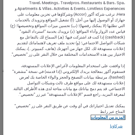
Travel، Meetings، Travelpros، Restaurants & Bars، Spa،
Apartments & Villas، Activities & Events، Limitless Experiences و
Hera، ترغب شركة أكور (Accor) وشركاؤها في تخزين معلومات على
جهازك أو الوصول إليها من أجل: (أ) تشغيل المواقع وتزويدك بالخدمات
التي تطلبها (لا يمكنك رفضها)؛ (ب) تحسين ميزات المواقع وتخصيصها؛ (ج)
PARAY-VIEILLE-POSTE, فرنسا
قياس عدد الزوار وأداء المواقع؛ (د) تزويدك بخدمة "استرداد النقود"
(cashback) إذا كنت قد اشتركت فيها؛ (هـ) السماح لك بالتفاعل مع
Mercure Paris Orly Airport
شبكات التواصل الاجتماعي؛ (و) تحديد ملف تعريف لاهتماماتك لتقديم
إعلانات مستهدفة لك. لكل جهاز من أجهزتك (هاتف، كمبيوتر...)، يمكنك
Mercure Paris Orly Airport is a sunny stopover before your
الاختيار بين هذه الاستخدامات المختلفة من خلال النقر على زر "تخصيص".
vacation or business trip. A few minutes by transport from
Orly airport, enjoy the vacation vibe in our Mediterranean
إذا وافقت على استخدام المعلومات لأغراض الإعلانات المستهدفة،
atmosphere. In a leafy yet industrial decor, relax in the bar and
فستقوم أكور بمعالجة بريدك الإلكتروني (إذا قدمته) في نسخة "مشفرة"
play foosball, table tennis or billiards. Enjoy the wait for your
(hashed)، مرتبطة ببيانات التصفح والحجز والولاء الخاصة بك لعرض
flight in our restaurant or take advantage of the spacious
إعلانات مستهدفة لك على مواقع طرف ثالث وشبكات التواصل
rooms designed for workers and families.
الاجتماعي. قد يتم دمج بياناتك مع بيانات متاحة لدى هذه الأطراف الثالثة.
لمعرفة المزيد، راجع قسم "الإعلانات المستهدفة" عبر زر "تخصيص".
Rated 4,3 of 5
4,3/5
يمكنك تعديل اختياراتك في أي وقت عن طريق النقر على زر "تخصيص"
المتاح عبر رابط
المزيد من المعلومات
شركاؤنا