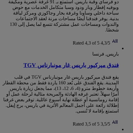
دو فرساي وقبة باريس‬. استمتع بـ 91 غرفة عصرية ومكيفة
وبوفيه إفطار وبار ودود وسبا متكامل الخدمات مع حوض
سباحة داخلي وساونا وغرفة بخار وجاكوزي ومركز لياقة
بدنية. يوفر فندقنا أيضًا مساحات مرنة لعقد الاجتماعات
والندوات ومساحات عمل مشتركة تتسع لما يصل إلى 130
شخصًا.
Rated 4,3 of 5
4,3/5
باريس, فرنسا
فندق ميركيور باريس غار مونبارناس TGV
يقع فندق ميركيور باريس غار مونبارناس TGV في قلب
المدينة. يقع الفندق على بُعد 160 ياردة فقط من محطة القطار
وأربعة خطوط مترو (4، 6، 12، 13)، مما يجعل زيارة باريس
أمرًا سهلاً. تعتبر غرفه الهادئة والمريحة مثالية لرحلة عمل أو
إقامة رومانسية أو عطلة نهاية أسبوع عائلية. توفر بعض غرفنا
إطلالة رائعة على أجمل المعالم الأثرية في باريس، برج إيفل.
استمتع بإقامة لا تُنسى.
Rated 3,5 of 5
3,5/5