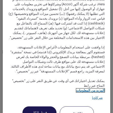
Hera، ترغب شركة أكور (Accor) وشركاؤها في تخزين معلومات على
جهازك أو الوصول إليها من أجل: (أ) تشغيل المواقع وتزويدك بالخدمات
التي تطلبها (لا يمكنك رفضها)؛ (ب) تحسين ميزات المواقع وتخصيصها؛ (ج)
NANJING, الصين
قياس عدد الزوار وأداء المواقع؛ (د) تزويدك بخدمة "استرداد النقود"
(cashback) إذا كنت قد اشتركت فيها؛ (هـ) السماح لك بالتفاعل مع
Mercure Nanjing Hongshan Zoo
شبكات التواصل الاجتماعي؛ (و) تحديد ملف تعريف لاهتماماتك لتقديم
إعلانات مستهدفة لك. لكل جهاز من أجهزتك (هاتف، كمبيوتر...)، يمكنك
الاختيار بين هذه الاستخدامات المختلفة من خلال النقر على زر "تخصيص".
The hotel has 90 intelligent rooms with elegant décor
combining French design style and romantic charm. Each
room is equipped with a voice control system for curtains and
إذا وافقت على استخدام المعلومات لأغراض الإعلانات المستهدفة،
lights for your convenience. The functional area of the hotel is
فستقوم أكور بمعالجة بريدك الإلكتروني (إذا قدمته) في نسخة "مشفرة"
equipped with a cafeteria, a 24-hour free self-service laundry,
(hashed)، مرتبطة ببيانات التصفح والحجز والولاء الخاصة بك لعرض
a fitness center, and a 150 sqm meeting room. It is an
إعلانات مستهدفة لك على مواقع طرف ثالث وشبكات التواصل
excellent choice for business trips and meetings.
الاجتماعي. قد يتم دمج بياناتك مع بيانات متاحة لدى هذه الأطراف الثالثة.
لمعرفة المزيد، راجع قسم "الإعلانات المستهدفة" عبر زر "تخصيص".
يمكنك تعديل اختياراتك في أي وقت عن طريق النقر على زر "تخصيص"
المتاح عبر رابط
المزيد من المعلومات
شركاؤنا
تخصيص
قبول الكل