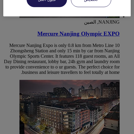
NANJING, الصين
Mercure Nanjing Olympic EXPO
Mercure Nanjing Expo is only 0.8 km from Metro Line 10
Zhongsheng Station and only 15 min by car from Nanjing
Olympic Sports Center. It features 118 guest rooms, an All
Day Dining restaurant, lobby bar, 24h gym and laundry room
to provide convenience to o ur guests. The perfect choice for
business and leisure travellers to feel totally at home.