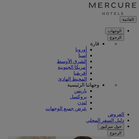
القائمة
الوجهات
الرجوع
قارة
أوروبا
آسيا
الشرق الأوسط
أمريكا الجنوبية
أفريقيا
المحيط الهادئ
وجهاتنا الرئيسية
باريس
بروكسل
لندن
عرض جميع الوجهات
العروض
دليل السفر المحلي
حول ميركيور
الرجوع