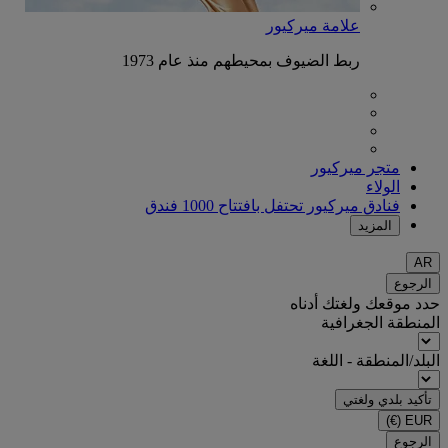
علامة ميركيور
ربط الضيوف بمحيطهم منذ عام 1973
متجر ميركيور
الولاء
فنادق ميركيور تحتفل بافتتاح 1000 فندق
المزيد
AR
الرجوع
حدد موقعك ولغتك أدناه
المنطقة الجغرافية
البلد/المنطقة - اللغة
تأكيد بلدي ولغتي
(€)
EUR
الرجوع