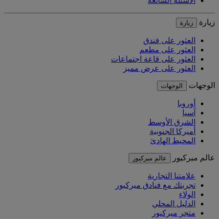
الأسئلة الشائعة
زيارة
زيارة
العثور على فندق
العثور على مطعم
العثور على قاعة اجتماعات
العثور على عرض مميز
الوجهات
الوجهات
أوروبا
آسيا
الشرق الأوسط
أميركا الجنوبية
المحيط الهادئ
عالم ميركيور
عالم ميركيور
علامتنا التجارية
تجربتك مع فنادق ميركيور
الولاء
الدليل المحلي
متجر ميركيور