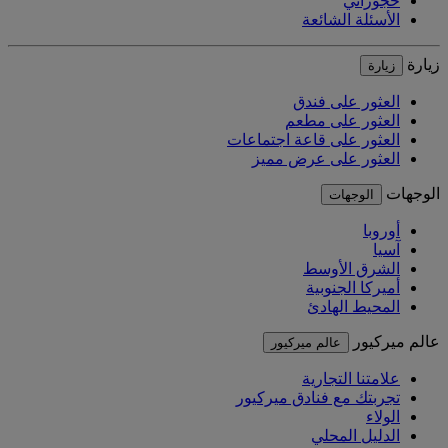
حجوزاتي
الأسئلة الشائعة
زيارة
زيارة
العثور على فندق
العثور على مطعم
العثور على قاعة اجتماعات
العثور على عرض مميز
الوجهات
الوجهات
أوروبا
آسيا
الشرق الأوسط
أميركا الجنوبية
المحيط الهادئ
عالم ميركيور
عالم ميركيور
علامتنا التجارية
تجربتك مع فنادق ميركيور
الولاء
الدليل المحلي