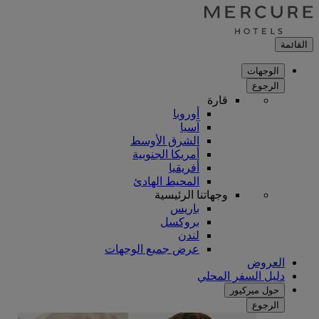
القائمة
الوجهات
الرجوع
قارة
أوروبا
آسيا
الشرق الأوسط
أمريكا الجنوبية
أفريقيا
المحيط الهادئ
وجهاتنا الرئيسية
باريس
بروكسل
لندن
عرض جميع الوجهات
العروض
دليل السفر المحلي
حول ميركيور
الرجوع