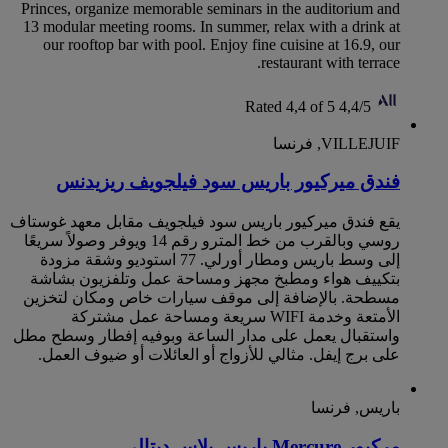
Princes, organize memorable seminars in the auditorium and
13 modular meeting rooms. In summer, relax with a drink at
our rooftop bar with pool. Enjoy fine cuisine at 16.9, our
restaurant with terrace.
Rated 4,4 of 5
4,4/5
VILLEJUIF, فرنسا
‏‫فندق ميركيور باريس سود فيلجويف‬ ريزيدنس
يقع ‏‫فندق ميركيور باريس سود فيلجويف‬ مقابل معهد غوستاف
روسي وبالقرب من خط المترو رقم 14 ويوفر وصولاً سريعًا
إلى وسط باريس ومطار أورلي. 77 استوديو وشقة مزودة
بتكييف هواء ومطبخ مجهز ومساحة عمل وتلفزيون بشاشة
مسطحة. بالإضافة إلى موقف سيارات خاص ومكان لتخزين
الأمتعة وخدمة WIFI سريعة ومساحة عمل مشتركة
واستقبال يعمل على مدار الساعة وبوفيه إفطار وسطح مطل
على برج إيفل. مثالي للأزواج أو العائلات أو ضيوف العمل.
باريس, فرنسا
مركيور Mercure باريس بلاس ديتالي