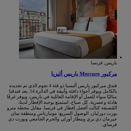
باريس, فرنسا
مركيور Mercure باريس أليزيا
فندق ميركيور باريس أليسيا ذو فئة 4 نجوم الذي تم تجديده
بالكامل ويوفر أجواء دافئة وأنيقة في الدائرة 14. يعد فندقنا
مثاليًا سواء للعمل أو الإقامة العائلية في باريس، ويوفر غرفًا
هادئة وعصرية. كل صباح، استمتع بوجبة الإفطار لدينا،
المُصنفة كثالث أفضل إفطار في فرنسا. مقابل محطة مترو
بورت دورليان. الوصول السريع: مونبارناس ومنطقة سان
جيرمان دي بري ومطار أورلي والحرم الجامعي وبورت دي
فرساي.