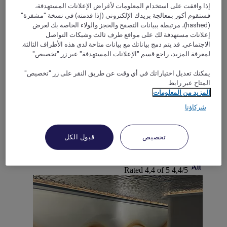
إذا وافقت على استخدام المعلومات لأغراض الإعلانات المستهدفة،
فستقوم أكور بمعالجة بريدك الإلكتروني (إذا قدمته) في نسخة "مشفرة"
(hashed)، مرتبطة ببيانات التصفح والحجز والولاء الخاصة بك لعرض
إعلانات مستهدفة لك على مواقع طرف ثالث وشبكات التواصل
الاجتماعي. قد يتم دمج بياناتك مع بيانات متاحة لدى هذه الأطراف الثالثة.
VANVES, فرنسا
لمعرفة المزيد، راجع قسم "الإعلانات المستهدفة" عبر زر "تخصيص".
Mercure Paris Porte de Versailles Expo Hotel
يمكنك تعديل اختياراتك في أي وقت عن طريق النقر على زر "تخصيص"
المتاح عبر رابط
Welcoming you in its immense atrium bathed in light,
المزيد من المعلومات
Mercure Paris Porte de Versailles Expo is ideal for a family
شركاؤنا
stay with its connecting rooms. Popular with delegates and
business travellers, our Vanves hotel also is there for your
professional events with its 18 seminar rooms, total capacity
تخصيص
قبول الكل
of 300 people. You can count on our lounge bar and our
restaurant serving French and international dishes.
Rated 4,4 of 5
4,4/5