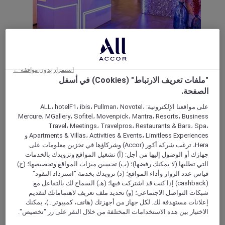
MALAKOFF, فرنسا
Hôtel Mercure Paris Malakoff Parc des
استمرار بدون موافقة ←
Expositions
"ملفات تعريف الارتباط" (Cookies) في أسفل
الصفحة.
A change of scene on the edge of Paris. The hotel is on metro
line 4, and has private parking. There is a relaxing garden that
على مواقعنا الإلكترونية: ALL، hotelF1، ibis، Pullman، Novotel،
is ideal for chilling and unwinding. The hotel has had a cool
Mercure، MGallery، Sofitel، Movenpick، Mantra، Resorts، Business
remodelling with an electric theme, and there are 52 fabulous
Travel، Meetings، Travelpros، Restaurants & Bars، Spa،
rooms. It is a unique spot for any business or leisure stay.
Apartments & Villas، Activities & Events، Limitless Experiences و
Hera، ترغب شركة أكور (Accor) وشركاؤها في تخزين معلومات على
Rated 4,4 of 5
4,4/5
جهازك أو الوصول إليها من أجل: (أ) تشغيل المواقع وتزويدك بالخدمات
التي تطلبها (لا يمكنك رفضها)؛ (ب) تحسين ميزات المواقع وتخصيصها؛ (ج)
قياس عدد الزوار وأداء المواقع؛ (د) تزويدك بخدمة "استرداد النقود"
(cashback) إذا كنت قد اشتركت فيها؛ (هـ) السماح لك بالتفاعل مع
شبكات التواصل الاجتماعي؛ (و) تحديد ملف تعريف لاهتماماتك لتقديم
إعلانات مستهدفة لك. لكل جهاز من أجهزتك (هاتف، كمبيوتر...)، يمكنك
الاختيار بين هذه الاستخدامات المختلفة من خلال النقر على زر "تخصيص".