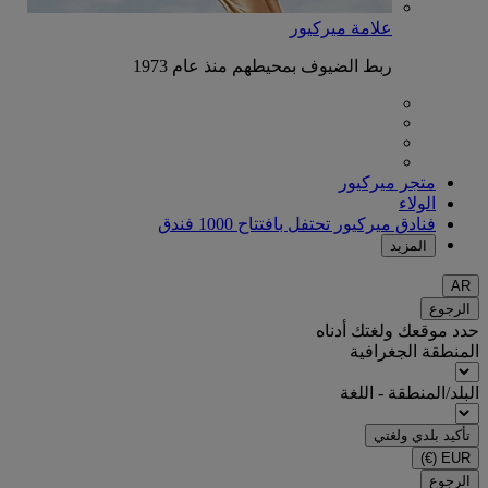
علامة ميركيور
ربط الضيوف بمحيطهم منذ عام 1973
متجر ميركيور
الولاء
فنادق ميركيور تحتفل بافتتاح 1000 فندق
المزيد
AR
الرجوع
حدد موقعك ولغتك أدناه
المنطقة الجغرافية
البلد/المنطقة - اللغة
تأكيد بلدي ولغتي
(€)
EUR
الرجوع