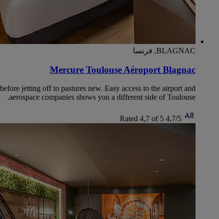
BLAGNAC, فرنسا
Mercure Toulouse Aéroport Blagnac
efore jetting off to pastures new. Easy access to the airport and
aerospace companies shows you a different side of Toulouse.
Rated 4,7 of 5
4,7/5