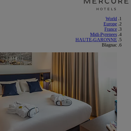
World
Europe
France
Midi-Pyrenees
HAUTE-GARONNE
Blagnac