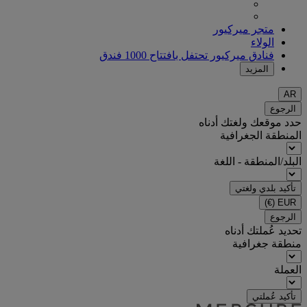
متجر ميركيور
الولاء
فنادق ميركيور تحتفل بافتتاح 1000 فندق
المزيد
AR
الرجوع
حدد موقعك ولغتك أدناه
المنطقة الجغرافية
البلد/المنطقة - اللغة
تأكيد بلدي ولغتي
(€)
EUR
الرجوع
تحديد عُملتك أدناه
منطقة جغرافية
العملة
تأكيد عُملتي