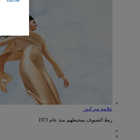
علامة ميركيور
ربط الضيوف بمحيطهم منذ عام 1973