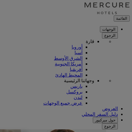
القائمة
الوجهات
الرجوع
قارة
أوروبا
آسيا
الشرق الأوسط
أمريكا الجنوبية
أفريقيا
المحيط الهادئ
وجهاتنا الرئيسية
باريس
بروكسل
لندن
عرض جميع الوجهات
العروض
دليل السفر المحلي
حول ميركيور
الرجوع