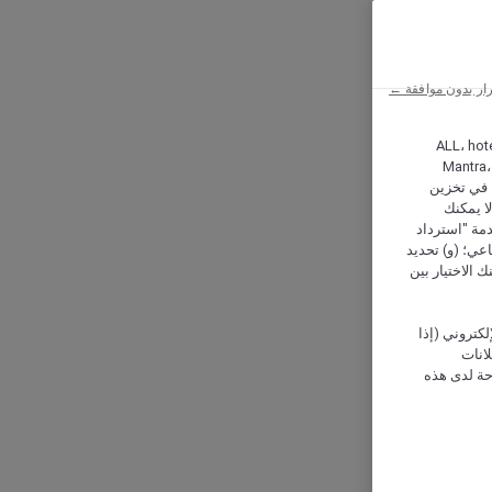
ار بدون موافقة ←
ALL، hotel،
Mantra،
 و Hera، ترغب شركة أكور (Accor) وشركاؤها في تخزين
ا يمكنك
دمة "استرداد
تماعي؛ (و) تحديد
 الاختيار بين
كتروني (إذا
إعلانات
حة لدى هذه