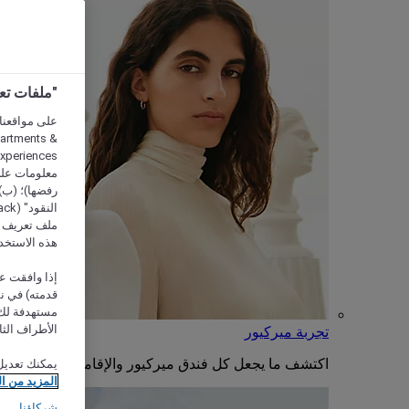
"ملفات تعريف الارتب
partments &
معلومات على 
رفضها)؛ (ب) 
ملف تعريف لا
هذه الاستخد
إذا وافقت عل
مستهدفة لك 
الأطراف الثا
تجربة ميركيور
اكتشف ما يجعل كل فندق ميركيور والإقامة فيه فريدة من
يمكنك تعديل
المزيد من ا
شركاؤنا