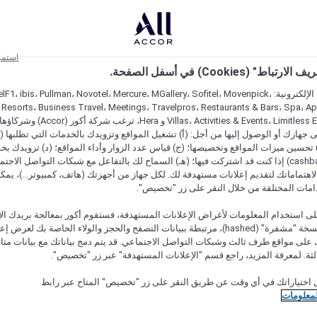
استمر
اط" (Cookies) في أسفل الصفحة.
على مواقعنا الإلكترونية: F1، ibis، Pullman، Novotel، Mercure، MGallery، Sofitel، Movenpick
 Resorts، Business Travel، Meetings، Travelpros، Restaurants & Bars، Spa، A
Villas، Activities & Events، Limitless Experiences
جهازك أو الوصول إليها من أجل: (أ) تشغيل المواقع وتزويدك بالخدمات التي تطلبها (ل
تحسين ميزات المواقع وتخصيصها؛ (ج) قياس عدد الزوار وأداء المواقع؛ (د) تزويدك بخ
النقود" (cashback) إذا كنت قد اشتركت فيها؛ (هـ) السماح لك بالتفاعل مع شبكات التواصل الاج
هتماماتك لتقديم إعلانات مستهدفة لك. لكل جهاز من أجهزتك (هاتف، كمبيوتر...)، يمكنك
امات المختلفة من خلال النقر على زر "تخصيص".
ى استخدام المعلومات لأغراض الإعلانات المستهدفة، فستقوم أكور بمعالجة بريدك الإل
قدمته) في نسخة "مشفرة" (hashed)، مرتبطة ببيانات التصفح والحجز والولاء الخاصة بك لعرض 
على مواقع طرف ثالث وشبكات التواصل الاجتماعي. قد يتم دمج بياناتك مع بيانات متا
لثة. لمعرفة المزيد، راجع قسم "الإعلانات المستهدفة" عبر زر "تخصيص".
 نوعها
 اختياراتك في أي وقت عن طريق النقر على زر "تخصيص" المتاح عبر رابط
لمعلومات