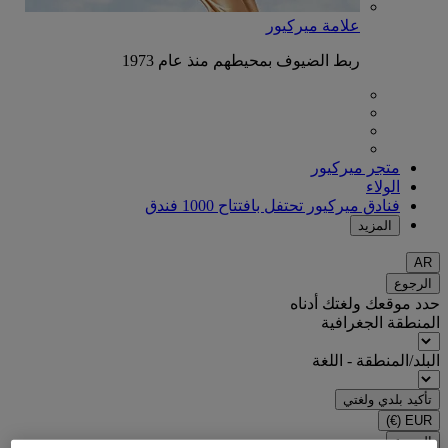
علامة ميركيور
ربط الضيوف بمحيطهم منذ عام 1973
متجر ميركيور
الولاء
فنادق ميركيور تحتفل بافتتاح 1000 فندق
المزيد
AR
الرجوع
حدد موقعك ولغتك أدناه
المنطقة الجغرافية
البلد/المنطقة - اللغة
تأكيد بلدي ولغتي
(€)
EUR
الرجوع