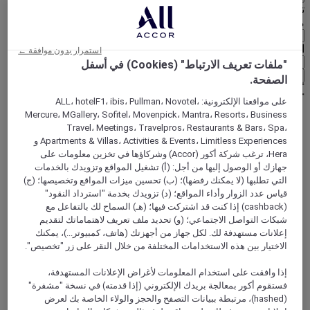
تحديد عُملتك أدناه
منطقة جغرافية
العملة
استمرار بدون موافقة ←
"ملفات تعريف الارتباط" (Cookies) في أسفل
تأكيد عُملتي
الصفحة.
على مواقعنا الإلكترونية: ALL، hotelF1، ibis، Pullman، Novotel،
Mercure، MGallery، Sofitel، Movenpick، Mantra، Resorts، Business
Travel، Meetings، Travelpros، Restaurants & Bars، Spa،
World
Apartments & Villas، Activities & Events، Limitless Experiences و
Europe
Hera، ترغب شركة أكور (Accor) وشركاؤها في تخزين معلومات على
France
جهازك أو الوصول إليها من أجل: (أ) تشغيل المواقع وتزويدك بالخدمات
Aquitania
PYRENEES-ATLANTIQUES
التي تطلبها (لا يمكنك رفضها)؛ (ب) تحسين ميزات المواقع وتخصيصها؛ (ج)
Biarritz
قياس عدد الزوار وأداء المواقع؛ (د) تزويدك بخدمة "استرداد النقود"
(cashback) إذا كنت قد اشتركت فيها؛ (هـ) السماح لك بالتفاعل مع
شبكات التواصل الاجتماعي؛ (و) تحديد ملف تعريف لاهتماماتك لتقديم
إعلانات مستهدفة لك. لكل جهاز من أجهزتك (هاتف، كمبيوتر...)، يمكنك
الاختيار بين هذه الاستخدامات المختلفة من خلال النقر على زر "تخصيص".
إذا وافقت على استخدام المعلومات لأغراض الإعلانات المستهدفة،
فستقوم أكور بمعالجة بريدك الإلكتروني (إذا قدمته) في نسخة "مشفرة"
(hashed)، مرتبطة ببيانات التصفح والحجز والولاء الخاصة بك لعرض