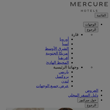
القائمة
الوجهات
الرجوع
قارة
أوروبا
آسيا
الشرق الأوسط
أمريكا الجنوبية
أفريقيا
المحيط الهادئ
وجهاتنا الرئيسية
باريس
بروكسل
لندن
عرض جميع الوجهات
العروض
دليل السفر المحلي
حول ميركيور
الرجوع